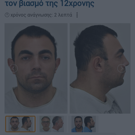
τον βιασμό της 12χρονης
🕛 χρόνος ανάγνωσης: 2 λεπτά ┋