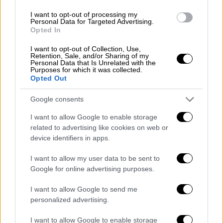
Η συγκεκριμένη δημοσιοποίηση, σύμφωνα με
I want to opt-out of processing my
τη
σχετική Εισαγγελική
Διάταξη, αποσκοπεί
Personal Data for Targeted Advertising.
Opted In
στην άμεση ανάγκη προστασίας του
κοινωνικού συνόλου από την εγκληματική
I want to opt-out of Collection, Use,
Retention, Sale, and/or Sharing of my
δράση των κατηγορουμένων, στην
Personal Data that Is Unrelated with the
Purposes for which it was collected.
πληρέστερη διερεύνηση τέλεσης και άλλων
Opted Out
ομοειδούς βαρύτητας αξιόποινων πράξεων
σε βάρος απροσδιορίστου εισέτι αριθμού
Google consents
ανηλίκων παθόντων και στην ευχερέστερη
I want to allow Google to enable storage
ικανοποίηση της ποινικής αξίωσης της
related to advertising like cookies on web or
Πολιτείας για τον κολασμό των εγκλημάτων
device identifiers in apps.
που τέλεσαν, προκειμένου να αποτραπεί η
I want to allow my user data to be sent to
διάπραξη άλλων εγκληματικών ενεργειών
Google for online advertising purposes.
από τους ανωτέρω, καθώς και στη
διερεύνηση της συμμετοχής αυτών και σε
I want to allow Google to send me
personalized advertising.
άλλες αξιόποινες πράξεις.
I want to allow Google to enable storage