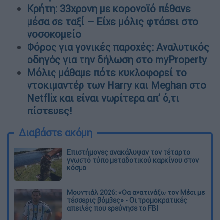
Κρήτη: 33χρονη με κορονοϊό πέθανε
μέσα σε ταξί – Είχε μόλις φτάσει στο
νοσοκομείο
Φόρος για γονικές παροχές: Αναλυτικός
οδηγός για την δήλωση στο myProperty
Μόλις μάθαμε πότε κυκλοφορεί το
ντοκιμαντέρ των Harry και Meghan στο
Netflix και είναι νωρίτερα απ’ ό,τι
πίστευες!
Διαβάστε ακόμη
Επιστήμονες ανακάλυψαν τον τέταρτο
γνωστό τύπο μεταδοτικού καρκίνου στον
κόσμο
Μουντιάλ 2026: «Θα ανατινάξω τον Μέσι με
τέσσερις βόμβες» - Οι τρομοκρατικές
απειλές που ερεύνησε το FBI