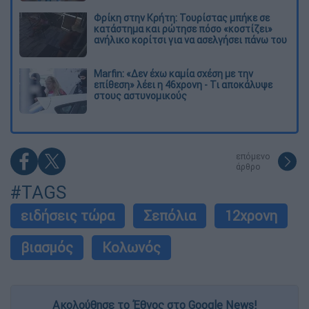
Φρίκη στην Κρήτη: Τουρίστας μπήκε σε
κατάστημα και ρώτησε πόσο «κοστίζει»
ανήλικο κορίτσι για να ασελγήσει πάνω του
Marfin: «Δεν έχω καμία σχέση με την
επίθεση» λέει η 46χρονη - Τι αποκάλυψε
στους αστυνομικούς
επόμενο
άρθρο
#TAGS
ειδήσεις τώρα
Σεπόλια
12χρονη
βιασμός
Κολωνός
Ακολούθησε το Έθνος στο Google News!