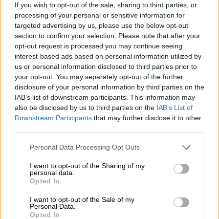
If you wish to opt-out of the sale, sharing to third parties, or
Πρόκειται για τους:
processing of your personal or sensitive information for
targeted advertising by us, please use the below opt-out
1.
ΔΑΜΙΑΝΙΔΗ Ιωάννη
του Ιωάννη και της
section to confirm your selection. Please note that after your
Αφροδίτης, γεννηθέντα την 2-7-1987 στην
opt-out request is processed you may continue seeing
Αθήνα.
interest-based ads based on personal information utilized by
us or personal information disclosed to third parties prior to
2.
ΜΟΣΧΟΛΙΟ Αλέξανδρο
του Δημητρίου και
your opt-out. You may separately opt-out of the further
disclosure of your personal information by third parties on the
της Ευανθίας, γεννηθέντα την 7-10-1967
IAB’s list of downstream participants. This information may
στην Αθήνα
also be disclosed by us to third parties on the
IAB’s List of
Downstream Participants
that may further disclose it to other
3.
ΜΑΚΡΑΔΗΜΑ Ανδρέα
του Ευθυμίου και
third parties.
της Μαρίας, γεννηθέντα την 16-8-1979 στην
Please note that this website/app uses one or more Google
Κόρινθο
Personal Data Processing Opt Outs
services and may gather and store information including but
not limited to your visit or usage behaviour. You may click to
I want to opt-out of the Sharing of my
Σε βάρος των ανωτέρω ασκήθηκε ποινική
personal data.
grant or deny consent to Google and its third-party tags to
δίωξη για γενετήσια πράξη με ανήλικο
Opted In
use your data for below specified purposes in below Google
συμπληρώσαντα και μη τα 12 έτη
,
έναντι
consent section.
I want to opt-out of the Sale of my
αμοιβής
,
κατ’ εξακολούθηση
.
Personal Data.
Opted In