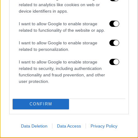
Στο πλαίσιο αυτό, παρακαλούνται οι πολίτες
related to analytics like cookies on web or
να επικοινωνούν με τους τηλεφωνικούς
device identifiers in apps.
αριθμούς 210-6476370 της Υποδιεύθυνσης
Προστασίας Ανηλίκων και 210-6411111 της
I want to allow Google to enable storage
related to functionality of the website or app.
Διεύθυνσης Ασφάλειας Αττικής, για την
παροχή
οποιασδήποτε σχετικής
I want to allow Google to enable storage
πληροφορίας
.
related to personalization.
Σημειώνεται ότι διασφαλίζεται η ανωνυμία
I want to allow Google to enable storage
και το απόρρητο της επικοινωνίας.
related to security, including authentication
functionality and fraud prevention, and other
ΌΛΕΣ ΟΙ ΕΙΔΗΣΕΙΣ
user protection.
Τέλη κυκλοφορίας: Αναρτήθηκαν στο
myCar - Πώς θα τα εκτυπώσετε
CONFIRM
Μετά το διπλωματικό επεισόδιο:
«Επιθυμούμε να συνεχιστούν οι φιλικές
Data Deletion
Data Access
Privacy Policy
σχέσεις με την Ελλάδα» διαμηνύει ο
Μένφι