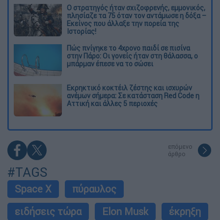
O στρατηγός ήταν σχιζοφρενής, εμμονικός,
πλησίαζε τα 75 όταν τον αντάμωσε η δόξα –
Εκείνος που άλλαξε την πορεία της
Ιστορίας!
Πώς πνίγηκε το 4χρονο παιδί σε πισίνα
στην Πάρο: Οι γονείς ήταν στη θάλασσα, ο
μπάρμαν έπεσε να το σώσει
Εκρηκτικό κοκτέιλ ζέστης και ισχυρών
ανέμων σήμερα: Σε κατάσταση Red Code η
Αττική και άλλες 5 περιοχές
επόμενο
άρθρο
#TAGS
Space X
πύραυλος
ειδήσεις τώρα
Elon Musk
έκρηξη