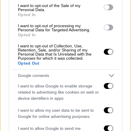
consent section.
pic.twitter.com/4t8mRP37Gp
I want to opt-out of the Sale of my
Personal Data.
Opted In
— SpaceX (@SpaceX)
April 20, 2023
I want to opt-out of processing my
Personal Data for Targeted Advertising.
«Σαν να μην ήταν αρκετά συναρπαστική η
Opted In
δοκιμαστική πτήση
, το Starship παρουσίασε
I want to opt-out of Collection, Use,
μια γρήγορη απρογραμμάτιστη
Retention, Sale, and/or Sharing of my
αποσυναρμολόγηση πριν από τον διαχωρισμό
Personal Data that Is Unrelated with the
Purposes for which it was collected.
»,έγραψε η SpaceX στο
Twitter
.
Opted Out
As if the flight test was not exciting
Google consents
enough, Starship experienced a rapid
I want to allow Google to enable storage
unscheduled disassembly before
related to advertising like cookies on web or
stage separation
device identifiers in apps.
— SpaceX (@SpaceX)
April 20, 2023
I want to allow my user data to be sent to
Google for online advertising purposes.
Η πρώτη αντίδραση του Elon Musk
I want to allow Google to send me