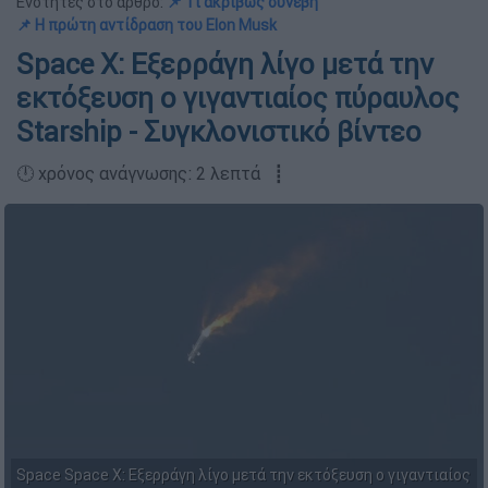
Ενότητες στο άρθρο:
📌 Τι ακριβώς συνέβη
📌 Η πρώτη αντίδραση του Elon Musk
Space X: Εξερράγη λίγο μετά την
εκτόξευση ο γιγαντιαίος πύραυλος
Starship - Συγκλονιστικό βίντεο
🕛 χρόνος ανάγνωσης: 2 λεπτά ┋
Space Space X: Εξερράγη λίγο μετά την εκτόξευση ο γιγαντιαίος