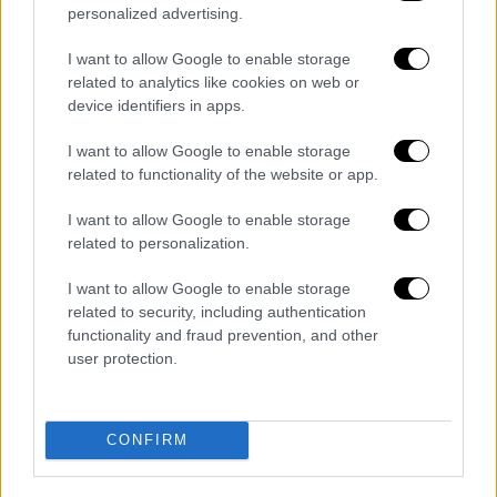
personalized advertising.
Από την πλευρά του, ο Elon Musk,
υποσχέθηκε μια νέα δοκιμή "σε λίγους
I want to allow Google to enable storage
μήνες".
related to analytics like cookies on web or
device identifiers in apps.
«Συγχαρητήρια στις ομάδες της SpaceX για
I want to allow Google to enable storage
αυτή την υπέροχη πρώτη δοκιμαστική
related to functionality of the website or app.
πτήση», έγραψε στο Twitter. «Μάθαμε πολλά
για την προσεχή δοκιμή εκτόξευσης (που θα
I want to allow Google to enable storage
γίνει) σε λίγους μήνες».
related to personalization.
ΟΛΕΣ ΟΙ ΕΙΔΗΣΕΙΣ
I want to allow Google to enable storage
related to security, including authentication
Τραγωδία στα Τέμπη: Δημοσιεύτηκε
functionality and fraud prevention, and other
user protection.
ολόκληρο το πόρισμα για το
σιδηροδρομικό δυστύχημα
Αλέξης Γεωργούλης: Η Αρχή Προστασίας
CONFIRM
Δεδομένων ερευνά την διαρροή του
ονόματος της καταγγέλλουσας