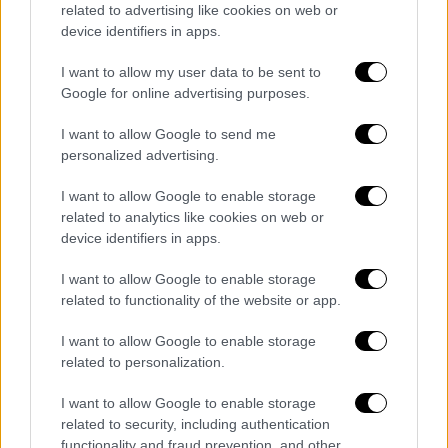
related to advertising like cookies on web or
ασφάλεια
device identifiers in apps.
I want to allow my user data to be sent to
Google for online advertising purposes.
I want to allow Google to send me
personalized advertising.
I want to allow Google to enable storage
related to analytics like cookies on web or
device identifiers in apps.
I want to allow Google to enable storage
related to functionality of the website or app.
I want to allow Google to enable storage
related to personalization.
Τεχνολογία
|
15.01.2025 19:31
I want to allow Google to enable storage
Στο διάστημα ο δορυφόρος της
related to security, including authentication
Τουρκίας «FGN-100-D1»
functionality and fraud prevention, and other