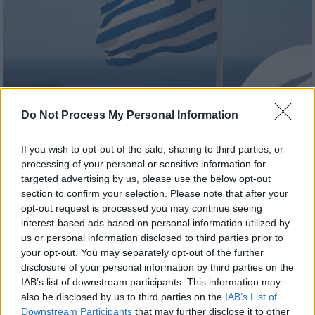
Do Not Process My Personal Information
Travel
|
25.06.2025 22:40
If you wish to opt-out of the sale, sharing to third parties, or
Τα 10 ελληνικά νησιά που σαρώνουν στις
processing of your personal or sensitive information for
προτιμήσεις των τουριστών το 2025
targeted advertising by us, please use the below opt-out
σύμφωνα με την Daily Mail
section to confirm your selection. Please note that after your
opt-out request is processed you may continue seeing
Από την Πάρο μέχρι τη Ζάκυνθο, νέα έρευνα
interest-based ads based on personal information utilized by
δείχνει εκτόξευση του ενδιαφέροντος για
us or personal information disclosed to third parties prior to
συγκεκριμένους ελληνικούς προορισμούς
your opt-out. You may separately opt-out of the further
disclosure of your personal information by third parties on the
IAB’s list of downstream participants. This information may
also be disclosed by us to third parties on the
IAB’s List of
Downstream Participants
that may further disclose it to other