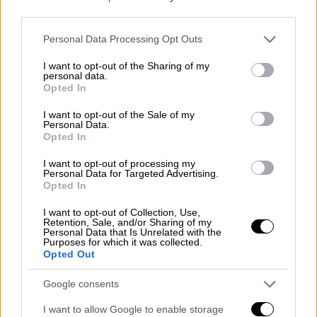
third parties.
Please note that this website/app uses one or more Google
Personal Data Processing Opt Outs
services and may gather and store information including but
not limited to your visit or usage behaviour. You may click to
I want to opt-out of the Sharing of my
personal data.
grant or deny consent to Google and its third-party tags to
Opted In
use your data for below specified purposes in below Google
consent section.
I want to opt-out of the Sale of my
Personal Data.
Opted In
I want to opt-out of processing my
Personal Data for Targeted Advertising.
Opted In
Κόσμος
|
04.05.2025 15:22
I want to opt-out of Collection, Use,
Ο στρατός του Λιβάνου λέει ότι η Χαμάς
Retention, Sale, and/or Sharing of my
Personal Data that Is Unrelated with the
παρέδωσε ύποπτο για τις εκτοξεύσεις
Purposes for which it was collected.
πυραύλων προς το Ισραήλ
Opted Out
Ο Λίβανος είχε προειδοποίησε την
Google consents
παλαιστινιακή ομάδα να μη διεξάγει
I want to allow Google to enable storage
επιχειρήσεις που θέτουν σε κίνδυνο την