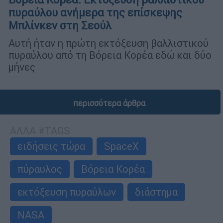
πυραύλου ανήμερα της επίσκεψης
Μπλίνκεν στη Σεούλ
Αυτή ήταν η πρώτη εκτόξευση βαλλιστικού
πυραύλου από τη Βόρεια Κορέα εδώ και δύο
μήνες
περισσότερα άρθρα
ΑΛΛΑ #TAGS
ειδήσεις τώρα
SpaceX
πύραυλος
Βόρεια Κορέα
εκτόξευση πυραύλων
διάστημα
NASA