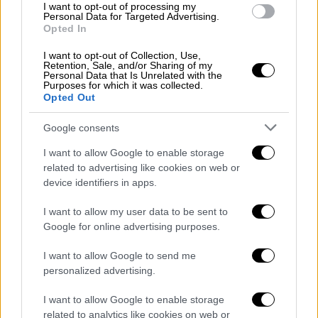
I want to opt-out of processing my
ασφάλεια
Personal Data for Targeted Advertising.
Opted In
I want to opt-out of Collection, Use,
Retention, Sale, and/or Sharing of my
Personal Data that Is Unrelated with the
Purposes for which it was collected.
Opted Out
Google consents
I want to allow Google to enable storage
related to advertising like cookies on web or
device identifiers in apps.
I want to allow my user data to be sent to
Google for online advertising purposes.
I want to allow Google to send me
personalized advertising.
Τεχνολογία
|
15.01.2025 19:31
Στο διάστημα ο δορυφόρος της
I want to allow Google to enable storage
Τουρκίας «FGN-100-D1»
related to analytics like cookies on web or