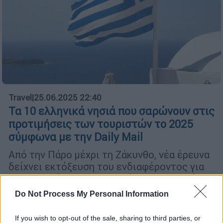
Travel
|
25.06.2025 22:40
Τα 10 ελληνικά νησιά που σαρώνουν στις
προτιμήσεις των τουριστών το 2025
σύμφωνα με την Daily Mail
Από την Πάρο μέχρι τη Ζάκυνθο, νέα έρευνα
δείχνει εκτόξευση του ενδιαφέροντος για
συγκεκριμένους ελληνικούς προορισμούς
Do Not Process My Personal Information
If you wish to opt-out of the sale, sharing to third parties, or