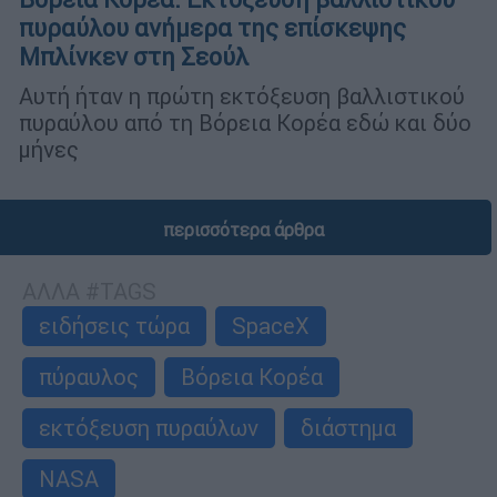
πυραύλου ανήμερα της επίσκεψης
Μπλίνκεν στη Σεούλ
Αυτή ήταν η πρώτη εκτόξευση βαλλιστικού
πυραύλου από τη Βόρεια Κορέα εδώ και δύο
μήνες
περισσότερα άρθρα
ΑΛΛΑ #TAGS
ειδήσεις τώρα
SpaceX
πύραυλος
Βόρεια Κορέα
εκτόξευση πυραύλων
διάστημα
NASA