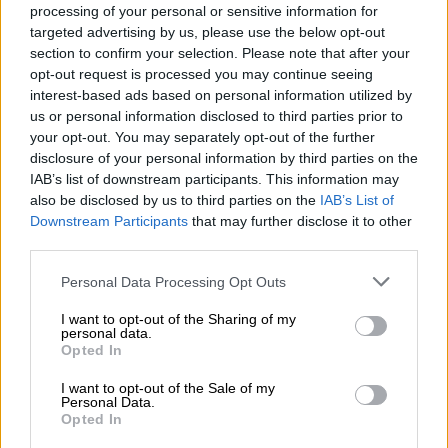
processing of your personal or sensitive information for
targeted advertising by us, please use the below opt-out
section to confirm your selection. Please note that after your
opt-out request is processed you may continue seeing
interest-based ads based on personal information utilized by
us or personal information disclosed to third parties prior to
your opt-out. You may separately opt-out of the further
disclosure of your personal information by third parties on the
IAB’s list of downstream participants. This information may
also be disclosed by us to third parties on the
IAB’s List of
Downstream Participants
that may further disclose it to other
third parties.
Κόσμος
|
04.05.2025 15:22
Please note that this website/app uses one or more Google
Personal Data Processing Opt Outs
services and may gather and store information including but
Ο στρατός του Λιβάνου λέει ότι η Χαμάς
not limited to your visit or usage behaviour. You may click to
I want to opt-out of the Sharing of my
παρέδωσε ύποπτο για τις εκτοξεύσεις
personal data.
grant or deny consent to Google and its third-party tags to
Opted In
πυραύλων προς το Ισραήλ
use your data for below specified purposes in below Google
consent section.
I want to opt-out of the Sale of my
Ο Λίβανος είχε προειδοποίησε την
Personal Data.
παλαιστινιακή ομάδα να μη διεξάγει
Opted In
επιχειρήσεις που θέτουν σε κίνδυνο την