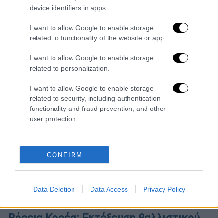
device identifiers in apps.
Ποια δεδομένα μεταδίδει και ποιο το
φιλόδοξο σχέδιο της γειτονικής χώρας
I want to allow Google to enable storage
related to functionality of the website or app.
I want to allow Google to enable storage
related to personalization.
I want to allow Google to enable storage
related to security, including authentication
functionality and fraud prevention, and other
user protection.
CONFIRM
Data Deletion
Data Access
Privacy Policy
Κόσμος
|
06.01.2025 07:25
Βόρεια Κορέα: Εκτόξευση βαλλιστικού