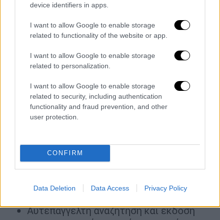
device identifiers in apps.
που εξοικονομούν χρόνο και προσφέρουν
μεγαλύτερη αποδοτικότητα
I want to allow Google to enable storage
related to functionality of the website or app.
Υποδοχή και διεκπεραίωση αιτήσεων
δημοτών από το gov.gr, με απάντηση στη
I want to allow Google to enable storage
related to personalization.
Θυρίδα του πολίτη.
Έκδοση πιστοποιητικών αρμοδιότητας
I want to allow Google to enable storage
των Δήμων χωρίς την ανάγκη φυσικών ή
related to security, including authentication
ηλεκτρονικών υπογραφών και
functionality and fraud prevention, and other
user protection.
σφραγίδων του Δήμου. Τα
πιστοποιητικά αυτά έχουν τα
χαρακτηριστικά ασφαλείας του gov.gr,
CONFIRM
είναι έγκυρα σε φυσική αλλά και σε
ψηφιακή μορφή και είναι υποχρεωτικά
αποδεκτά από τη Δημόσια Διοίκηση και
Data Deletion
Data Access
Privacy Policy
από τους ιδιωτικούς φορείς.
Αυτεπάγγελτη αναζήτηση και έκδοση