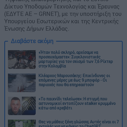
Δίκτυο Υποδομών Τεχνολογίας και Έρευνας
(ΕΔΥΤΕ ΑΕ – GRNET), με την υποστήριξη του
Υπουργείου Εσωτερικών και της Κεντρικής
Ένωσης Δήμων Ελλάδας.
Διαβάστε ακόμη
«Ήταν πολύ σκληρό, αρχίσαμε να
προσευχόμαστε»: Συγκλονιστικές
μαρτυρίες για τον σεισμό των 7,6 Ρίχτερ
στην Κολομβία
Κλέαρχος Μαρουσάκης: Επικίνδυνες οι
επόμενες μέρες με έως 9 μποφόρ - Οι
περιοχές που θα επηρεαστούν
«Το παιχνίδι τελείωσε»: Η στιγμή που
αστυνομικοί εντοπίζουν stalker κρυμμένο
κάτω από κρεβάτι
Θες να μάθεις ξένη γλώσσα; Αυτές είναι οι 7
εντολές για να κάνεις το ChatGPT