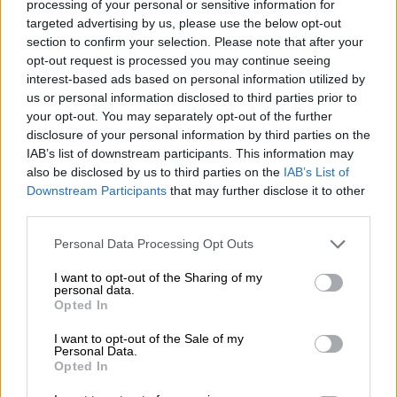
processing of your personal or sensitive information for
πιστοποιητικό/βεβαίωση αποστέλλεται
targeted advertising by us, please use the below opt-out
ηλεκτρονικά στη θυρίδα του πολίτη, ο
section to confirm your selection. Please note that after your
opt-out request is processed you may continue seeing
οποίος ταυτόχρονα ειδοποιείται με SMS και
interest-based ads based on personal information utilized by
email ώστε να αποθηκεύσει ή να εκτυπώσει
us or personal information disclosed to third parties prior to
το έγγραφο μέσω του my.gov.gr. Το
your opt-out. You may separately opt-out of the further
αντίγραφο ενσωματώνει όλα τα
disclosure of your personal information by third parties on the
χαρακτηριστικά ασφαλείας (Κωδικός QR,
IAB’s list of downstream participants. This information may
also be disclosed by us to third parties on the
IAB’s List of
Κωδικός ασφαλείας, Προηγμένη
Downstream Participants
that may further disclose it to other
ηλεκτρονική σφραγίδα) και μπορεί να
third parties.
προσκομιστεί για κάθε νόμιμη χρήση.
Please note that this website/app uses one or more Google
Personal Data Processing Opt Outs
services and may gather and store information including but
Υπηρεσίες που μέχρι σήμερα ο πολίτης
not limited to your visit or usage behaviour. You may click to
I want to opt-out of the Sharing of my
μπορούσε να τις αιτηθεί ηλεκτρονικά από τα
personal data.
grant or deny consent to Google and its third-party tags to
Opted In
ΚΕΠ, όπως για παράδειγμα ληξιαρχικές
use your data for below specified purposes in below Google
πράξεις πριν το 2013,
πλέον εξυπηρετούνται
consent section.
I want to opt-out of the Sale of my
Personal Data.
απευθείας από τους Δήμους με αποτέλεσμα
Opted In
τη δραστική μείωση του χρόνου αναμονής