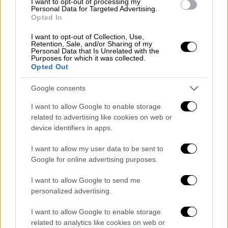
για τον πολίτη και την ανάγκη μετάβασης
I want to opt-out of processing my
Personal Data for Targeted Advertising.
τους σε ΚΕΠ, μειώνοντας ταυτόχρονα τον
Opted In
φόρτο εργασίας του ανθρωπίνου δυναμικού
I want to opt-out of Collection, Use,
που τα στελεχώνει.
Retention, Sale, and/or Sharing of my
Personal Data that Is Unrelated with the
Purposes for which it was collected.
Τέλος, υ
πηρεσίες που παρέχονται από τα
Opted Out
ΚΕΠ με φυσική παρουσία
οι οποίες
απαιτούσαν δύο επισκέψεις (μία για την
Google consents
αίτηση και μία για την παραλαβή του
I want to allow Google to enable storage
πιστοποιητικού),
πλέον εξυπηρετούνται σε
related to advertising like cookies on web or
μια επίσκεψη
δεδομένου ότι το
device identifiers in apps.
πιστοποιητικό αποστέλλεται ψηφιακά από
I want to allow my user data to be sent to
τον Δήμο στην προσωπική Θυρίδα του
Google for online advertising purposes.
πολίτη (my.gov.gr).
I want to allow Google to send me
Τι αλλάζει για τη δημόσια διοίκηση
personalized advertising.
Για τα στελέχη των Δήμων, οι Θυρίδες του
I want to allow Google to enable storage
related to analytics like cookies on web or
gov.gr προσφέρουν
4 βασικές λειτουργίες