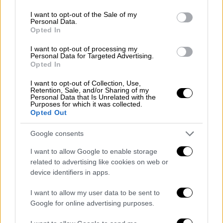
use your data for below specified purposes in below Google
changed.Also the animations of the
consent section.
I want to opt-out of the Sale of my
Personal Data.
like buttons and their features have
Opted In
changed.Furthermore, when you first
access Facebook, it is noticeable
I want to opt-out of processing my
Personal Data for Targeted Advertising.
that the font that mentions the name
Opted In
of Facebook in the app has changed
I want to opt-out of Collection, Use,
and , ( 1 /2 )
Retention, Sale, and/or Sharing of my
Personal Data that Is Unrelated with the
Purposes for which it was collected.
@MattNavarra
Opted Out
pic.twitter.com/7yLrRsViTG
Google consents
— Dilshan Uyangoda 🇱🇰
I want to allow Google to enable storage
(@Uyangoda_)
September 21, 2023
related to advertising like cookies on web or
device identifiers in apps.
«Θέλαμε να διασφαλίσουμε ότι το
I want to allow my user data to be sent to
ανανεωμένο λογότυπο θα είναι
οικείο
, αλλά
Google for online advertising purposes.
παράλληλα δυναμικό, γυαλιστερό και κομψό.
Αυτές οι μικρές αλλά σημαντικές αλλαγές,