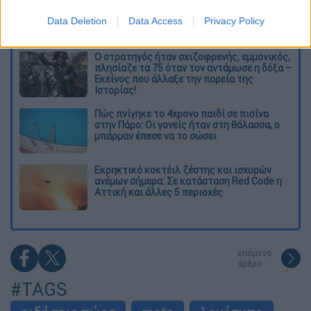
σημαίνει η νίκη του Αμπντούλ Ελ-Σαγέντ
Data Deletion
Data Access
Privacy Policy
για τους Δημοκρατικούς
O στρατηγός ήταν σχιζοφρενής, εμμονικός,
πλησίαζε τα 75 όταν τον αντάμωσε η δόξα –
Εκείνος που άλλαξε την πορεία της
Ιστορίας!
Πώς πνίγηκε το 4χρονο παιδί σε πισίνα
στην Πάρο: Οι γονείς ήταν στη θάλασσα, ο
μπάρμαν έπεσε να το σώσει
Εκρηκτικό κοκτέιλ ζέστης και ισχυρών
ανέμων σήμερα: Σε κατάσταση Red Code η
Αττική και άλλες 5 περιοχές
επόμενο
άρθρο
#TAGS