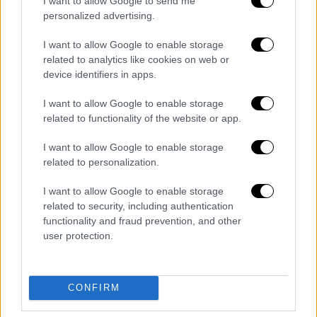
I want to allow Google to send me
μας επέτρεψαν να επιτύχουμε οπτική
personalized advertising.
ισορροπία με μια αίσθηση κίνησης προς τα
I want to allow Google to enable storage
εμπρός», δήλωσε ο Dave N, διευθυντής
related to analytics like cookies on web or
σχεδιασμού στο Facebook.
device identifiers in apps.
Με τα χρόνια, το λογότυπο του Facebook
I want to allow Google to enable storage
related to functionality of the website or app.
έχει υποστεί πολλές αλλαγές, ξεκινώντας
από ένα σήμα που είχε τετραγωνισμένες
I want to allow Google to enable storage
γωνίες μέχρι το σημερινό κυκλικό σχέδιο.
related to personalization.
Facebook has updated its logo.
I want to allow Google to enable storage
related to security, including authentication
pic.twitter.com/Sc0ufoAcyt
functionality and fraud prevention, and other
user protection.
— Pop Base (@PopBase)
September
20, 2023
Διαβάστε ακόμη
CONFIRM
Από το Μίσιγκαν στον Λευκό Οίκο: Τι