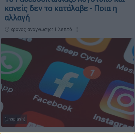
κανείς δεν το κατάλαβε - Ποια η
αλλαγή
🕛 χρόνος ανάγνωσης: 1 λεπτό ┋
(Unsplash)