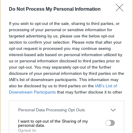
Προσθέστε το ΕΘΝΟΣ στη Google
Do Not Process My Personal Information
Το γνωστό σε όλους
λογότυπο
του
If you wish to opt-out of the sale, sharing to third parties, or
Facebook
άλλαξε αν και κανείς δεν το
processing of your personal or sensitive information for
πρόσεξε. Η αλλαγή του λογότυπου – η οποία
targeted advertising by us, please use the below opt-out
section to confirm your selection. Please note that after your
με την πρώτη ματιά είναι ελάχιστα αισθητή
opt-out request is processed you may continue seeing
– ενσωματώνει μια
«πιο σαφή έκφραση του
interest-based ads based on personal information utilized by
βασικού μπλε χρώματος του Facebook»,
us or personal information disclosed to third parties prior to
ανέφερε η εταιρεία κοινωνικής δικτύωσης
your opt-out. You may separately opt-out of the further
disclosure of your personal information by third parties on the
σε ανάρτηση.
IAB’s list of downstream participants. This information may
also be disclosed by us to third parties on the
IAB’s List of
Το
Facebook
λέει ότι η
αλλαγή
του
Downstream Participants
that may further disclose it to other
λογότυπου σε πεζό «f» είναι καλύτερη για
third parties.
«το μάτι» στην εφαρμογή της πλατφόρμας με
Please note that this website/app uses one or more Google
«εντονότερη αντίθεση για να ξεχωρίζει
το
Personal Data Processing Opt Outs
services and may gather and store information including but
«f».
not limited to your visit or usage behaviour. You may click to
I want to opt-out of the Sharing of my
personal data.
grant or deny consent to Google and its third-party tags to
Opted In
Facebook's logo and its colors have