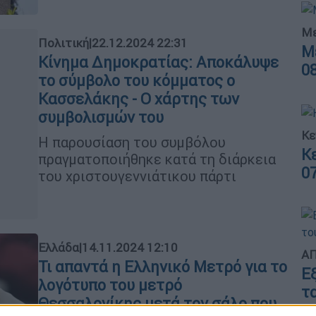
Με
Πολιτική
|
22.12.2024 22:31
Μ
Κίνημα Δημοκρατίας: Αποκάλυψε
0
το σύμβολο του κόμματος ο
Κασσελάκης - Ο χάρτης των
συμβολισμών του
Κε
Η παρουσίαση του συμβόλου
Κ
πραγματοποιήθηκε κατά τη διάρκεια
0
του χριστουγεννιάτικου πάρτι
Ελλάδα
|
14.11.2024 12:10
ΑΠ
Τι απαντά η Ελληνικό Μετρό για το
Ε
λογότυπο του μετρό
τ
Θεσσαλονίκης μετά τον σάλο που