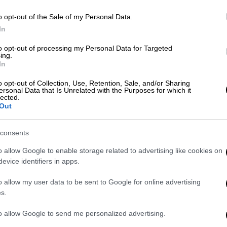
o opt-out of the Sale of my Personal Data.
In
Ελλάδα
|
13.11.2024 10:19
Αποκαλυπτήρια για το λογότυπο
to opt-out of processing my Personal Data for Targeted
ing.
του Μετρό Θεσσαλονίκης:
In
Αντίστροφη μέτρηση για την
o opt-out of Collection, Use, Retention, Sale, and/or Sharing
έναρξη λειτουργίας
ersonal Data that Is Unrelated with the Purposes for which it
lected.
Τι λέει η δημιουργός του λογότυπου
Out
consents
o allow Google to enable storage related to advertising like cookies on
evice identifiers in apps.
Σινεμά
|
26.11.2023 09:20
o allow my user data to be sent to Google for online advertising
Columbia Pictures: Αλλάζει το
s.
ιστορικό λογότυπό της - Δείτε
πώς θα είναι το καινούργιο
to allow Google to send me personalized advertising.