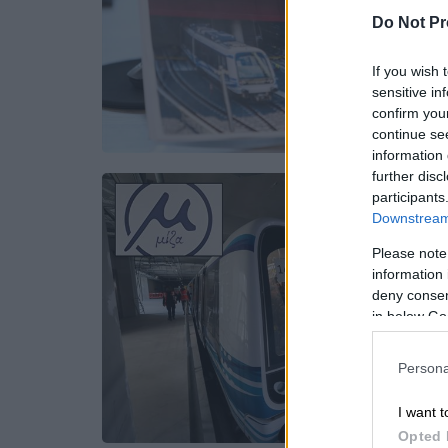
Do Not Pr
If you wish 
sensitive in
confirm you
continue se
information 
further disc
participants
Downstream 
Please note
information 
deny consent
in below Go
Persona
I want t
Opted 