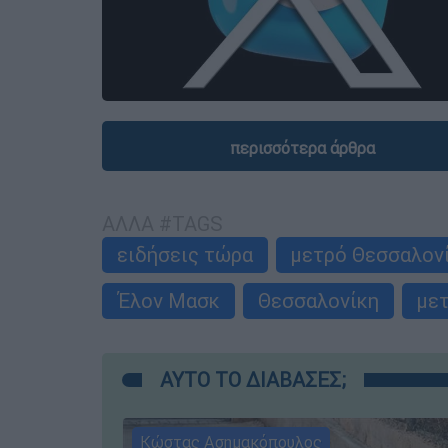
περισσότερα άρθρα
ΑΛΛΑ #TAGS
ειδήσεις τώρα
μετρό Θεσσαλον
Έλον Μασκ
Θεσσαλονίκη
με
ΑΥΤΟ ΤΟ ΔΙΑΒΑΣΕΣ;
Κώστας Ασημακόπουλος