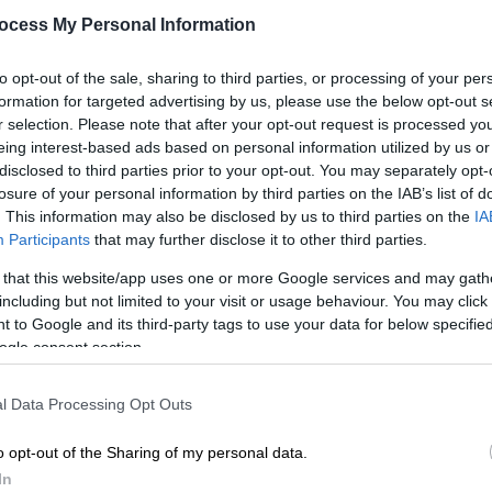
προκλήθηκε
ocess My Personal Information
Επιβεβαιώνει ότι κόστισε 30.000
ευρώ χωρίς ΦΠΑ ο διαγωνισμός για
to opt-out of the sale, sharing to third parties, or processing of your per
ΑΠ
το λογότυπο του Μετρό
formation for targeted advertising by us, please use the below opt-out s
Τ
Θεσσαλονίκης
r selection. Please note that after your opt-out request is processed y
4
eing interest-based ads based on personal information utilized by us or
disclosed to third parties prior to your opt-out. You may separately opt-
losure of your personal information by third parties on the IAB’s list of
. This information may also be disclosed by us to third parties on the
IA
Viral
|
14.11.2024 09:32
Participants
that may further disclose it to other third parties.
«Μ από το μίζα»: Επικό
τρολάρισμα στα social media για
 that this website/app uses one or more Google services and may gath
including but not limited to your visit or usage behaviour. You may click 
το λογότυπο του μετρό
 to Google and its third-party tags to use your data for below specifi
Θεσσαλονίκης!
ogle consent section.
Χαμός με το λογότυπο του Μετρό
Θεσσαλονίκης που θυμίζει δουλειά
l Data Processing Opt Outs
νήπιου
o opt-out of the Sharing of my personal data.
In