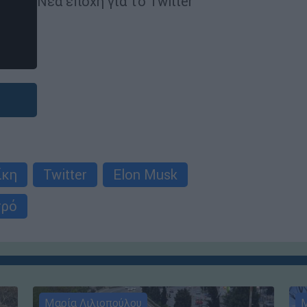
Νέα εποχή για το Twitter
ίκη
Twitter
Elon Musk
τρό
Μαρία Λιλιοπούλου
Μ