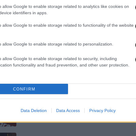
Η Columbia Pictures αποφάσισε να
o allow Google to enable storage related to analytics like cookies on
ανανεώσει το λογότυπό της, με
evice identifiers in apps.
αφορμή τα 100 χρόνια από την ίδρυσή
της
o allow Google to enable storage related to functionality of the website
o allow Google to enable storage related to personalization.
Τεχνολογία
|
21.09.2023 20:25
o allow Google to enable storage related to security, including
Το Facebook άλλαξε λογότυπο και
cation functionality and fraud prevention, and other user protection.
κανείς δεν το κατάλαβε - Ποια η
αλλαγή
CONFIRM
Το Facebook λέει ότι η αλλαγή του
λογότυπου σε πεζό «f» είναι
καλύτερη για «το μάτι»
Data Deletion
Data Access
Privacy Policy