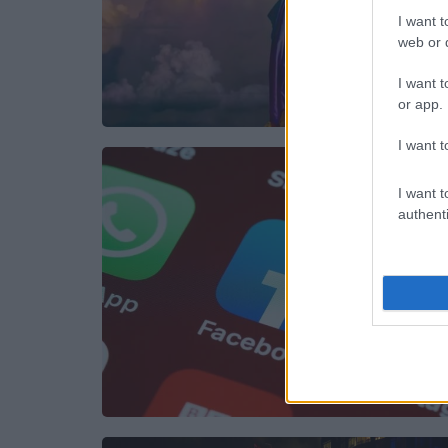
I want t
web or d
I want t
or app.
I want t
I want t
authenti