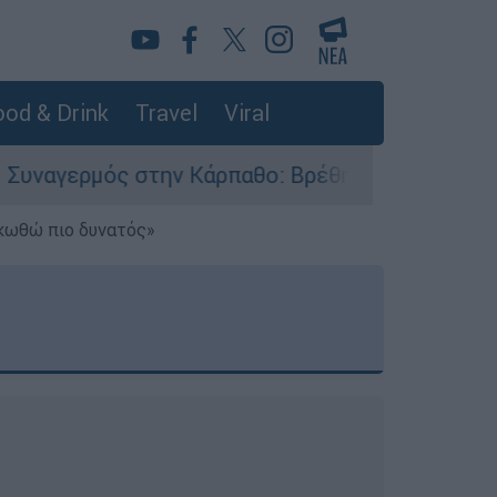
od & Drink
Travel
Viral
την Κάρπαθο: Βρέθηκαν παλιά πυρομαχικά στο Α
ηκωθώ πιο δυνατός»