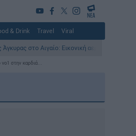
od & Drink
Travel
Viral
γαίο: Εικονική αερομαχία ανάμεσα σε ελληνικά
 νο1 στην καρδιά...