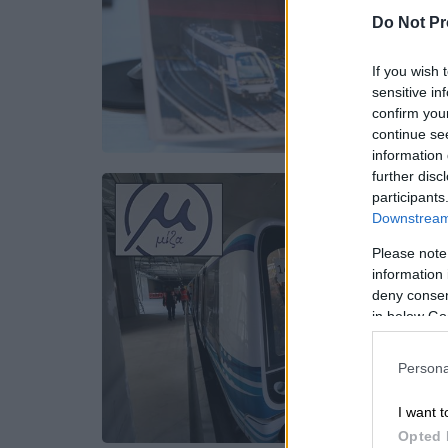
Do Not Pr
If you wish 
sensitive in
confirm you
continue se
information 
further disc
participants
Downstream 
Please note
information 
deny consent
in below Go
Persona
I want t
Opted 