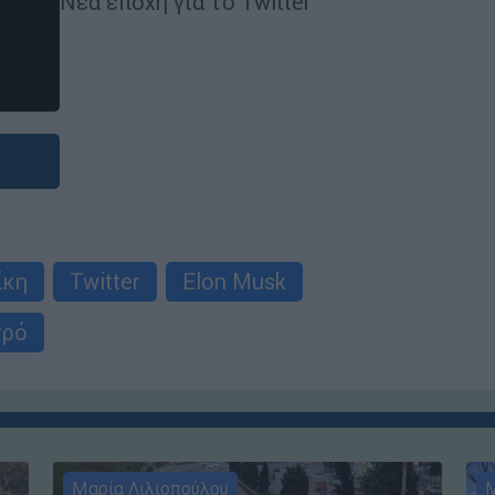
Νέα εποχή για το Twitter
ίκη
Twitter
Elon Musk
τρό
Μαρία Λιλιοπούλου
Μ