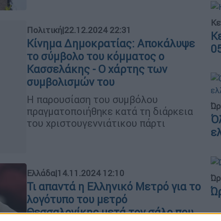
Κε
Πολιτική
|
22.12.2024 22:31
Κ
Κίνημα Δημοκρατίας: Αποκάλυψε
0
το σύμβολο του κόμματος ο
Κασσελάκης - Ο χάρτης των
συμβολισμών του
Η παρουσίαση του συμβόλου
Ώρ
πραγματοποιήθηκε κατά τη διάρκεια
Ό
του χριστουγεννιάτικου πάρτι
ε
Ελλάδα
|
14.11.2024 12:10
Ώρ
Τι απαντά η Ελληνικό Μετρό για το
Ώ
λογότυπο του μετρό
Θεσσαλονίκης μετά τον σάλο που