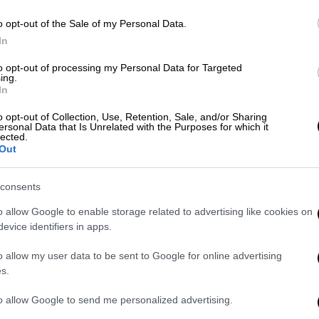
o opt-out of the Sale of my Personal Data.
In
Ελλάδα
|
13.11.2024 10:19
Αποκαλυπτήρια για το λογότυπο
to opt-out of processing my Personal Data for Targeted
ing.
του Μετρό Θεσσαλονίκης:
In
Αντίστροφη μέτρηση για την
o opt-out of Collection, Use, Retention, Sale, and/or Sharing
έναρξη λειτουργίας
ersonal Data that Is Unrelated with the Purposes for which it
lected.
Τι λέει η δημιουργός του λογότυπου
Out
consents
o allow Google to enable storage related to advertising like cookies on
evice identifiers in apps.
Σινεμά
|
26.11.2023 09:20
o allow my user data to be sent to Google for online advertising
Columbia Pictures: Αλλάζει το
s.
ιστορικό λογότυπό της - Δείτε
πώς θα είναι το καινούργιο
to allow Google to send me personalized advertising.