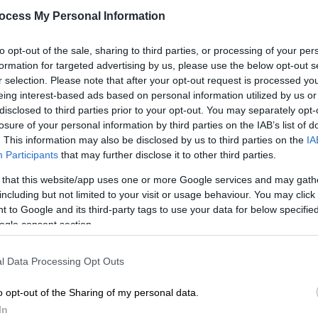
προκλήθηκε
ocess My Personal Information
Επιβεβαιώνει ότι κόστισε 30.000
ΑΠ
ευρώ χωρίς ΦΠΑ ο διαγωνισμός για
to opt-out of the sale, sharing to third parties, or processing of your per
Δ
το λογότυπο του Μετρό
formation for targeted advertising by us, please use the below opt-out s
δ
Θεσσαλονίκης
r selection. Please note that after your opt-out request is processed y
Θ
eing interest-based ads based on personal information utilized by us or
disclosed to third parties prior to your opt-out. You may separately opt-
losure of your personal information by third parties on the IAB’s list of
. This information may also be disclosed by us to third parties on the
IA
Viral
|
14.11.2024 09:32
Participants
that may further disclose it to other third parties.
«Μ από το μίζα»: Επικό
τρολάρισμα στα social media για
 that this website/app uses one or more Google services and may gath
including but not limited to your visit or usage behaviour. You may click 
το λογότυπο του μετρό
 to Google and its third-party tags to use your data for below specifi
Θεσσαλονίκης!
ogle consent section.
Χαμός με το λογότυπο του Μετρό
Θεσσαλονίκης που θυμίζει δουλειά
l Data Processing Opt Outs
νήπιου
o opt-out of the Sharing of my personal data.
In