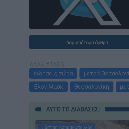
περισσότερα άρθρα
ΑΛΛΑ #TAGS
ειδήσεις τώρα
μετρό Θεσσαλον
Έλον Μασκ
Θεσσαλονίκη
με
ΑΥΤΟ ΤΟ ΔΙΑΒΑΣΕΣ;
Κώστας Ασημακόπουλος