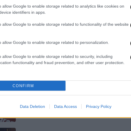
Η Columbia Pictures αποφάσισε να
o allow Google to enable storage related to analytics like cookies on
ανανεώσει το λογότυπό της, με
evice identifiers in apps.
αφορμή τα 100 χρόνια από την ίδρυσή
της
o allow Google to enable storage related to functionality of the website
o allow Google to enable storage related to personalization.
Τεχνολογία
|
21.09.2023 20:25
o allow Google to enable storage related to security, including
Το Facebook άλλαξε λογότυπο και
cation functionality and fraud prevention, and other user protection.
κανείς δεν το κατάλαβε - Ποια η
αλλαγή
CONFIRM
Το Facebook λέει ότι η αλλαγή του
λογότυπου σε πεζό «f» είναι
καλύτερη για «το μάτι»
Data Deletion
Data Access
Privacy Policy