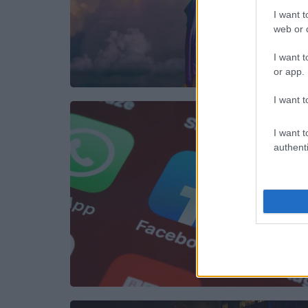
I want t
web or d
I want t
or app.
I want t
I want t
authenti