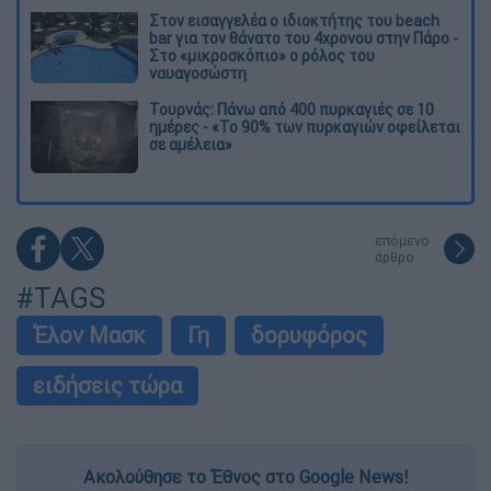
Στον εισαγγελέα ο ιδιοκτήτης του beach
bar για τον θάνατο του 4χρονου στην Πάρο -
Στο «μικροσκόπιο» ο ρόλος του
ναυαγοσώστη
Τουρνάς: Πάνω από 400 πυρκαγιές σε 10
ημέρες - «Το 90% των πυρκαγιών οφείλεται
σε αμέλεια»
επόμενο
άρθρο
#TAGS
Έλον Μασκ
Γη
δορυφόρος
ειδήσεις τώρα
Ακολούθησε το Έθνος στο Google News!