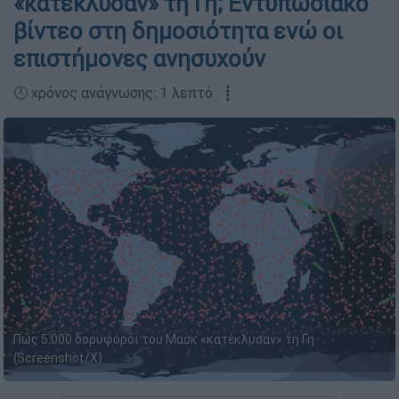
«κατέκλυσαν» τη Γη; Εντυπωσιακό
βίντεο στη δημοσιότητα ενώ οι
επιστήμονες ανησυχούν
🕛 χρόνος ανάγνωσης: 1 λεπτό ┋
Πώς 5.000 δορυφόροι του Μασκ «κατέκλυσαν» τη Γη
(Screenshot/X)