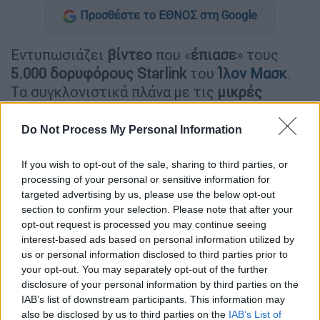
Προσθέστε το ΕΘΝΟΣ στη Google
Εντυπωσιάζει
βίντεο
που «
έπιασε
» τους
5.000 δορυφόρους Starlink
του
Ίλον Μασκ
.
Τα συγκλονιστικά πλάνα με τις
μικρές
πορτοκαλί κουκκίδες
, που αντιπροσωπεύουν
τους δορυφόρους να περιστρέφονται γύρω
Do Not Process My Personal Information
από τη Γη, δείχνουν το μέγεθος της
επένδυσής του στην τεχνολογία.
If you wish to opt-out of the sale, sharing to third parties, or
processing of your personal or sensitive information for
Η συναρπαστική αναπαράσταση ανέβηκε από
targeted advertising by us, please use the below opt-out
section to confirm your selection. Please note that after your
τον χρήστη @flightclubio στις 18
opt-out request is processed you may continue seeing
Σεπτεμβρίου στην πλατφόρμα Χ.
interest-based ads based on personal information utilized by
us or personal information disclosed to third parties prior to
Starlink, as of now
your opt-out. You may separately opt-out of the further
disclosure of your personal information by third parties on the
IAB’s list of downstream participants. This information may
🧵👇 for animations of each group
also be disclosed by us to third parties on the
IAB’s List of