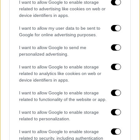
I want to allow Google to enable storage
NASA Ντόναλντ Κέσλερ το 1978- λέει ότι αν
related to advertising like cookies on web or
υπάρχει πάρα πολύ διαστημικό σκουπίδι
device identifiers in apps.
στην τροχιά της Γης, τότε τα αντικείμενα θα
I want to allow my user data to be sent to
μπορούσαν να συγκρουστούν και να
Google for online advertising purposes.
δημιουργήσουν περισσότερα διαστημικά
σκουπίδια. Αυτό θα είχε ως αποτέλεσμα η
I want to allow Google to send me
personalized advertising.
τροχιά της Γης να γίνει ασταθής.
I want to allow Google to enable storage
Group 2
pic.twitter.com/ysEptH04Lo
related to analytics like cookies on web or
device identifiers in apps.
— Flight Club (@flightclubio)
September 18, 2023
I want to allow Google to enable storage
related to functionality of the website or app.
Υπενθυμίζεται πως η SpaceX εκτόξευσε
I want to allow Google to enable storage
τους δορυφόρους Starlink τον
Μάιο του
related to personalization.
2019
και έχει ήδη στείλει στο διάστημα
πάνω από 5.000 από τα αντικείμενα μαζικής
I want to allow Google to enable storage
παραγωγής. Η εταιρεία ανακοίνωσε ότι θα
related to security, including authentication