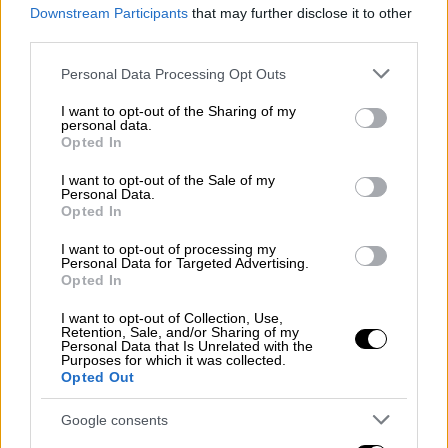
individually
#Starlink
#SpaceX
🛰️🛰️
Downstream Participants
that may further disclose it to other
🛰️
pic.twitter.com/XrvTgG1Lpu
third parties.
— Flight Club (@flightclubio)
Please note that this website/app uses one or more Google
Personal Data Processing Opt Outs
services and may gather and store information including but
September 18, 2023
not limited to your visit or usage behaviour. You may click to
I want to opt-out of the Sharing of my
personal data.
grant or deny consent to Google and its third-party tags to
Ωστόσο,
νέα έρευνα
έδειξε ότι
ραδιοκύματα
Opted In
use your data for below specified purposes in below Google
χαμηλής συχνότητας -όπως αυτά που
consent section.
I want to opt-out of the Sale of my
παράγονται από τα μηχανήματα του Μασκ-
Personal Data.
Opted In
διαρρέουν στον ουρανό, γεγονός που
δυσκολεύει τους επιστήμονες
να κάνουν
I want to opt-out of processing my
Personal Data for Targeted Advertising.
αστρονομικές παρατηρήσεις, όπως γράφει η
Opted In
Daily Mail
.
I want to opt-out of Collection, Use,
Retention, Sale, and/or Sharing of my
Οι επιστήμονες
ανησυχούν
επίσης ότι τα
Personal Data that Is Unrelated with the
Purposes for which it was collected.
«διαστημικά σκουπίδια» του Μασκ θα
Opted Out
μπορούσαν να προκαλέσουν ένα ακραίο
συμβάν σύγκρουσης. Το «
σύνδρομο Κέσλερ
»
Google consents
-που προτάθηκε από τον επιστήμονα της