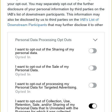
τη διεπαφή του για τους
your opt-out. You may separately opt-out of the further
«επαληθευμένους λογαριασμούς» με το
disclosure of your personal information by third parties on the
«Γαλάζιο σήμα ελέγχου» κατά τρόπο που
IAB’s list of downstream participants. This information may
δεν αντιστοιχεί στην πρακτική του
also be disclosed by us to third parties on the
IAB’s List of
Downstream Participants
that may further disclose it to other
κλάδου και εξαπατάει τους χρήστες.
third parties.
Δεδομένου ότι οποιοσδήποτε μπορεί να
Please note that this website/app uses one or more Google
εγγραφεί για να αποκτήσει ένα τέτοιο
Personal Data Processing Opt Outs
services and may gather and store information including but
«επαληθευμένο» καθεστώς, επηρεάζει
not limited to your visit or usage behaviour. You may click to
I want to opt-out of the Sharing of my
αρνητικά την ικανότητα των χρηστών να
personal data.
grant or deny consent to Google and its third-party tags to
Opted In
λαμβάνουν ελεύθερες και
use your data for below specified purposes in below Google
τεκμηριωμένες αποφάσεις σχετικά με
consent section.
I want to opt-out of the Sale of my
Personal Data.
τη γνησιότητα των λογαριασμών και το
Opted In
περιεχόμενο με το οποίο
I want to opt-out of processing my
αλληλεπιδρούν. Υπάρχουν ενδείξεις για
Personal Data for Targeted Advertising.
υποκινούμενους κακόβουλους
Opted In
παράγοντες που καταχρώνται τον
I want to opt-out of Collection, Use,
«επαληθευμένο λογαριασμό» για να
Retention, Sale, and/or Sharing of my
Personal Data that Is Unrelated with the
εξαπατήσουν τους χρήστες.
Purposes for which it was collected.