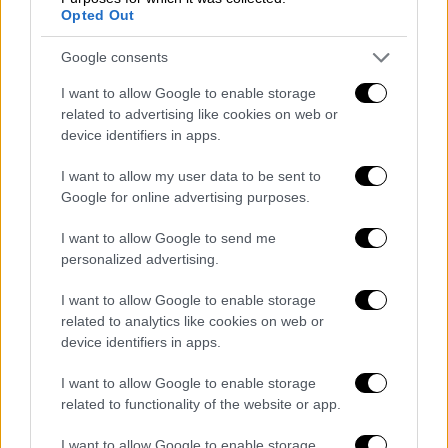
Opted Out
Δεύτερον, το X δεν συμμορφώνεται με
την απαιτούμενη διαφάνεια όσον αφορά
Google consents
τη διαφήμιση, δεδομένου ότι δεν
I want to allow Google to enable storage
παρέχει αποθετήριο με δυνατότητα
related to advertising like cookies on web or
αναζήτησης και αξιόπιστο αποθετήριο
device identifiers in apps.
διαφημίσεων, αλλά, αντ' αυτού, θέτει σε
εφαρμογή χαρακτηριστικά σχεδιασμού
I want to allow my user data to be sent to
Google for online advertising purposes.
και φραγμούς πρόσβασης που καθιστούν
το αποθετήριο ακατάλληλο για τον
I want to allow Google to send me
σκοπό διαφάνειας έναντι των χρηστών.
personalized advertising.
Ειδικότερα, ο σχεδιασμός δεν επιτρέπει
I want to allow Google to enable storage
την απαιτούμενη εποπτεία και έρευνα
related to analytics like cookies on web or
σχετικά με τους αναδυόμενους
device identifiers in apps.
κινδύνους που συνεπάγεται η
I want to allow Google to enable storage
επιγραμμική διανομή διαφημίσεων.
related to functionality of the website or app.
Τρίτον, το X δεν παρέχει πρόσβαση στα
δημόσια δεδομένα της σε ερευνητές
I want to allow Google to enable storage