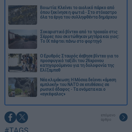
Βοιωτία: Κλείνει το αιολικό πάρκο από
όπου ξεκίνησε η φωτιά - Στο στόχαστρο
όλα τα έργα του συλληφθέντα δημάρχου
Σοκαριστικό βίντεο από το τροχαίο στις
Σέρρες που σκοτώθηκαν μητέρα και γιος:
Το ΙΧ πέφτει πάνω στο φορτηγό
Ο Ερυθρός Σταυρός έσβησε βίντεο για το
προσφυγικό ταξίδι του 26χρονου
κατηγορούμενου για τη δολοφονία της
Ελίζαμπεθ
Νέα κλιμάκωση: Η Μόσχα δείχνει «άμεση
εμπλοκή» του ΝΑΤΟ σε επιθέσεις σε
ρωσικό έδαφος - Τα ονόματα και ο
«εγκέφαλος»
επόμενο
άρθρο
#TAGS