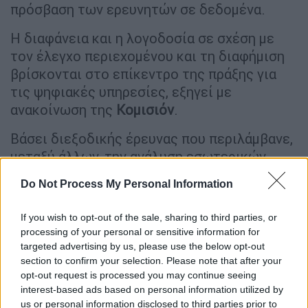
πρόσβαση των ερευνητών σε δεδομένα.
Η διαφάνεια και η λογοδοσία σε σχέση με
τον έλεγχο περιεχομένου και τη διαφήμιση
βρίσκονται στο επίκεντρο της πράξης για
τις ψηφιακές υπηρεσίες, εξηγεί με
ανακοίνωση της
Κομισιόν
.
Βάσει διεξοδικής έρευνας που περιλάμβανε,
μεταξύ άλλων, την ανάλυση εσωτερικών
εταιρικών εγγράφων, συνεντεύξεις με
Do Not Process My Personal Information
εμπειρογνώμονες, καθώς και συνεργασία με
εθνικούς συντονιστές ψηφιακών υπηρεσιών,
If you wish to opt-out of the sale, sharing to third parties, or
η Κομισιόν εξέδωσε προκαταρκτικά
processing of your personal or sensitive information for
πορίσματα μη συμμόρφωσης σχετικά με
targeted advertising by us, please use the below opt-out
section to confirm your selection. Please note that after your
τρεις αιτιάσεις:
opt-out request is processed you may continue seeing
interest-based ads based on personal information utilized by
Πρώτον, το X σχεδιάζει και λειτουργεί
us or personal information disclosed to third parties prior to