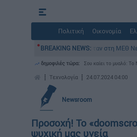
Πολιτική
Οικονομία
Ελ
φος 8 ημερών - Νοσηλευόταν στη ΜΕΘ Νεογνών
BREAKING NEWS:
δημοφιλές τώρα:
Σου καίει το μυαλό: Το 
┋
Τεχνολογία
┋
24.07.2024 04:00
Newsroom
Προσοχή! Το «doomscro
ψυχική μας υγεία