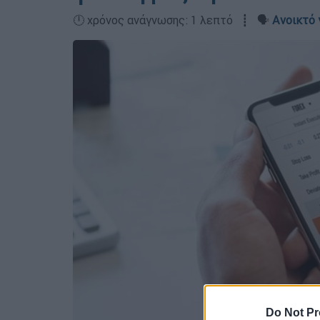
🕛 χρόνος ανάγνωσης: 1 λεπτό ┋ 🗣️
Ανοικτό 
Do Not Pr