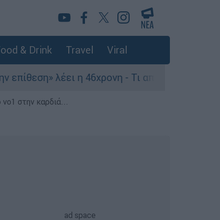
ood & Drink
Travel
Viral
εση» λέει η 46χρονη - Τι αποκάλυψε στους αστυν
 νο1 στην καρδιά...