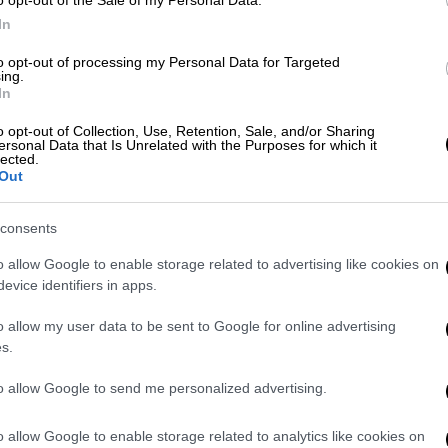
In
to opt-out of processing my Personal Data for Targeted
ing.
ών έχει κινητό τηλέφωνο και το 85%
In
o opt-out of Collection, Use, Retention, Sale, and/or Sharing
ersonal Data that Is Unrelated with the Purposes for which it
lected.
Out
ωσαν ότι η καταστροφολογία και η
consents
cial media μπορούν να έχουν «τρομερές
την ευεξία». Συγκεκριμένα, ο κ. Shabahang
o allow Google to enable storage related to advertising like cookies on
evice identifiers in apps.
εί στους ανθρώπους «άγχος, αγωνία,
τούν το νόημα της ζωής».
o allow my user data to be sent to Google for online advertising
s.
μέσα κοινωνικής δικτύωσης έχει γίνει
υ κάποιος έχει αρνητικό ψυχολογικό
to allow Google to send me personalized advertising.
διος το τραύμα», ανέφερε σε δήλωσή του ο
o allow Google to enable storage related to analytics like cookies on