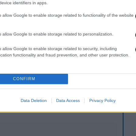
evice identifiers in apps.
ύς φοιτητές, για να διερευνήσει αν
o allow Google to enable storage related to functionality of the website
ής υγείας και της υπερβολικής χρήσης του
o allow Google to enable storage related to personalization.
γχωμένοι αισθάνονταν, προτού ερωτηθούν
ing. Τα αποτελέσματα έδειξαν ότι όσοι
o allow Google to enable storage related to security, including
doomscrolling, είχαν υψηλότερο υπαρξιακό
cation functionality and fraud prevention, and other user protection.
τα άτομα αποκάλυψαν συμπτώματα
CONFIRM
. Το ΕΘΝΟΣ θα παρεμβαίνει και τα προσβλητικά σχόλια θα
Data Deletion
Data Access
Privacy Policy