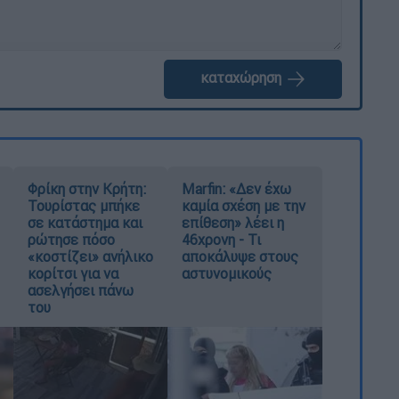
καταχώρηση
Φρίκη στην Κρήτη:
Marfin: «Δεν έχω
Τουρίστας μπήκε
καμία σχέση με την
σε κατάστημα και
επίθεση» λέει η
ρώτησε πόσο
46χρονη - Τι
«κοστίζει» ανήλικο
αποκάλυψε στους
κορίτσι για να
αστυνομικούς
ασελγήσει πάνω
του