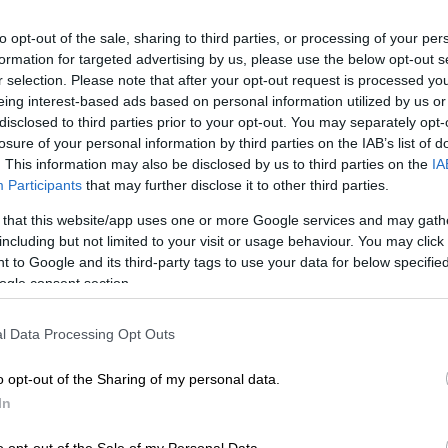
to opt-out of the sale, sharing to third parties, or processing of your per
formation for targeted advertising by us, please use the below opt-out s
r selection. Please note that after your opt-out request is processed y
eing interest-based ads based on personal information utilized by us or
disclosed to third parties prior to your opt-out. You may separately opt-
losure of your personal information by third parties on the IAB’s list of
 το ΕΘΝΟΣ στη Google
. This information may also be disclosed by us to third parties on the
IA
Participants
that may further disclose it to other third parties.
που 4.5 ώρες κάθε μέρα. Η γενιά Z περνά
 that this website/app uses one or more Google services and may gath
 Ο λόγος για το «doomscrolling», την άσκοπη
including but not limited to your visit or usage behaviour. You may click 
.
 to Google and its third-party tags to use your data for below specifi
ogle consent section.
ριηγούμαστε ασκόπως στις οθόνες των
κού όγκου ειδήσεων και παρακολούθηση
l Data Processing Opt Outs
 δικτύωσης, μπορεί να επηρεάσει
o opt-out of the Sharing of my personal data.
μφωνα με τους ερευνητές του Πανεπιστημίου
In
o opt-out of the Sale of my Personal Data.