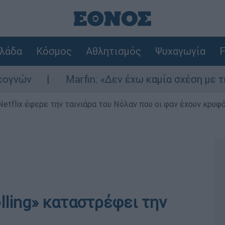
λάδα
Κόσμος
Αθλητισμός
Ψυχαγωγία
F
Marfin: «Δεν έχω καμία σχέση με την επίθ
Netflix έφερε την ταινιάρα του Νόλαν που οι φαν έχουν κρυφό
lling» καταστρέφει την