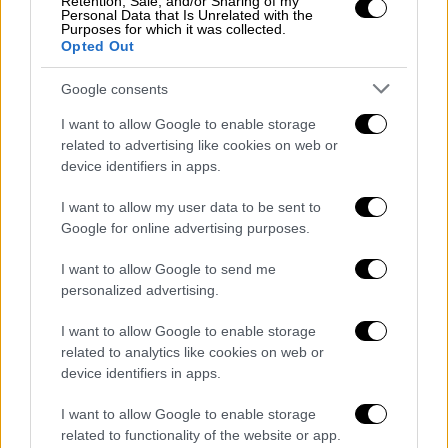
Retention, Sale, and/or Sharing of my
αν και οι υπηρεσίες που τους παρέχονται
Personal Data that Is Unrelated with the
Purposes for which it was collected.
αναμένεται να περιορίζονται σταδιακά και
Opted Out
τελικά να σταματήσουν, καθώς οι άλλες
Google consents
εταιρείες θα απαγορεύεται
να υποστηρίζουν
το
TikTok
.
I want to allow Google to enable storage
related to advertising like cookies on web or
Ο
Λευκός Οίκος
εκτίμησε ότι «η εφαρμογή
device identifiers in apps.
του νόμου εναπόκειται στην επόμενη
I want to allow my user data to be sent to
κυβέρνηση, η οποία αναλαμβάνει καθήκοντα
Google for online advertising purposes.
τη Δευτέρα», όπως δήλωσε η εκπρόσωπός
του Καρίν Ζαν-Πιέρ.
I want to allow Google to send me
personalized advertising.
Το αμερικανικό υπουργείο Δικαιοσύνης από
την άλλη επεσήμανε την Παρασκευή ότι θα
I want to allow Google to enable storage
related to analytics like cookies on web or
χρειαστεί χρόνος για να εφαρμοστεί ο
device identifiers in apps.
νόμος, εγείροντας ερωτήματα για τις
βραχυπρόθεσμες επιπτώσεις του.
I want to allow Google to enable storage
related to functionality of the website or app.