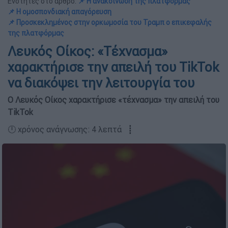
Ενότητες στο άρθρο:
📌 H ανακοίνωση της πλατφόρμας
📌 Η ομοσπονδιακή απαγόρευση
📌 Προσκεκλημένος στην ορκωμοσία του Τραμπ ο επικεφαλής
της πλατφόρμας
Λευκός Οίκος: «Τέχνασμα»
χαρακτήρισε την απειλή του TikTok
να διακόψει την λειτουργία του
Ο Λευκός Οίκος χαρακτήρισε «τέχνασμα» την απειλή του
TikTok
🕛 χρόνος ανάγνωσης: 4 λεπτά ┋