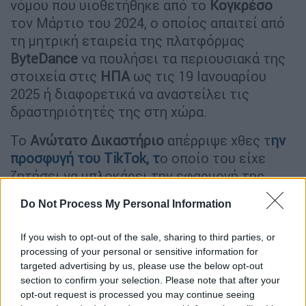
νόμου που υιοθετήθηκε από το
Κογκρέσο
τον Μάρτιο του 2024, ο οποίος απαιτεί από
τη μητρική εταιρεία της πλατφόρμας
ByteDance
να πουλήσει τα περιουσιακά της
στοιχεία στις
ΗΠΑ
ως τις 19 Ιανουαρίου
2025 ή διαφορετικά να αναστείλει τις
δραστηριότητές της στη χώρα.
Το
Ανώτατο
Δικαστήριο
απέρριψε χθες τ
ην
προσφυγή του TikTok, τ
ο οποίο του είχε
ζητήσει να μπλοκάρει την εφαρμογή της
νομοθεσίας.
Do Not Process My Personal Information
«Δεν υπάρχει καμία αμφιβολία ότι για
περισσότερους από 170 εκατομμύρια
If you wish to opt-out of the sale, sharing to third parties, or
processing of your personal or sensitive information for
Αμερικανούς το
TikTok
προσφέρει έναν
targeted advertising by us, please use the below opt-out
σημαντικό τρόπο έκφρασης, διάδρασης και
section to confirm your selection. Please note that after your
ένταξης σε μια κοινότητα», ανέφεραν στην
opt-out request is processed you may continue seeing