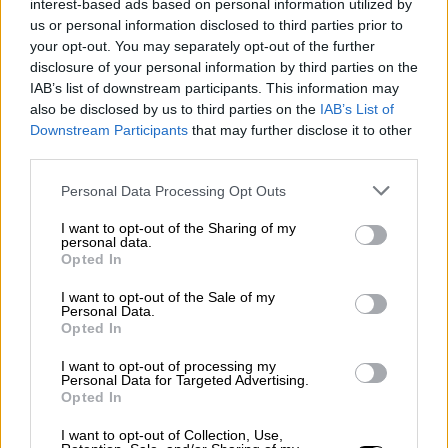
ομόφωνη απόφασή τους οι εννέα δικαστές
interest-based ads based on personal information utilized by
us or personal information disclosed to third parties prior to
του Ανώτατου Δικαστηρίου.
your opt-out. You may separately opt-out of the further
disclosure of your personal information by third parties on the
«Όμως το
Κογκρέσο
έκρινε ότι είναι
IAB’s list of downstream participants. This information may
απαραίτητη η απαγόρευσή του προκειμένου
also be disclosed by us to third parties on the
IAB’s List of
να απαντήσει στις βάσιμες ανησυχίες του
Downstream Participants
that may further disclose it to other
για την εθνική ασφάλεια», πρόσθεσαν.
third parties.
Please note that this website/app uses one or more Google
Η ομοσπονδιακή απαγόρευση
Personal Data Processing Opt Outs
services and may gather and store information including but
not limited to your visit or usage behaviour. You may click to
I want to opt-out of the Sharing of my
Η ομοσπονδιακή απαγόρευση που τίθεται σε
personal data.
grant or deny consent to Google and its third-party tags to
Opted In
ισχύ από τις 19 Ιανουαρίου προβλέπει ότι θα
use your data for below specified purposes in below Google
απαγορεύεται σε νέους χρήστες να
consent section.
I want to opt-out of the Sale of my
Personal Data.
κατεβάζουν την εφαρμογή του TikTok από τα
Opted In
διαδικτυακά καταστήματα της
Apple
ή της
Google
.
I want to opt-out of processing my
Personal Data for Targeted Advertising.
Opted In
Ωστόσο οι υπάρχοντες χρήστες θα
εξακολουθούν να έχουν πρόσβαση σε αυτό,
I want to opt-out of Collection, Use,