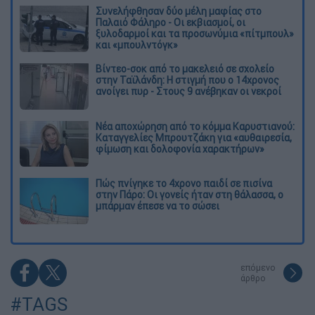
Συνελήφθησαν δύο μέλη μαφίας στο
Παλαιό Φάληρο - Οι εκβιασμοί, οι
ξυλοδαρμοί και τα προσωνύμια «πίτμπουλ»
και «μπουλντόγκ»
Βίντεο-σοκ από το μακελειό σε σχολείο
στην Ταϊλάνδη: Η στιγμή που ο 14χρονος
ανοίγει πυρ - Στους 9 ανέβηκαν οι νεκροί
Νέα αποχώρηση από το κόμμα Καρυστιανού:
Καταγγελίες Μπρουτζάκη για «αυθαιρεσία,
φίμωση και δολοφονία χαρακτήρων»
Πώς πνίγηκε το 4χρονο παιδί σε πισίνα
στην Πάρο: Οι γονείς ήταν στη θάλασσα, ο
μπάρμαν έπεσε να το σώσει
επόμενο
άρθρο
#TAGS