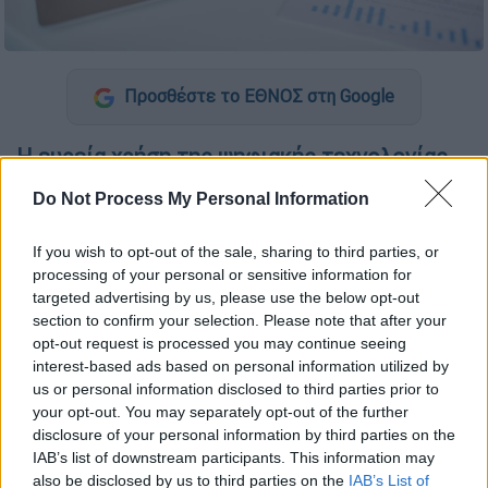
Προσθέστε το ΕΘΝΟΣ στη Google
Η ευρεία χρήση της
ψηφιακής
τεχνολογίας
μπορεί να συνδέεται με χαμηλότερα
Do Not Process My Personal Information
ποσοστά γνωστικής έκπτωσης και
γνωστικής εξασθένησης σε ενήλικες ηλικίας
If you wish to opt-out of the sale, sharing to third parties, or
άνω των 50 ετών, σύμφωνα με μια μετα-
processing of your personal or sensitive information for
ανάλυση που δημοσιεύθηκε στο περιοδικό
targeted advertising by us, please use the below opt-out
section to confirm your selection. Please note that after your
«Nature Human Behaviour»
. Τα ευρήματα
opt-out request is processed you may continue seeing
φαίνεται να έρχονται σε αντίθεση με την
interest-based ads based on personal information utilized by
υπόθεση ότι η καθημερινή χρήση της
us or personal information disclosed to third parties prior to
τεχνολογίας αποδυναμώνει τις γνωστικές
your opt-out. You may separately opt-out of the further
disclosure of your personal information by third parties on the
ικανότητες.
IAB’s list of downstream participants. This information may
also be disclosed by us to third parties on the
IAB’s List of
Οι ερευνητές ανέλυσαν
57 δημοσιευμένες