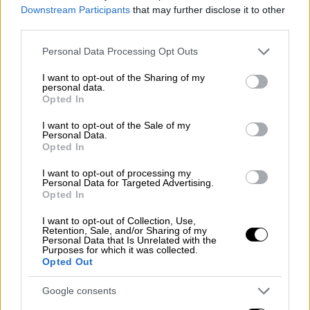
Downstream Participants
that may further disclose it to other
μελέτες,
οι οποίες ερεύνησαν
τη χρήση της
third parties.
ψηφιακής τεχνολογίας
σε 411.430 ενήλικες
Please note that this website/app uses one or more Google
από όλο τον κόσμο με μέση ηλικία τα 68,7
Personal Data Processing Opt Outs
services and may gather and store information including but
έτη. Όλες οι μελέτες περιλάμβαναν είτε
not limited to your visit or usage behaviour. You may click to
I want to opt-out of the Sharing of my
διάγνωση είτε τεστ γνωστικών ικανοτήτων.
personal data.
grant or deny consent to Google and its third-party tags to
Opted In
use your data for below specified purposes in below Google
consent section.
I want to opt-out of the Sale of my
ΔΙΑΒΑΣΤΕ ΕΠΙΣΗΣ
Personal Data.
Opted In
Ελλάδα
|
19.04.2025 11:45
I want to opt-out of processing my
Βίντεο-ντοκουμέντο από την
Personal Data for Targeted Advertising.
Καλλιθέα: Ο 42χρονος έκανε live στα
Opted In
social media τη στιγμή της
I want to opt-out of Collection, Use,
εκτέλεσής του
Retention, Sale, and/or Sharing of my
Personal Data that Is Unrelated with the
Purposes for which it was collected.
Opted Out
Google consents
Όπως επισημαίνεται, κατά την έρευνα δεν