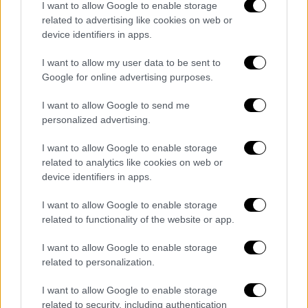
βρέθηκε κανένα στοιχείο για την υπόθεση
I want to allow Google to enable storage
related to advertising like cookies on web or
ότι η μακροχρόνια χρήση της ψηφιακής
device identifiers in apps.
τεχνολογίας, που ορίζεται από τους
ερευνητές
ως η χρήση υπολογιστή,
I want to allow my user data to be sent to
smartphone, διαδικτύου ή συνδυασμού των
Google for online advertising purposes.
τριών
, επιδεινώνει τις γνωστικές
I want to allow Google to send me
ικανότητες. Αντίθετα, η χρήση της
ψηφιακής
personalized advertising.
τεχνολογίας
συσχετίστηκε με μειωμένο
κίνδυνο γνωστικής εξασθένησης στους
I want to allow Google to enable storage
related to analytics like cookies on web or
ενήλικους πληθυσμούς αυτών των μελετών.
device identifiers in apps.
Μάλιστα, βρέθηκαν σχετικά στοιχεία σε
διαχρονικές μελέτες, οι οποίες κατά μέσο
I want to allow Google to enable storage
όρο είχαν περίοδο παρακολούθησης 6,2
related to functionality of the website or app.
ετών. Επιπλέον, οι ερευνητές διαπίστωσαν,
I want to allow Google to enable storage
μέσω της ανάλυσης αυτών των μελετών, ότι
related to personalization.
το συγκεκριμένο αποτέλεσμα δεν μπορούσε
I want to allow Google to enable storage
να εξηγηθεί μεμονωμένα από
related to security, including authentication