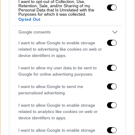
I want to opt-out of Collection, Use,
οπτικοακουστική εγκατάσταση προβάλλεται
Retention, Sale, and/or Sharing of my
Personal Data that Is Unrelated with the
animation για μεγάλες στιγμές που
Purposes for which it was collected.
σημάδεψαν την πόλη ενώ το κοινό μπορεί να
Opted Out
ακούσει μια βιωματική αφήγηση σε μορφή
Google consents
μυθοπλασίας από ένα κορίτσι του 4ου αιώνα
π.Χ. και να δει το παρελθόν να ζωντανεύει
I want to allow Google to enable storage
related to advertising like cookies on web or
με την έκδοση επαυξημένης
device identifiers in apps.
πραγματικότητας (ΑR).
I want to allow my user data to be sent to
«Μπαίνοντας στο εικονικό περιβάλλον
Google for online advertising purposes.
μπορώ να δω πώς ήταν η αρχαία
Όλυνθος
, τα
αρχαία
Στάγειρα
και άλλες σημαντικές
I want to allow Google to send me
personalized advertising.
αποικίες της
Χαλκιδικής
και έχω την
εμπειρία της καθημερινότητας της περιόδου
I want to allow Google to enable storage
που ήταν σε ακμή αυτές οι αποικίες.
related to analytics like cookies on web or
Γνωρίζω τους κατοίκους, τα επαγγέλματα,
device identifiers in apps.
τις λατρευτικές τελετές. Βλέπω ένα κτίσμα,
I want to allow Google to enable storage
έναν φούρνο, τι φοράνε οι άνθρωποι, τα