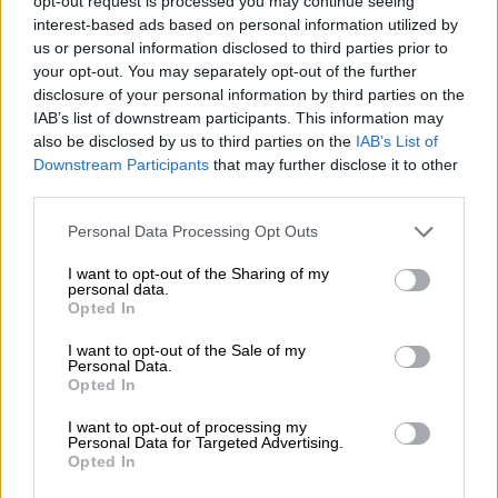
Πετραλώνων ενώ γίνεται καλύτερη ανάδειξη
opt-out request is processed you may continue seeing
interest-based ads based on personal information utilized by
της διαδρομής καθώς υπάρχουν σημεία –
us or personal information disclosed to third parties prior to
σταθμοί πληροφόρησης του κοινού»
your opt-out. You may separately opt-out of the further
προσθέτει η κ. Τσιαρβούλα.
disclosure of your personal information by third parties on the
IAB’s list of downstream participants. This information may
Αναφέρεται, παράλληλα και στις ψηφιακές
also be disclosed by us to third parties on the
IAB’s List of
εφαρμογές που λειτουργούν στην αρχαία
Downstream Participants
that may further disclose it to other
third parties.
Όλυνθο όπου προσφέρονται στον επισκέπτη
οθόνες αφής και επιφάνειες προβολής.
Please note that this website/app uses one or more Google
Personal Data Processing Opt Outs
Μέσω αυτών παρουσιάζονται τα γεγονότα -
services and may gather and store information including but
not limited to your visit or usage behaviour. You may click to
I want to opt-out of the Sharing of my
σταθμοί της ιστορίας του τόπου, γίνεται
personal data.
grant or deny consent to Google and its third-party tags to
εικονική περιήγηση στον αρχαιολογικό χώρο
Opted In
use your data for below specified purposes in below Google
όπου φαίνεται η εξελιξη της πόλης μέσα από
consent section.
I want to opt-out of the Sale of my
κτίρια και τα αντικείμενα των κατοίκων,
Personal Data.
Opted In
προβάλλονται τρισδιάστατα μοντέλα που
μπορεί ο επισκέπτης να αγγίξει αλλά και
I want to opt-out of processing my
Personal Data for Targeted Advertising.
φωτογραφικό υλικό και μαρτυρίες από τους
Opted In
πρώτους ερευνητές στην
Όλυνθο
. Σε