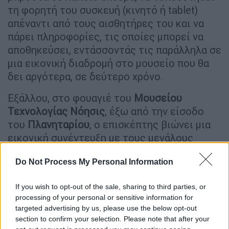
τη φορητή του συσκευή (κινητό ή tablet)
απέναντι από τους αισθητήρες του και να
πάρει πληροφορίες, τις οποίες μπορεί να
αποθηκεύσει, εντάσσοντάς τις παράλληλα σε
μια εικονική διαδρομή στο μουσείο που θα
δει αργότερα, σε δεύτερο χρόνο.
Εξάλλου, στο φουαγιέ του
Μουσείου
Τεχνολογίας Νόησις
, έξω από την είσοδο
του
Πλανηταρίου
, ο επισκέπτης βιώνει μια
εικονική συνέντευξη με τους μεγάλους
επιστήμονες
Νίκολα
Τέσλα
και
Κωνσταντίνο
Do Not Process My Personal Information
Καραθεοδωρή
, οι οποίοι παρουσιάζονται σε
φυσικό μέγεθος και «απαντούν» σε
If you wish to opt-out of the sale, sharing to third parties, or
ερωτήματα σχετικά με τη ζωή και το έργο
processing of your personal or sensitive information for
τους. «Νέες τεχνολογίες έχουν επίσης
targeted advertising by us, please use the below opt-out
χρησιμοποιηθεί και στο Σπήλαιο των
section to confirm your selection. Please note that after your