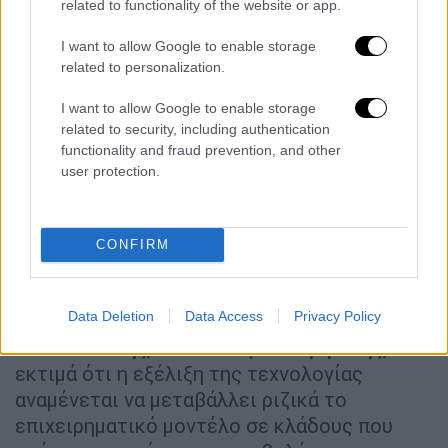
related to functionality of the website or app.
χρώματα της αρχιτεκτονικής, τα κτίσματα,
το φυσικό περιβάλλον της περιόδου, τη
I want to allow Google to enable storage
related to personalization.
μορφολογία του δρόμου. Βλέπω έναν χώρο
όπως ήταν την εποχή εκείνη» σημειώνει
I want to allow Google to enable storage
χαρακτηριστικά.
related to security, including authentication
functionality and fraud prevention, and other
Πώς η τεχνολογία μπορεί να αλλάξει
user protection.
το επιχειρηματικό μοντέλο στη
μουσική βιομηχανία
CONFIRM
Παράλληλα ο αναπληρωτής καθηγητής του
Τμήματος Μηχανικών Χωροταξίας και
Data Deletion
Data Access
Privacy Policy
Ανάπτυξης στο Αριστοτέλειο Πανεπιστήμιο
Θεσσαλονίκης, Αθανάσιος Καλογερέσης,
εκτιμά ότι η εξέλιξη της τεχνολογίας
αναμένεται να μεταβάλλει ριζικά το
επιχειρηματικό μοντέλο σε κλάδους που