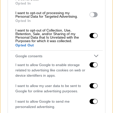
πλαίσιό μας», δήλωσε στους
Opted In
δημοσιογράφους η Ιρένε Λανθάκο, γενική
I want to opt-out of processing my
διευθύντρια της ένωσης, πριν από την
Personal Data for Targeted Advertising.
έναρξη της ακροαματικής συνεδρίασης του
Opted In
δικαστηρίου.
I want to opt-out of Collection, Use,
Retention, Sale, and/or Sharing of my
Personal Data that Is Unrelated with the
«Αυτό που έκανε η Meta είναι να φτιάξει ένα
Purposes for which it was collected.
μαζικό προφίλ της συμπεριφοράς όλων των
Opted Out
χρηστών του διαδικτύου και, με βάση αυτό
Google consents
το μαζικό προφίλ, χωρίς να τους έχει
ενημερώσει γι' αυτό ούτε να έχει πάρει τη
I want to allow Google to enable storage
related to advertising like cookies on web or
συναίνεση των πολιτών, ο όμιλος πούλησε
device identifiers in apps.
διαφήμιση κατά τομείς, αποκομίζοντας έτσι
ένα τεράστιο κέρδος από μια παράνομη, από
I want to allow my user data to be sent to
κανονιστικής απόψεως, πράξη», επέμεινε.
Google for online advertising purposes.
Η
AMI
κατηγορεί τη
Meta
ότι στο διάστημα
I want to allow Google to send me
personalized advertising.
από το Μάιο 2018 ως τον Ιούλιο 2023