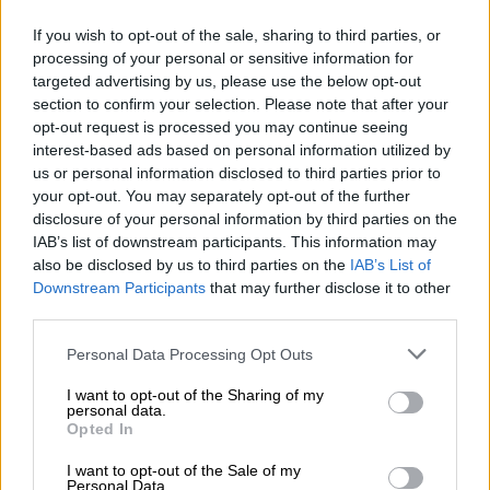
είναι το τελευταίο μου γράμμα» λέει
If you wish to opt-out of the sale, sharing to third parties, or
ακτιβιστής
processing of your personal or sensitive information for
targeted advertising by us, please use the below opt-out
section to confirm your selection. Please note that after your
Κόσμος
|
01.10.2025 15:29
opt-out request is processed you may continue seeing
Η τουρκική προεδρία διαψεύδει τα
interest-based ads based on personal information utilized by
περί άγνοιας Ερντογάν για το ΚΑΑΝ
us or personal information disclosed to third parties prior to
your opt-out. You may separately opt-out of the further
disclosure of your personal information by third parties on the
IAB’s list of downstream participants. This information may
also be disclosed by us to third parties on the
IAB’s List of
«Δε σέβεστε το νομοθετικό μας
Downstream Participants
that may further disclose it to other
πλαίσιο»
third parties.
Please note that this website/app uses one or more Google
«
Αυτό που διακυβεύεται εδώ είναι η
Personal Data Processing Opt Outs
services and may gather and store information including but
επιβίωση των μέσων ενημέρωσης
που
not limited to your visit or usage behaviour. You may click to
I want to opt-out of the Sharing of my
απειλούνται από την αρπακτική
personal data.
grant or deny consent to Google and its third-party tags to
Opted In
συμπεριφορά μιας πλατφόρμας όπως η Meta,
use your data for below specified purposes in below Google
consent section.
η οποία δρα χωρίς να σέβεται το νομοθετικό
I want to opt-out of the Sale of my
Personal Data.