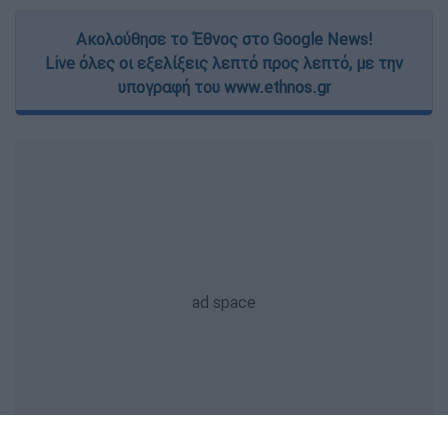
Ακολούθησε το Έθνος στο Google News!
Live όλες οι εξελίξεις λεπτό προς λεπτό, με την
υπογραφή του www.ethnos.gr