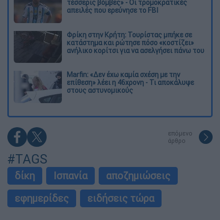
τέσσερις βόμβες» - Οι τρομοκρατικές
απειλές που ερεύνησε το FBI
Φρίκη στην Κρήτη: Τουρίστας μπήκε σε
κατάστημα και ρώτησε πόσο «κοστίζει»
ανήλικο κορίτσι για να ασελγήσει πάνω του
Marfin: «Δεν έχω καμία σχέση με την
επίθεση» λέει η 46χρονη - Τι αποκάλυψε
στους αστυνομικούς
επόμενο
άρθρο
#TAGS
δίκη
Ισπανία
αποζημιώσεις
εφημερίδες
ειδήσεις τώρα