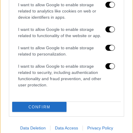
παραβίασε τον ευρωπαϊκό κανονισμό για την
I want to allow Google to enable storage
προστασία των δεδομένων
related to analytics like cookies on web or
χρησιμοποιώντας τα δεδομένα των χρηστών
device identifiers in apps.
του Ίντερνετ χωρίς τη συγκατάθεσή τους για
I want to allow Google to enable storage
να δημιουργήσει εξατομικευμένα
related to functionality of the website or app.
διαφημιστικά προφίλ.
I want to allow Google to enable storage
Η αντίδραση της Meta
related to personalization.
«Πρόκειται για ένα αβάσιμο αίτημα που (...)
I want to allow Google to enable storage
related to security, including authentication
δε βασίζεται σε καμιά απόδειξη αναφορικά
functionality and fraud prevention, and other
με την υποτιθέμενη ζημιά, ενώ παράλληλα
user protection.
αγνοεί εσκεμμένα την εξέλιξη της
διαφημιστικής βιομηχανίας στη διάρκεια
των τελευταίων ετών»,
αντέδρασε από την
CONFIRM
πλευρά της η Meta σε μήνυμά της που
διαβιβάσθηκε στο Γαλλικό Πρακτορείο
.
Data Deletion
Data Access
Privacy Policy