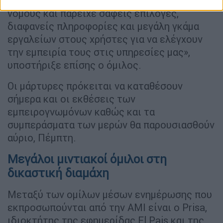
«Η Meta σέβεται όλους τους ισχύοντες
νόμους και παρείχε σαφείς επιλογές,
διαφανείς πληροφορίες και μεγάλη γκάμα
εργαλείων στους χρήστες για να ελέγχουν
την εμπειρία τους στις υπηρεσίες μας»,
υποστήριξε επίσης ο όμιλος.
Οι μάρτυρες πρόκειται να καταθέσουν
σήμερα και οι εκθέσεις των
εμπειρογνωμόνων καθώς και τα
συμπεράσματα των μερών θα παρουσιασθούν
αύριο, Πέμπτη.
Μεγάλοι μιντιακοί όμιλοι στη
δικαστική διαμάχη
Μεταξύ των ομίλων μέσων ενημέρωσης που
εκπροσωπούνται από την AMI είναι ο Prisa,
ιδιοκτήτης της εφημερίδας El Pais και της