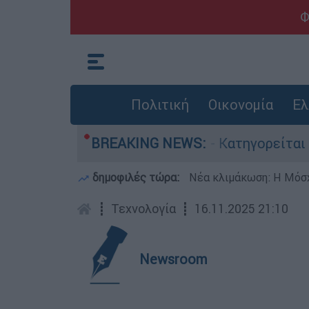
Φ
Πολιτική
Οικονομία
Ελ
τονίες στην Ελλάδα - Κατηγορείται και για την
BREAKING NEWS:
δημοφιλές τώρα:
Νέα κλιμάκωση: Η Μόσχ
┋
Τεχνολογία
┋
16.11.2025 21:10
Newsroom