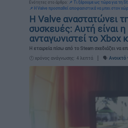
Ενότητες στο άρθρο:
📌 Τι ξέρουμε ως τώρα για τη 
📌 Η Valve προσπαθεί αποφασιστικά να μπει στον χώ
Η Valve αναστατώνει τη
συσκευές: Αυτή είναι η
ανταγωνιστεί το Xbox κ
Η εταιρεία πίσω από το Steam σχεδιάζει να ε
🕛 χρόνος ανάγνωσης: 4 λεπτά ┋ 🗣️
Ανοικτό 