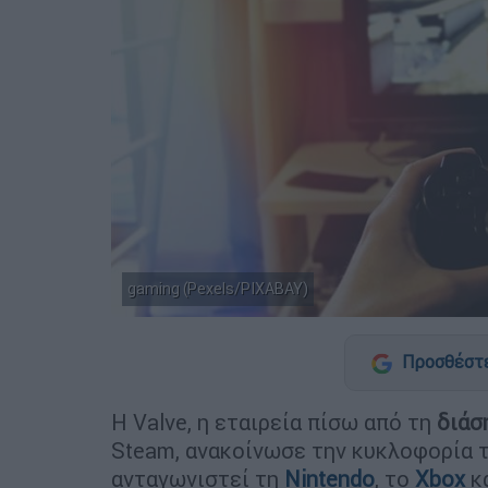
gaming (Pexels/PIXABAY)
Προσθέστε
Η Valve, η εταιρεία πίσω από τη
διάσ
Steam, ανακοίνωσε την κυκλοφορία 
ανταγωνιστεί τη
Nintendo
, το
Xbox
κ