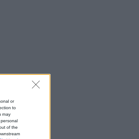
sonal or
ection to
ou may
 personal
out of the
 downstream