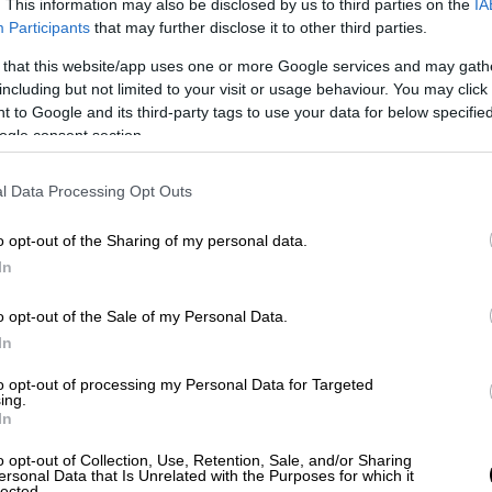
 η οποία
απέτυχε να εισχωρήσει
σε μια
. This information may also be disclosed by us to third parties on the
IA
ις μεγάλους γίγαντες του gaming.
Participants
that may further disclose it to other third parties.
 that this website/app uses one or more Google services and may gath
ότε, ξεκινούσαν από τα
499 δολάρια
, η
including but not limited to your visit or usage behaviour. You may click 
αναμένεται να κοστίζει
σημαντικά
 to Google and its third-party tags to use your data for below specifi
ogle consent section.
 Steam Machine
l Data Processing Opt Outs
achine θα κυκλοφορήσει στις
αρχές του
o opt-out of the Sharing of my personal data.
ί ακόμα η τιμή της. Η Valve ανέφερε ότι
In
αι η
ακριβής ημερομηνία
κυκλοφορίας, θα
o opt-out of the Sale of my Personal Data.
In
am το 2003, η πλατφόρμα έχει εξελιχθεί
to opt-out of processing my Personal Data for Targeted
χνιδιών
για υπολογιστή στον κόσμο.
ing.
 θα μπορέσει να φτάσει την
επιτυχία
του
In
συσκευές κυκλοφορήσουν την επόμενη
o opt-out of Collection, Use, Retention, Sale, and/or Sharing
ersonal Data that Is Unrelated with the Purposes for which it
lected.