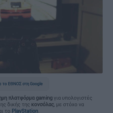
 το ΕΘΝΟΣ στη Google
ημη πλατφόρμα gaming
για υπολογιστές
της δικής της
κονσόλας
, με στόχο να
αι το
PlayStation
.