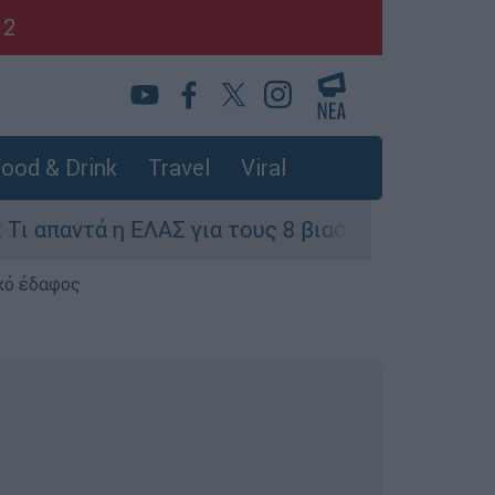
12
ood & Drink
Travel
Viral
η ΕΛΑΣ για τους 8 βιασμούς τουριστριών - «Μόνο
κό έδαφος