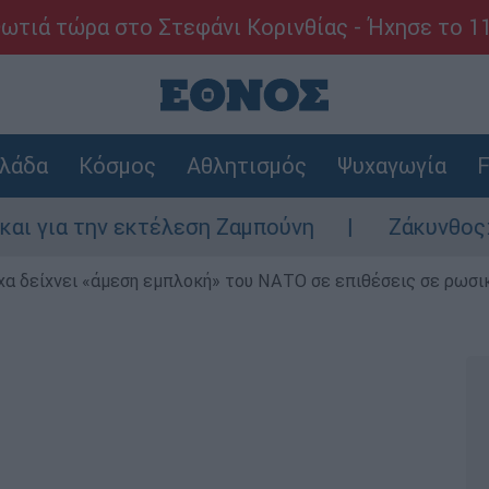
ωτιά τώρα στο Στεφάνι Κορινθίας - Ήχησε το 1
λάδα
Κόσμος
Αθλητισμός
Ψυχαγωγία
F
 εκτέλεση Ζαμπούνη
Ζάκυνθος: Τι απαντά 
α δείχνει «άμεση εμπλοκή» του ΝΑΤΟ σε επιθέσεις σε ρωσι