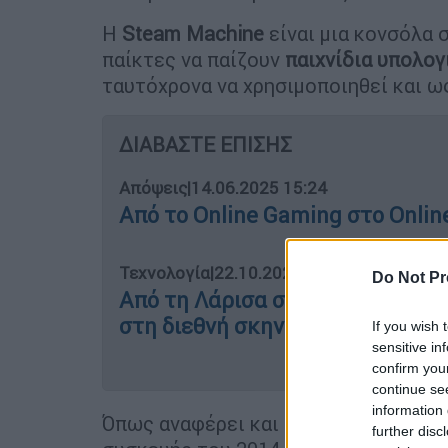
Η
Steam Machine
είναι μια κονσόλα 
παίκτες να παίζουν
παιχνίδια υπολογ
ταυτόχρονα να χρησιμοποιηθεί και 
ΔΙΑΒΑΣΤΕ ΕΠΙΣΗΣ
Απόψεις
|
14.06.2025 15:24
Από το Online Gaming στο Onlin
Τεχνολογία
|
22.10.2025 10:47
Do Not Pr
Από τη Λάρισα στη Silicon Valle
στη διεθνή σκηνή του gaming
If you wish 
sensitive in
confirm you
continue se
information 
Όπως αναφέρει και το
BBC
, πρόκειτ
further disc