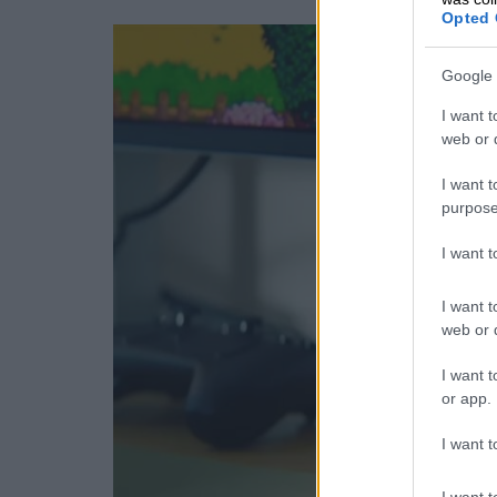
Opted 
Google 
I want t
web or d
I want t
purpose
I want 
I want t
web or d
I want t
or app.
I want t
I want t