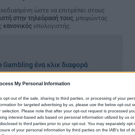
σχεδιασμένη ώστε να επιτρέπει στους
ιστή στην τηλεόρασή τους
, μπορώντας
ως
κανονικός
υπολογιστής.
e Gambling ένα κλικ διαφορά
ocess My Personal Information
y: Ελληνικές ομάδες διεκδικούν θέση
to opt-out of the sale, sharing to third parties, or processing of your per
formation for targeted advertising by us, please use the below opt-out s
r selection. Please note that after your opt-out request is processed y
eing interest-based ads based on personal information utilized by us or
disclosed to third parties prior to your opt-out. You may separately opt-
αι κατά κάποιον τρόπο για τον
διάδοχο
της
losure of your personal information by third parties on the IAB’s list of