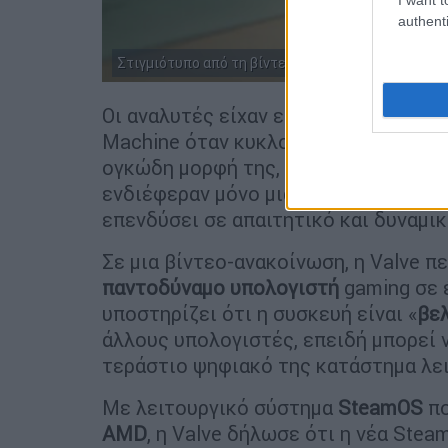
authenti
Στιγμιότυπο από τη βίντεο-παρουσίαση της Valve 
Οι αναλυτές είχαν εκφράσει
αμφιβολί
Machine όταν κυκλοφόρησε για πρώτη
ογκώδη μορφή της, λέγοντας ότι η τι
ενδιέφεραν μόνο μια
συγκεκριμένη μ
επενδύσει σε απαιτητικό και δυναμι
Σε μια βίντεο-ανακοίνωση, η Valve π
παντοδύναμο υπολογιστή
gaming σε 
υποστηρίζει ότι η συσκευή είναι «
βε
άλλους υπολογιστές, επειδή μπορεί 
τεράστιο ψηφιακό της κατάστημα λει
Με λειτουργικό σύστημα
SteamOS
πο
AMD
, η Valve δήλωσε ότι η νέα Ste