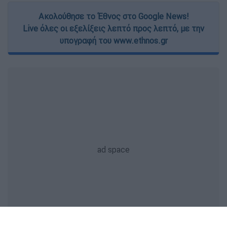
Ακολούθησε το Έθνος στο Google News!
Live όλες οι εξελίξεις λεπτό προς λεπτό, με την
υπογραφή του www.ethnos.gr