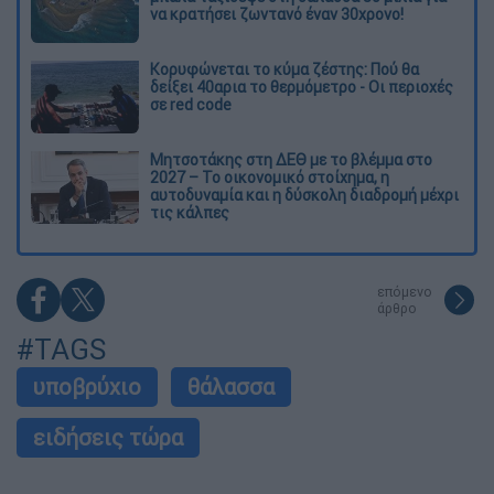
να κρατήσει ζωντανό έναν 30χρονο!
Κορυφώνεται το κύμα ζέστης: Πού θα
δείξει 40αρια το θερμόμετρο - Οι περιοχές
σε red code
Μητσοτάκης στη ΔΕΘ με το βλέμμα στο
2027 – Το οικονομικό στοίχημα, η
αυτοδυναμία και η δύσκολη διαδρομή μέχρι
τις κάλπες
επόμενο
άρθρο
#TAGS
υποβρύχιο
θάλασσα
ειδήσεις τώρα