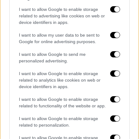
I want to allow Google to enable storage
related to advertising like cookies on web or
device identifiers in apps.
I want to allow my user data to be sent to
Google for online advertising purposes.
Υποβρύχιο supercar
I want to allow Google to send me
Οι μηχανικοί αξιολόγησαν τις επιδόσεις, τα
personalized advertising.
συστήματα ασφαλείας και τον χειρισμό και
επικύρωσαν τα συστήματα πρόωσης, τα
I want to allow Google to enable storage
related to analytics like cookies on web or
χειριστήρια τύπου αεροναυτικής και τα
device identifiers in apps.
ενσωματωμένα χαρακτηριστικά ασφαλείας
πριν το χαρακτηρίσουν έτοιμο για χρήση.
I want to allow Google to enable storage
related to functionality of the website or app.
Σε αυτά περιλαμβάνονται ένα
σύστημα σόναρ
I want to allow Google to enable storage
που σαρώνει συνεχώς τον βυθό και
related to personalization.
προσαρμόζει αυτόματα την πορεία του
σκάφους, καθώς και εφεδρικά συστήματα
I want to allow Google to enable storage