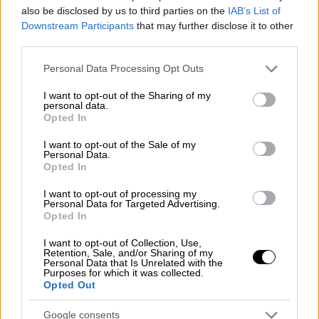
also be disclosed by us to third parties on the
IAB’s List of
Downstream Participants
that may further disclose it to other
Και ταχύτητα και εξερεύνηση
third parties.
Με το επιχειρησιακό βάθος των 300 μέτρων
Please note that this website/app uses one or more Google
Personal Data Processing Opt Outs
και εμβέλεια έως δέκα ναυτικά μίλια, έχει
services and may gather and store information including but
not limited to your visit or usage behaviour. You may click to
I want to opt-out of the Sharing of my
σχεδιαστεί ώστε να συνδυάζει ταχύτητα με
personal data.
grant or deny consent to Google and its third-party tags to
δυνατότητα εκτεταμένης εξερεύνησης.
Opted In
use your data for below specified purposes in below Google
consent section.
I want to opt-out of the Sale of my
Ο κατασκευαστής U-Boat Worx, υπέβαλε το
Personal Data.
σκάφος σε εντατικές δοκιμές στα ανοικτά
Opted In
του Κουρασάο, ενός νησιού βόρεια της
I want to opt-out of processing my
Βενεζουέλας.
Personal Data for Targeted Advertising.
Opted In
I want to opt-out of Collection, Use,
Retention, Sale, and/or Sharing of my
Personal Data that Is Unrelated with the
Purposes for which it was collected.
Opted Out
Google consents