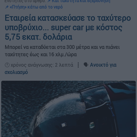
Ενότητες στο άρθρο:
📌 Και ταχύτητα και εξερεύνηση
📌 «Πτήση» κάτω από το νερό
Εταιρεία κατασκεύασε το ταχύτερο
υποβρύχιο... super car με κόστος
5,75 εκατ. δολάρια
Μπορεί να καταδύεται στα 300 μέτρα και να πιάνει
ταχύτητες έως και 16 χλμ./ώρα
🕛 χρόνος ανάγνωσης: 2 λεπτά ┋ 🗣️
Ανοικτό για
σχολιασμό