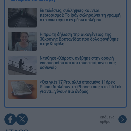
Εκτελέσεις, συλλήψεις και νέοι
περιορισμοί: Το Ιράν σκληραίνει τη γραμμή
στο εσωτερικό εν μέσω πολέμου
Η πρώτη δήλωση της οικογένειας της
38χρονης Βρετανίδας που δολοφονήθηκε
στην Κυψέλη
Ντύθηκε «Χάρος», ανέβηκε στην οροφή
νοσοκομείου και κοιτούσε επίμονα τους
ασθενείς
«Όχι γκέι 17 Pro, αλλά σπασμένο 11άρι»:
Ρώσοι διαλύουν τα iPhone τους στο TikTok
για να... γίνουν πιο άνδρες
επόμενο
άρθρο