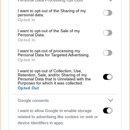
Stanford University και University of
services and may gather and store information including but
not limited to your visit or usage behaviour. You may click to
I want to opt-out of the Sharing of my
California, Berkeley έδειξε ότι οι
personal data.
grant or deny consent to Google and its third-party tags to
προειδοποιήσεις στα
chatbots
για θέματα
Opted In
use your data for below specified purposes in below Google
υγείας μειώθηκαν δραστικά, από 26,3% το
consent section.
I want to opt-out of the Sale of my
2022 σε μόλις 0,97% το 2025.
Personal Data.
Opted In
Τα
chatbots
είναι επίσης επιρρεπή σε
λάθη
,
I want to opt-out of processing my
δηλαδή στην παραγωγή ανακριβών
Personal Data for Targeted Advertising.
Opted In
πληροφοριών. Χαρακτηριστική είναι
περίπτωση 60χρονου στις
ΗΠΑ
, ο οποίος,
I want to opt-out of Collection, Use,
Retention, Sale, and/or Sharing of my
μετά από συμβουλή του
ChatGPT
,
Personal Data that Is Unrelated with the
Purposes for which it was collected.
αντικατέστησε το αλάτι με βρωμιούχο
Opted Out
νάτριο, καταλήγοντας σε ψυχιατρική
περίθαλψη λόγω παρενεργειών.
Google consents
I want to allow Google to enable storage
Παράλληλα, εγείρονται σοβαρά ζητήματα
related to advertising like cookies on web or
προστασίας προσωπικών δεδομένων. Οι
device identifiers in apps.
χρήστες συχνά δεν γνωρίζουν πώς