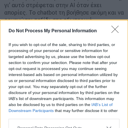
γι’ αυτό στρέφεται στην AI όταν έχει
απορίες. Το chatbot τη βοήθησε ακόμη και να
οργανώσει ταξίδι στο εξωτερικό,
υποδεικνύοντάς της ότι χρειάζεται ιατρική
Do Not Process My Personal Information
βεβαίωση για να ταξιδέψει με τα φάρμακά
της.
If you wish to opt-out of the sale, sharing to third parties, or
processing of your personal or sensitive information for
Παρά την ευκολία και τη
φιλική προσέγγιση
,
targeted advertising by us, please use the below opt-out
οι ειδικοί προειδοποιούν ότι τα συστήματα
section to confirm your selection. Please note that after your
αυτά δεν έχουν σχεδιαστεί για να παρέχουν
opt-out request is processed you may continue seeing
interest-based ads based on personal information utilized by
ιατρική διάγνωση ή θεραπεία. Οι ίδιες οι
us or personal information disclosed to third parties prior to
οδηγίες του
ChatGPT
τονίζουν στον
your opt-out. You may separately opt-out of the further
Independent
ότι
«δεν προορίζεται για χρήση
disclosure of your personal information by third parties on the
στη διάγνωση ή
θεραπεία
οποιασδήποτε
IAB’s list of downstream participants. This information may
also be disclosed by us to third parties on the
IAB’s List of
πάθησης».
Downstream Participants
that may further disclose it to other
third parties.
Ωστόσο, στην πράξη, οι χρήστες συχνά το
ξεχνούν. Μελέτη των πανεπιστημίων
Please note that this website/app uses one or more Google
Personal Data Processing Opt Outs