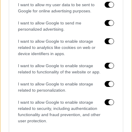
αποθηκεύονται ή χρησιμοποιούνται οι
I want to allow my user data to be sent to
Google for online advertising purposes.
πληροφορίες υγείας που μοιράζονται.
I want to allow Google to send me
Η
OpenAI
παρουσιάζει το chatbot ως
personalized advertising.
«σύμμαχο» που βοηθά τους ασθενείς να
κατανοούν το σύστημα υγείας, ιδιαίτερα
I want to allow Google to enable storage
στις ΗΠΑ. Μάλιστα, παρουσίασε τη
related to analytics like cookies on web or
device identifiers in apps.
λειτουργία
ChatGPT
Health,
η οποία
επιτρέπει σύνδεση με ιατρικά δεδομένα από
I want to allow Google to enable storage
εφαρμογές όπως το Apple Health και το
related to functionality of the website or app.
MyFitnessPal.
Η υπηρεσία, ωστόσο, δεν είναι
I want to allow Google to enable storage
διαθέσιμη στην Ευρώπη λόγω αυστηρότερων
related to personalization.
κανόνων απορρήτου.
I want to allow Google to enable storage
Μελέτη στο
Nature Medicine
έδειξε ότι το
related to security, including authentication
σύστημα αποδίδει καλά σε «ξεκάθαρες»
functionality and fraud prevention, and other
περιπτώσεις, αλλά αποτυγχάνει σε πιο
user protection.
σύνθετες.
Σε 51,6% των περιπτώσεων που