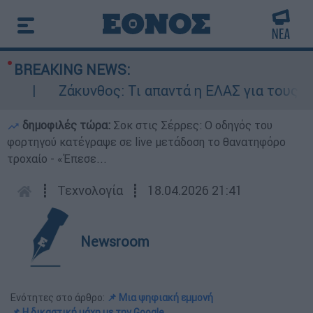
BREAKING NEWS:
Ζάκυνθος: Τι απαντά η ΕΛΑΣ για τους 8 βια
δημοφιλές τώρα:
Σοκ στις Σέρρες: Ο οδηγός του
φορτηγού κατέγραψε σε live μετάδοση το θανατηφόρο
τροχαίο - «Έπεσε...
┋
Τεχνολογία
┋
18.04.2026 21:41
Newsroom
Ενότητες στο άρθρο:
📌 Μια ψηφιακή εμμονή
📌 Η δικαστική μάχη με την Google