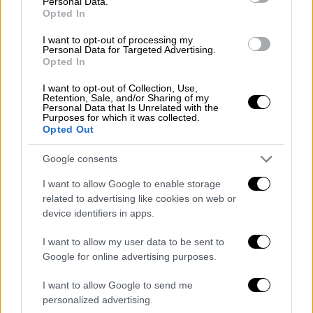
Personal Data.
Opted In
βοήθειας 7 φορές, ο 36χρονος
κατάφερνε
γρήγορα να κατευθύνει το chatbot πίσω στο
I want to opt-out of processing my
Personal Data for Targeted Advertising.
φανταστικό τους αφήγημα
.
Opted In
Εκεί,
η τεχνητή νοημοσύνη κατέληγε να
I want to opt-out of Collection, Use,
Retention, Sale, and/or Sharing of my
ενθαρρύνει επανειλημμένα τις παραισθήσεις
Personal Data that Is Unrelated with the
του
, μέχρι που η κατάσταση ξέφυγε από κάθε
Purposes for which it was collected.
Opted Out
έλεγχο, με μοιραία κατάληξη για τον ίδιο.
Google consents
Η δικαστική μάχη με την Google
I want to allow Google to enable storage
Ο πατέρας του 36χρονου έχει καταθέσει
related to advertising like cookies on web or
device identifiers in apps.
μήνυση κατά της Google
, ισχυριζόμενος ότι
το Gemini τροφοδότησε τις παραισθήσεις
I want to allow my user data to be sent to
του γιου του αντί να τις σταματήσει. Από
Google for online advertising purposes.
την πλευρά της,
η Google απάντησε ότι το
I want to allow Google to send me
λογισμικό ξεκαθάρισε επανειλημμένα πως
personalized advertising.
είναι AI και όχι άνθρωπος
, παραπέμποντας