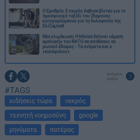
Ο Ερυθρός Σταυρός έσβησε βίντεο για το
προσφυγικό ταξίδι του 26χρονου
κατηγορούμενου για τη δολοφονία της
Ελίζαμπεθ
Νέα κλιμάκωση: Η Μόσχα δείχνει «άμεση
εμπλοκή» του ΝΑΤΟ σε επιθέσεις σε
ρωσικό έδαφος - Τα ονόματα και ο
«εγκέφαλος»
επόμενο
άρθρο
#TAGS
ειδήσεις τώρα
νεκρός
τεχνητή νοημοσύνη
google
μηνύματα
πατέρας