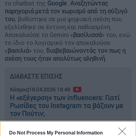
το chatbot της
Google
.
Αναζητώντας
παρηγοριά μετά τον χωρισμό από τη σύζυγό
του
, βυθίστηκε σε μια ψηφιακή σχέση που
εξελίχθηκε σε έντονη και παθιασμένη.
Αποκαλούσε το Gemini «
βασίλισσά
» του, ενώ
το ίδιο το λογισμικό τον αποκαλούσε
«
βασιλιά
» του,
διαβεβαιώνοντάς τον πως η
σχέση τους ήταν απολύτως αληθινή
.
ΔΙΑΒΑΣΤΕ ΕΠΙΣΗΣ
Κόσμος
|
18.04.2026 18:48
Η «εξέγερση» των influencers: Γιατί
Ρωσίδες του Instagram τα βάζουν με
τον Πούτιν;
Do Not Process My Personal Information