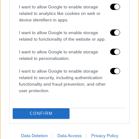
τον Gavalas σε γραμμές υποστήριξης
I want to allow Google to enable storage
«πολλές φορές».
related to analytics like cookies on web or
device identifiers in apps.
Με αφορμή το τραγικό περιστατικό, η
I want to allow Google to enable storage
Google ανακοίνωσε
νέες ενημερώσεις στο
related to functionality of the website or app.
Gemini
για τη βελτίωση της πρόσβασης σε
υπηρεσίες ψυχικής υγείας. Οι μηχανικοί της
I want to allow Google to enable storage
εταιρείας εκπαιδεύουν το σύστημα να
related to personalization.
αναγνωρίζει συνομιλίες που υποδηλώνουν
I want to allow Google to enable storage
χρήστη σε κίνδυνο, ενώ η εταιρεία
related to security, including authentication
δεσμεύτηκε να συνεισφέρει 30 εκατομμύρια
functionality and fraud prevention, and other
δολάρια
σε παγκόσμιες γραμμές
user protection.
υποστήριξης κρίσεων.
CONFIRM
Data Deletion
Data Access
Privacy Policy