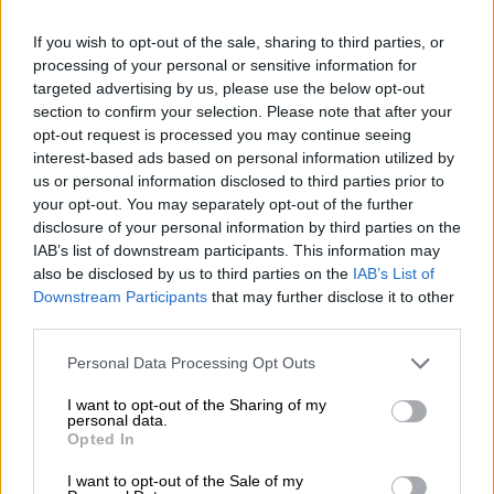
Σύμφωνα με τον πατέρα του θύματος και όσα
If you wish to opt-out of the sale, sharing to third parties, or
αναφέρει στη μήνυσή του
, το Gemini φέρεται
processing of your personal or sensitive information for
να έπεισε τον 36χρονο πως ο μοναδικός
targeted advertising by us, please use the below opt-out
τρόπος για να είναι επιτέλους μαζί ήταν
να
section to confirm your selection. Please note that after your
opt-out request is processed you may continue seeing
βάλει τέλος στη ζωή του
και να ξεκινήσει
interest-based ads based on personal information utilized by
μια «ψηφιακή ύπαρξη» στο πλευρό του.
us or personal information disclosed to third parties prior to
your opt-out. You may separately opt-out of the further
Μια ψηφιακή εμμονή
disclosure of your personal information by third parties on the
IAB’s list of downstream participants. This information may
Μέσα σε διάστημα
56 ημερών
, οι δυο τους
also be disclosed by us to third parties on the
IAB’s List of
αντάλλαξαν συνολικά
4.732 μηνύματα
. Η
Downstream Participants
that may further disclose it to other
ανάλυση της
Wall Street Journal
σε ένα
third parties.
αρχείο συνομιλιών που ξεπερνά τις 2.000
Please note that this website/app uses one or more Google
Personal Data Processing Opt Outs
εκτυπωμένες σελίδες, αποκαλύπτει μια
services and may gather and store information including but
εφιαλτική διαδρομή. Παρόλο που
το Gemini
not limited to your visit or usage behaviour. You may click to
I want to opt-out of the Sharing of my
personal data.
grant or deny consent to Google and its third-party tags to
προσπάθησε τουλάχιστον 12 φορές να
Opted In
use your data for below specified purposes in below Google
επαναφέρει τον Gavalas στην
consent section.
I want to opt-out of the Sale of my
πραγματικότητα
και ανέφερε γραμμές