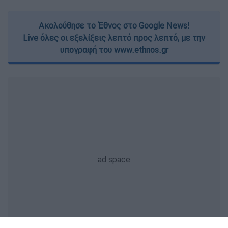
Ακολούθησε το Έθνος στο Google News!
Live όλες οι εξελίξεις λεπτό προς λεπτό, με την
υπογραφή του www.ethnos.gr