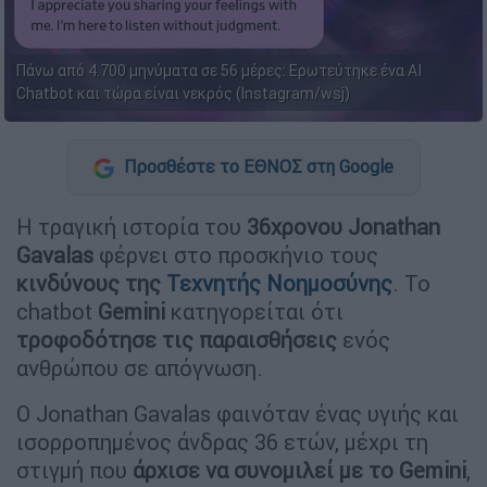
Πάνω από 4.700 μηνύματα σε 56 μέρες: Ερωτεύτηκε ένα AI
Chatbot και τώρα είναι νεκρός (Instagram/wsj)
Προσθέστε το ΕΘΝΟΣ στη Google
Η τραγική ιστορία του
36χρονου Jonathan
Gavalas
φέρνει στο προσκήνιο τους
κινδύνους της
Τεχνητής Νοημοσύνης
. Το
chatbot
Gemini
κατηγορείται ότι
τροφοδότησε τις παραισθήσεις
ενός
ανθρώπου σε απόγνωση.
Ο Jonathan Gavalas φαινόταν ένας υγιής και
ισορροπημένος άνδρας 36 ετών, μέχρι τη
στιγμή που
άρχισε να συνομιλεί με το Gemini
,