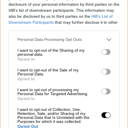
Οι συμμετέχοντες, όλοι ενεργοί στις
disclosure of your personal information by third parties on the
IAB’s list of downstream participants. This information may
εφαρμογές για τουλάχιστον 15 λεπτά την
also be disclosed by us to third parties on the
IAB’s List of
ημέρα, χωρίστηκαν σε δύο ομάδες.
Downstream Participants
that may further disclose it to other
third parties.
Περίπου
το 27% πληρώθηκε για να
Please note that this website/app uses one or more Google
Personal Data Processing Opt Outs
απενεργοποιήσει τους λογαριασμούς του για
services and may gather and store information including but
έξι εβδομάδες
, ενώ οι υπόλοιποι
not limited to your visit or usage behaviour. You may click to
I want to opt-out of the Sharing of my
personal data.
grant or deny consent to Google and its third-party tags to
αποτέλεσαν ομάδα ελέγχου και
Opted In
use your data for below specified purposes in below Google
αποσυνδέθηκαν μόνο για μία εβδομάδα.
consent section.
I want to opt-out of the Sale of my
Personal Data.
Τα εντυπωσιακά αποτελέσματα
Opted In
Τα αποτελέσματα
έδειξαν σαφή βελτίωση
I want to opt-out of processing my
Personal Data for Targeted Advertising.
για τους χρήστες του Facebook που έμειναν
Opted In
εκτός πλατφόρμας για μεγαλύτερο χρονικό
I want to opt-out of Collection, Use,
διάστημα.
Retention, Sale, and/or Sharing of my
Personal Data that Is Unrelated with the
Purposes for which it was collected.
Η συναισθηματική τους ευεξία ενισχύθηκε
Opted Out