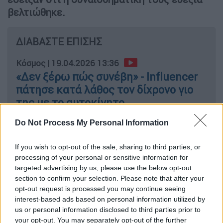
βελτιώθηκε.
ΔΙΑΒΑΣΤΕ ΕΠΙΣΗΣ
Κόσμος
|
19.04.2026 13:36
«Δεν ξέρω πώς συνέβη» - Influencer
πάτησε κατά λάθος τον δίχρονο γιο
της με το αυτοκίνητο
Do Not Process My Personal Information
Κόσμος
|
19.04.2026 14:27
Νέα επιχείρηση διάσωσης της
If you wish to opt-out of the sale, sharing to third parties, or
φάλαινας «Τίμι» που παραμένει
processing of your personal or sensitive information for
targeted advertising by us, please use the below opt-out
εγκλωβισμένη σε παραλία της
section to confirm your selection. Please note that after your
Βαλτικής
opt-out request is processed you may continue seeing
interest-based ads based on personal information utilized by
us or personal information disclosed to third parties prior to
your opt-out. You may separately opt-out of the further