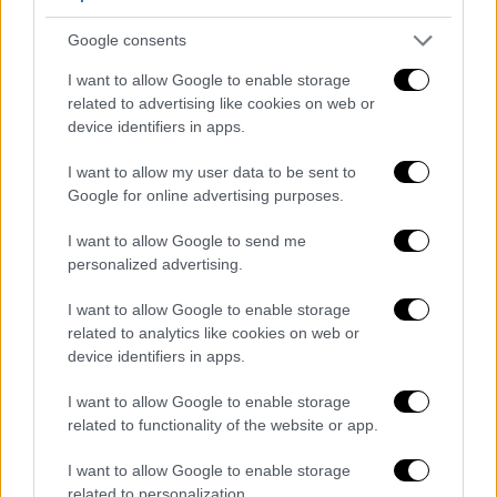
σημαντικά σε σύγκριση με την ομάδα
ελέγχου, ενώ
οι χρήστες του Instagram
Google consents
κατέγραψαν επίσης άνοδο, αλλά μικρότερη.
I want to allow Google to enable storage
related to advertising like cookies on web or
Η συναισθηματική τους κατάσταση
device identifiers in apps.
παρουσίασε πολύ οριακή βελτίωση,
η οποία
όμως δεν επιβεβαιώθηκε με αυστηρότερους
I want to allow my user data to be sent to
Google for online advertising purposes.
στατιστικούς ελέγχους.
I want to allow Google to send me
Παράλληλα, τα μεγαλύτερα οφέλη από το
personalized advertising.
Facebook
καταγράφηκαν σε χρήστες άνω
των 35 ετών, σε αναποφάσιστους
I want to allow Google to enable storage
ψηφοφόρους και σε άτομα χωρίς
related to analytics like cookies on web or
device identifiers in apps.
πανεπιστημιακό πτυχίο.
Από την άλλη, στην
περίπτωση του Instagram,
οι πιο έντονες
I want to allow Google to enable storage
βελτιώσεις εντοπίστηκαν σε γυναίκες
related to functionality of the website or app.
ηλικίας 18 έως 24 ετών.
I want to allow Google to enable storage
related to personalization.