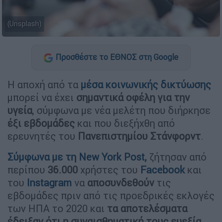
(Unsplash)
Προσθέστε το ΕΘΝΟΣ στη Google
Η αποχή από τα
μέσα κοινωνικής δικτύωσης
μπορεί να έχει
σημαντικά οφέλη για την
υγεία
, σύμφωνα με νέα μελέτη που διήρκησε
έξι εβδομάδες
και που διεξήχθη από
ερευνητές του
Πανεπιστημίου Στάνφορντ
.
Σύμφωνα με τη New York Post,
ζήτησαν από
περίπου
36.000
χρήστες του
Facebook
και
του
Instagram
να
αποσυνδεθούν
τις
εβδομάδες πριν από τις προεδρικές εκλογές
των ΗΠΑ το 2020 και
τα αποτελέσματα
έδειξαν ότι η συναισθηματική τους ευεξία