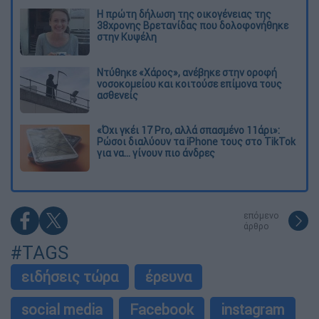
Η πρώτη δήλωση της οικογένειας της
38χρονης Βρετανίδας που δολοφονήθηκε
στην Κυψέλη
Ντύθηκε «Χάρος», ανέβηκε στην οροφή
νοσοκομείου και κοιτούσε επίμονα τους
ασθενείς
«Όχι γκέι 17 Pro, αλλά σπασμένο 11άρι»:
Ρώσοι διαλύουν τα iPhone τους στο TikTok
για να... γίνουν πιο άνδρες
επόμενο
άρθρο
#TAGS
ειδήσεις τώρα
έρευνα
social media
Facebook
instagram