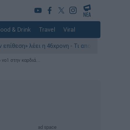
ood & Drink
Travel
Viral
η» λέει η 46χρονη - Τι αποκάλυψε στους αστυνομ
 νο1 στην καρδιά...