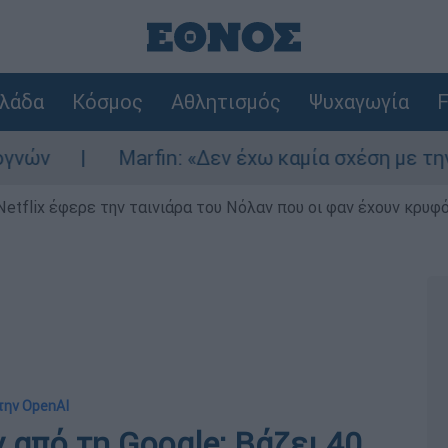
λάδα
Κόσμος
Αθλητισμός
Ψυχαγωγία
F
Marfin: «Δεν έχω καμία σχέση με την επίθεσ
Netflix έφερε την ταινιάρα του Νόλαν που οι φαν έχουν κρυφό
την OpenAI
 από τη Google: Βάζει 40