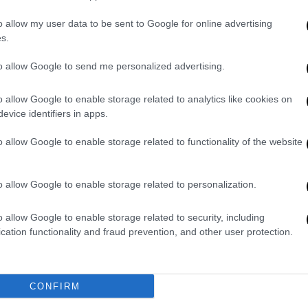
ίου, η Anthropic ανακοίνωσε ότι
επιχείρηση από τις πιο κολοσσιαίες στην
o allow my user data to be sent to Google for online advertising
ν.
s.
ίσημα να συνεισφέρει επιπλέον 5 δισεκ.
to allow Google to send me personalized advertising.
ροηγουμένως σε τρεις γύρους
ισεκ. δολαρίων. Ο όμιλος από το Σιάτλ
o allow Google to enable storage related to analytics like cookies on
evice identifiers in apps.
μα, επιπλέον μετοχές αξίας 20 δισεκ.
o allow Google to enable storage related to functionality of the website
ε την OpenAI
o allow Google to enable storage related to personalization.
ή της στον τομέα του cloud computing,
ιστορικοί εταίροι της Anthropic,
η εταιρεία
o allow Google to enable storage related to security, including
χειρηματικές σχέσεις της και συνάπτει
cation functionality and fraud prevention, and other user protection.
τέλη Οκτωβρίου, συμφώνησε με τη Google
ξίας αρκετών δεκάδων δισεκατομμυρίων
CONFIRM