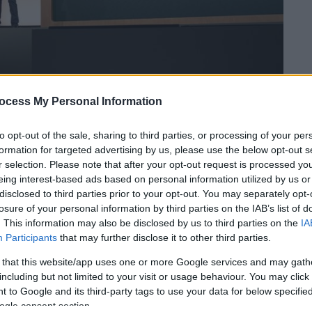
ocess My Personal Information
to opt-out of the sale, sharing to third parties, or processing of your per
formation for targeted advertising by us, please use the below opt-out s
 το ΕΘΝΟΣ στη Google
r selection. Please note that after your opt-out request is processed y
eing interest-based ads based on personal information utilized by us or
μύρια δολάρια στο κεφάλαιο της νεοφυούς
disclosed to third parties prior to your opt-out. You may separately opt-
losure of your personal information by third parties on the IAB’s list of
ropic
, όπως ανέφερε η τελευταία στο
. This information may also be disclosed by us to third parties on the
IA
στηρίξει την ανάπτυξή της.
Participants
that may further disclose it to other third parties.
ύσει άμεσα 10 δισεκ. δολάρια με βάση την
 that this website/app uses one or more Google services and may gath
including but not limited to your visit or usage behaviour. You may click 
 οποία ανέρχεται στα 350 δισεκατομμύρια
 to Google and its third-party tags to use your data for below specifi
πων 30 δισεκ. θα εξαρτηθεί από την
ogle consent section.