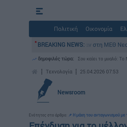
Πολιτική
Οικονομία
Ελ
ς 8 ημερών - Νοσηλευόταν στη ΜΕΘ Νεογνών
BREAKING NEWS:
δημοφιλές τώρα:
Σου καίει το μυαλό: Το 
┋
Τεχνολογία
┋
25.04.2026 07:53
Newsroom
Ενότητες στο άρθρο:
📌 Η μάχη του ανταγωνισμού με 
Επένδυση για το μέλλον