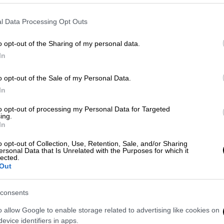
l Data Processing Opt Outs
o opt-out of the Sharing of my personal data.
In
υχισμένος; Τι ένιωσαν 36.000
o opt-out of the Sale of my Personal Data.
fline
In
to opt-out of processing my Personal Data for Targeted
ing.
ύς; Τα ανησυχητικά ευρήματα μελετών
In
o opt-out of Collection, Use, Retention, Sale, and/or Sharing
ersonal Data that Is Unrelated with the Purposes for which it
lected.
Out
τη γραμμή της κούρσας για την τεχνητή
consents
ιδα δαπανών, προκειμένου να
για την ανάπτυξη και τη χρήση των
o allow Google to enable storage related to advertising like cookies on
evice identifiers in apps.