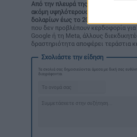
Από την πλευρά της, η μεγάλη ανταγων
ακόμη υψηλότερους στόχους και υπολ
δολαρίων έως το 2030
. Η Anthropic 
που δεν προβλέπουν κερδοφορία για 
Google ή τη Meta, άλλους διεκδικητέ
δραστηριότητα αποφέρει τεράστια κ
Τα σχολιά σας δημοσιεύονται άμεσα με δική σας ευθύνη
διαγράφονται