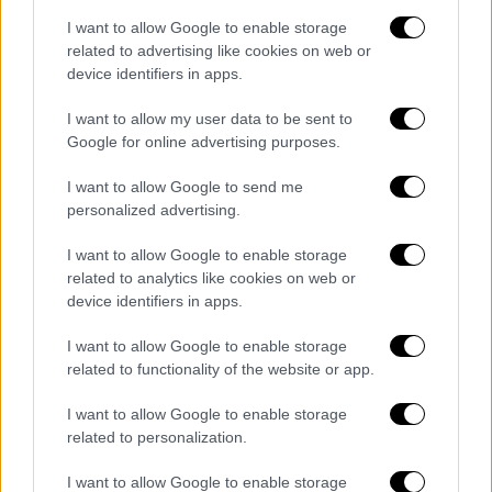
απάντησή μου. Δεν κάναμε απλώς μια
I want to allow Google to enable storage
επίδειξη, αλλά
δημιουργήσαμε μια
related to advertising like cookies on web or
επιχείρηση
: εμπορευματικές μεταφορές σε
device identifiers in apps.
δημόσιους δρόμους, χωρίς άνθρωπο στην
I want to allow my user data to be sent to
καμπίνα ή απομακρυσμένη οδήγηση, και - το
Google for online advertising purposes.
σημαντικότερο - με
κέρδος σε κάθε
χιλιόμετρο
».
I want to allow Google to send me
personalized advertising.
Η εταιρεία, που
ιδρύθηκε το 2023
, διαθέτει
I want to allow Google to enable storage
σήμερα
στόλο 12 φορτηγών
και εξυπηρετεί
related to analytics like cookies on web or
περισσότερους από 25 πελάτες,
device identifiers in apps.
εφαρμόζοντας μοντέλο
«Trucking-as-a-
Service»
. Σύμφωνα με τα στοιχεία της
I want to allow Google to enable storage
related to functionality of the website or app.
εταιρείας, το κόστος λειτουργίας ενός
φορτηγού χωρίς οδηγό ανέρχεται σε
I want to allow Google to enable storage
περίπου 1,89 δολάρια ανά μίλι -
σημαντικά
related to personalization.
χαμηλότερο από τον μέσο όρο της
I want to allow Google to enable storage