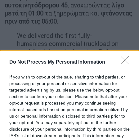
αυτοκινητόδρομου 45
, αναχωρώντας
λίγο
μετά τη 01:00
τα ξημερώματα και
φτάνοντας
πριν από τις 05:00
.
We delivered the first fully-
humanless commercial truckload on
a public highway in America. Full
stop.
Do Not Process My Personal Information
No in-cab observer. No remote
If you wish to opt-out of the sale, sharing to third parties, or
controller. No passenger. Just the
processing of your personal or sensitive information for
targeted advertising by us, please use the below opt-out
truck, the freight, and a load that
section to confirm your selection. Please note that after your
made us money.
opt-out request is processed you may continue seeing
interest-based ads based on personal information utilized by
A 230-mile journey from Houston to
us or personal information disclosed to third parties prior to
your opt-out. You may separately opt-out of the further
Dallas on Interstate…
disclosure of your personal information by third parties on the
pic.twitter.com/QSbRfL8lEl
IAB’s list of downstream participants. This information may