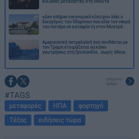
χιλιάδες μετανάστες στη Θέουτα
«Δεν υπήρχε οικονομικό κίνητρο» λέει ο
δικηγόρος του 55χρονου που είχε τον νεκρό
του πατέρα σε καταψύκτη στον Μυστρά
Αμερικανική πετρελαϊκή που συνδέεται με
τον Τραμπ ετοιμάζεται να κάνει
γεωτρήσεις στη Γροιλανδία... χωρίς άδεια
επόμενο
άρθρο
#TAGS
μεταφορές
ΗΠΑ
φορτηγό
Τέξας
ειδήσεις τώρα