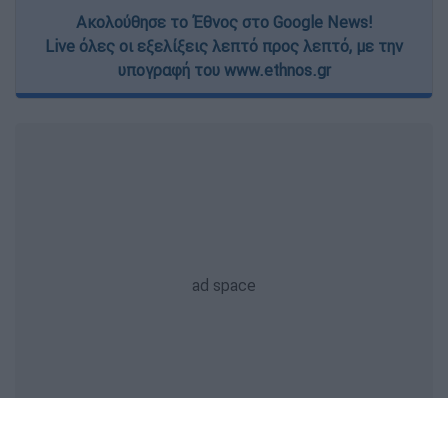
Ακολούθησε το Έθνος στο Google News!
Live όλες οι εξελίξεις λεπτό προς λεπτό, με την
υπογραφή του www.ethnos.gr