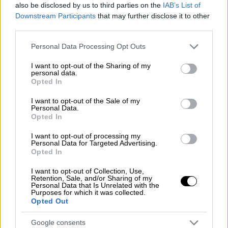
also be disclosed by us to third parties on the
IAB’s List of
— Bot Auto (@BotAutoAV)
April 30,
Downstream Participants
that may further disclose it to other
2026
third parties.
Please note that this website/app uses one or more Google
Το μεγάλο επιχειρηματικό στοίχημα
Personal Data Processing Opt Outs
services and may gather and store information including but
not limited to your visit or usage behaviour. You may click to
I want to opt-out of the Sharing of my
Η
επιλογή της νυχτερινής μεταφοράς δεν
personal data.
grant or deny consent to Google and its third-party tags to
είναι τυχαία
: τα συγκεκριμένα δρομολόγια
Opted In
use your data for below specified purposes in below Google
είναι δύσκολο να καλυφθούν από οδηγούς,
consent section.
I want to opt-out of the Sale of my
καθώς οι περισσότεροι προτιμούν ημερήσια
Personal Data.
Opted In
εργασία. Τα αυτόνομα φορτηγά, αντίθετα,
λειτουργούν
χωρίς περιορισμούς κόπωσης ή
I want to opt-out of processing my
Personal Data for Targeted Advertising.
ωραρίων
.
Opted In
Ο ιδρυτής και CEO της Bot Auto, Σιαοντί Χου,
I want to opt-out of Collection, Use,
Retention, Sale, and/or Sharing of my
υπογράμμισε τη
σημασία του επιτεύγματος
:
Personal Data that Is Unrelated with the
Purposes for which it was collected.
«Μου έλεγαν ότι η εμπορική αξιοποίηση της
Opted Out
αυτόνομης οδήγησης στα φορτηγά
έχει
ακόμη πολύ δρόμο
. Αυτό το φορτίο είναι η
Google consents