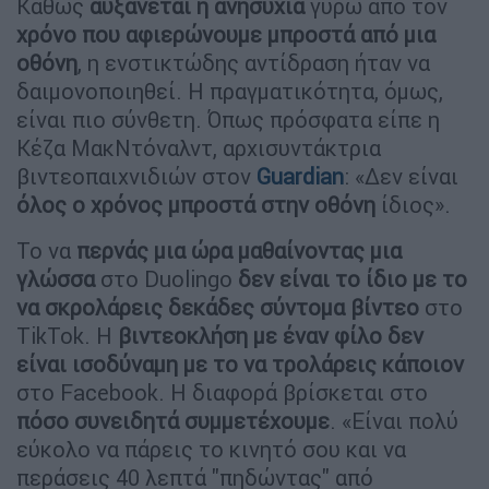
Καθώς
αυξάνεται η ανησυχία
γύρω από τον
χρόνο που αφιερώνουμε μπροστά από μια
οθόνη
, η ενστικτώδης αντίδραση ήταν να
δαιμονοποιηθεί. Η πραγματικότητα, όμως,
είναι πιο σύνθετη. Όπως πρόσφατα είπε η
Κέζα ΜακΝτόναλντ, αρχισυντάκτρια
βιντεοπαιχνιδιών στον
Guardian
: «Δεν είναι
όλος ο χρόνος μπροστά στην οθόνη
ίδιος».
Το να
περνάς μια ώρα
μαθαίνοντας μια
γλώσσα
στο Duolingo
δεν είναι το ίδιο με το
να σκρολάρεις δεκάδες σύντομα βίντεο
στο
TikTok. Η
βιντεοκλήση με έναν φίλο δεν
είναι ισοδύναμη με το να τρολάρεις κάποιον
στο Facebook. Η διαφορά βρίσκεται στο
πόσο συνειδητά συμμετέχουμε
. «Είναι πολύ
εύκολο να πάρεις το κινητό σου και να
περάσεις 40 λεπτά "πηδώντας" από