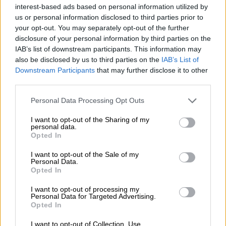
πραγματικές φιλίες και αίσθηση κοινότητας
.
interest-based ads based on personal information utilized by
us or personal information disclosed to third parties prior to
Η διαφορά δεν βρίσκεται στο ίδιο το
your opt-out. You may separately opt-out of the further
παιχνίδι, αλλά
στον τρόπο που σχετιζόμαστε
disclosure of your personal information by third parties on the
με αυτό
. Έρευνα του καθηγητή Άντριου
IAB’s list of downstream participants. This information may
also be disclosed by us to third parties on the
IAB’s List of
Πριζμπίλσκι από το Πανεπιστήμιο της
Downstream Participants
that may further disclose it to other
Οξφόρδης έδειξε ότι το gaming
από μόνο
third parties.
του δεν συνδέεται με κακή ψυχική υγεία
.
Please note that this website/app uses one or more Google
Αυτό που έχει σημασία είναι το κίνητρο:
Personal Data Processing Opt Outs
services and may gather and store information including but
όσοι παίζουν επειδή το θέλουν έχουν
not limited to your visit or usage behaviour. You may click to
I want to opt-out of the Sharing of my
καλύτερη ευεξία, ενώ όσοι
νιώθουν ότι
personal data.
grant or deny consent to Google and its third-party tags to
Opted In
«πρέπει»
να παίζουν λόγω μηχανισμών
use your data for below specified purposes in below Google
consent section.
ανταμοιβής ή άγχους να μη «μείνουν στην απ'
I want to opt-out of the Sale of my
Personal Data.
έξω» έχουν χειρότερα αποτελέσματα. «Ο
Opted In
λόγος που παίζεις είναι ο
βασικός
I want to opt-out of processing my
παράγοντας
», σημείωσε, τονίζοντας τη
Personal Data for Targeted Advertising.
σημασία της πρόθεσης.
Opted In
I want to opt-out of Collection, Use,