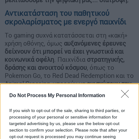
Αντικατάσταση του παθητικού
σκρολαρίσματος με ενεργό παιχνίδι
Το gaming συχνά κατατάσσεται στη «κακή»
χρήση οθόνης, όμως
αυξανόμενες έρευνες
δείχνουν ότι μπορεί να έχει γνωστικά και
κοινωνικά οφέλη
. Παιχνίδια
στρατηγικής,
δράσης και ανοιχτού κόσμου
, όπως το
Pokemon Go, το Red Dead Redemption και το
Animal Crossing, μπορούν να
ενισχύσουν την
επίλυση προβλημάτων, τον συντονισμό και
Do Not Process My Personal Information
ακόμη και τη νευροπλαστικότητα
- την
ικανότητα του εγκεφάλου να προσαρμόζεται
If you wish to opt-out of the sale, sharing to third parties, or
και να αναδιοργανώνεται. Παράλληλα,
processing of your personal or sensitive information for
παιχνίδια πολλών παικτών
όπως το World of
targeted advertising by us, please use the below opt-out
section to confirm your selection. Please note that after your
Warcraft μπορούν να
δημιουργήσουν
opt-out request is processed you may continue seeing