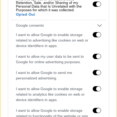
«Υπάρχει
πίεση στην ενήλικη ζωή να κάνουμε
Retention, Sale, and/or Sharing of my
Personal Data that Is Unrelated with the
τα πάντα παραγωγικά
», λέει η ΜακΝτόναλντ.
Purposes for which it was collected.
«Όμως το παιχνίδι - είτε αθλητικό είτε
Opted Out
επιτραπέζιο είτε ψηφιακό - είναι
πραγματικά
Google consents
σημαντικό
». Μπορεί να
μειώσει την
κορτιζόλη
και να
αυξήσει τη ντοπαμίνη και
I want to allow Google to enable storage
related to advertising like cookies on web or
τις ενδορφίνες
, βελτιώνοντας τη διάθεση.
device identifiers in apps.
Αντικατάσταση των viral βίντεο με
I want to allow my user data to be sent to
«γυμναστική λέξεων»
Google for online advertising purposes.
Αντί για TikTok, μπορούμε να
δοκιμάσουμε
I want to allow Google to send me
παιχνίδια λέξεων
όπως το Wordle, το Words
personalized advertising.
With Friends και το Wordiply. Αυτά
I want to allow Google to enable storage
ενεργοποιούν μνήμη, προσοχή και επίλυση
related to analytics like cookies on web or
προβλημάτων
.
device identifiers in apps.
Έρευνες δείχνουν ότι
όσο πιο συχνά
I want to allow Google to enable storage
ασχολούμαστε
με τέτοια παιχνίδια, τόσο
related to functionality of the website or app.