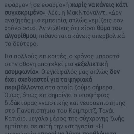
εφαρμογή σε εφαρμογή
χωρίς να κάνεις κάτι
συγκεκριμένο
», λέει η ΜακΝτόναλντ. «Δεν
αναζητάς μια εμπειρία, απλώς γεμίζεις τον
χρόνο σου». Αν νιώθεις ότι είσαι
θύμα του
αλγορίθμου
, πιθανότατα κάνεις υπερβολικά
το δεύτερο.
Για πολλούς επικριτές, ο χρόνος μπροστά
στην οθόνη αποτελεί μια
«εξελικτική
ασυμφωνία»
. Ο εγκέφαλός μας απλώς
δεν
έχει σχεδιαστεί για τα ψηφιακά
περιβάλλοντα
στα οποία ζούμε σήμερα.
Όμως, όπως επισημαίνει ο υποψήφιος
διδάκτορας γνωστικής και νευροεπιστήμης
στο Πανεπιστήμιο του Κέιμπριτζ, Τανάι
Κατιάιρ, μεγάλο μέρος της σύγχρονης ζωής
εμπίπτει σε αυτή την κατηγορία: «Η
τεχνολογία
μπορεί να λύνει προβλήματα,