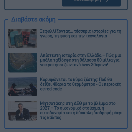
Διαβάστε ακόμη
Ξεφυλλίζοντας... τέσσερις ιστορίες για τη
γνώση, τη φύση και την τεχνολογία
Απίστευτη ιστορία στην Ελλάδα – Πώς μια
μπάλα ταξίδεψε στη θάλασσα 80 μίλια για
να κρατήσει ζωντανό έναν 30χρονο!
Κορυφώνεται το κύμα ζέστης: Πού θα
δείξει 40αρια το θερμόμετρο - Οι περιοχές
σε red code
Μητσοτάκης στη ΔΕΘ με το βλέμμα στο
2027 – Το οικονομικό στοίχημα, η
αυτοδυναμία και η δύσκολη διαδρομή μέχρι
τις κάλπες