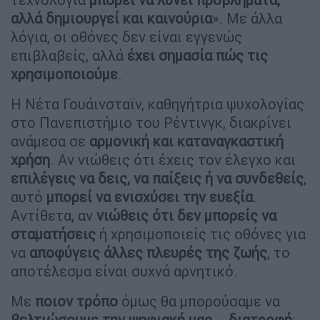
αλλά δημιουργεί και καινούρια
». Με άλλα
λόγια, οι οθόνες δεν είναι εγγενώς
επιβλαβείς, αλλά
έχει σημασία πώς τις
χρησιμοποιούμε
.
Η Νέτα Γουάινσταϊν, καθηγήτρια ψυχολογίας
στο Πανεπιστήμιο του Ρέντινγκ, διακρίνει
ανάμεσα σε
αρμονική και καταναγκαστική
χρήση
. Αν νιώθεις ότι έχεις τον έλεγχο και
επιλέγεις να δεις, να παίξεις ή να συνδεθείς
,
αυτό
μπορεί να ενισχύσει την ευεξία
.
Αντίθετα, αν
νιώθεις ότι δεν μπορείς να
σταματήσεις
ή χρησιμοποιείς τις οθόνες για
να
αποφύγεις άλλες πλευρές της ζωής
, το
αποτέλεσμα είναι συχνά αρνητικό.
Με
ποιον τρόπο
όμως θα μπορούσαμε να
βελτιώσουμε την ψηφιακή μας... διατροφή
;