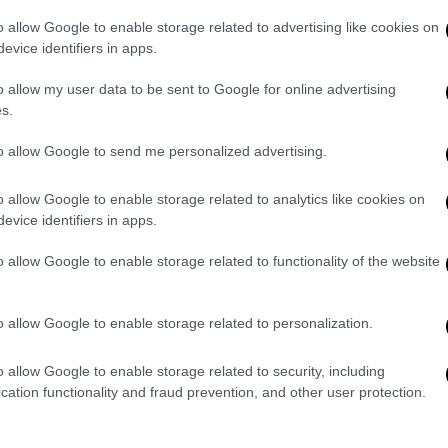
αλύονται μέσω συστήματος
τεχνητής
o allow Google to enable storage related to advertising like cookies on
nvolutional neural network (CNN), το οποίο
evice identifiers in apps.
οτίβα» δραστηριότητας.
o allow my user data to be sent to Google for online advertising
οσελίδων
ή
εφαρμογών
που λειτουργούν
s.
— χωρίς εκείνος να κάνει απολύτως τίποτα
to allow Google to send me personalized advertising.
βουλη σελίδα.
ι σε «πλατφόρμες εφαρμογών»
o allow Google to enable storage related to analytics like cookies on
evice identifiers in apps.
ρευνας, οι
σύγχρονοι browsers
έχουν
o allow Google to enable storage related to functionality of the website
οσελίδων σε πλήρεις πλατφόρμες
o allow Google to enable storage related to personalization.
t
και η
Adobe
προσφέρουν πλέον εργαλεία
ντεο ή ακόμα και προγραμματιστικά
o allow Google to enable storage related to security, including
οκλήρου μέσα από τον browser.
cation functionality and fraud prevention, and other user protection.
ντικά και την «επιφάνεια επίθεσης»,