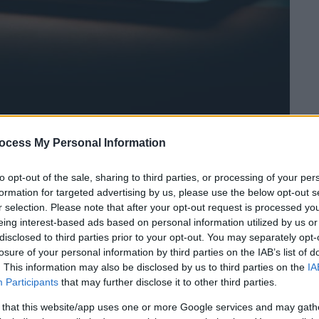
ocess My Personal Information
 το ΕΘΝΟΣ στη Google
to opt-out of the sale, sharing to third parties, or processing of your per
formation for targeted advertising by us, please use the below opt-out s
r selection. Please note that after your opt-out request is processed y
αι να αποκάλυψαν
ερευνητές
που βρήκαν
eing interest-based ads based on personal information utilized by us or
ντλούν πληροφορίες
για τη δραστηριότητα
disclosed to third parties prior to your opt-out. You may separately opt-
ογιστή του.
losure of your personal information by third parties on the IAB’s list of
. This information may also be disclosed by us to third parties on the
IA
fingerprinting remotely using OPFS-based
Participants
that may further disclose it to other third parties.
ες να εντοπίζουν ποιες άλλες σελίδες έχει
 that this website/app uses one or more Google services and may gath