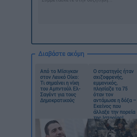
Διαβάστε ακόμη
Από το Μίσιγκαν
O στρατηγός ήταν
στον Λευκό Οίκο:
σχιζοφρενής,
Τι σημαίνει η νίκη
εμμονικός,
του Αμπντούλ Ελ-
πλησίαζε τα 75
Σαγέντ για τους
όταν τον
Δημοκρατικούς
αντάμωσε η δόξα –
Εκείνος που
άλλαξε την πορεία
της Ιστορίας!