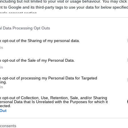
διαφορετικούς browsers — αλλά και ποιες
including but not limited to your visit or usage behaviour. You may click 
 to Google and its third-party tags to use your data for below specifi
.
ogle consent section.
l Data Processing Opt Outs
o opt-out of the Sharing of my personal data.
ίστα: Το launching του «Necrophosis:
In
πόμενα projects του Άρη Δραγώνη
o opt-out of the Sale of my Personal Data.
In
to opt-out of processing my Personal Data for Targeted
 FROST
ing.
In
cript
που εκτελείται μέσα στον browser και
o opt-out of Collection, Use, Retention, Sale, and/or Sharing
File System), οι επιτιθέμενοι μπορούν να
ersonal Data that Is Unrelated with the Purposes for which it
lected.
λειτουργίες ανάγνωσης και εγγραφής του
Out
consents