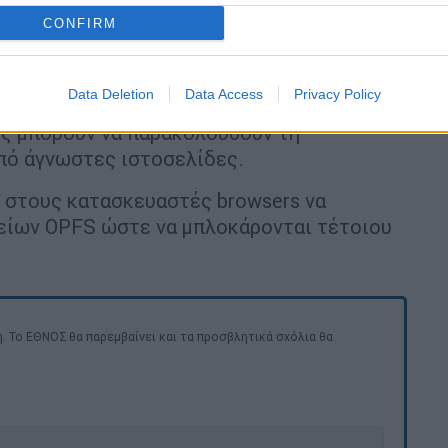
λείας.
CONFIRM
θούν οι χρήστες
Data Deletion
Data Access
Privacy Policy
 να κλείνουν tabs που δεν χρησιμοποιούν
ες μπορούν να παρακολουθούν τη
πό άγνωστες ιστοσελίδες.
ν στους κατασκευαστές browsers να
χείων OPFS ώστε να μπλοκάρονται τέτοιου
. Το ΕΘΝΟΣ θα παρεμβαίνει και τα προσβλητικά σχόλια θα