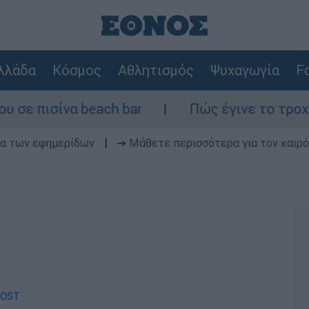
λλάδα
Κόσμος
Αθλητισμός
Ψυχαγωγία
Fo
ίνα beach bar
Πώς έγινε το τροχαίο στη 
δα των εφημερίδων
|
➔ Μάθετε περισσότερα για τον καιρό
FROST