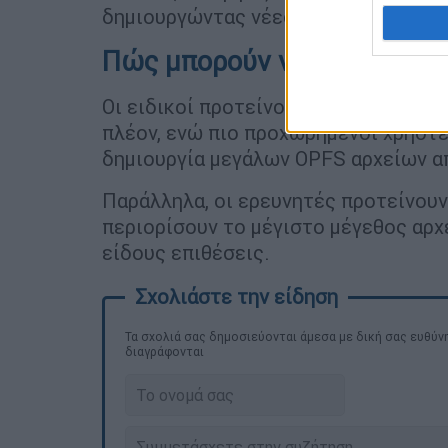
δημιουργώντας νέες ευπάθειες ασφα
Πώς μπορούν να προστατευ
Οι ειδικοί προτείνουν στους χρήστες
πλέον, ενώ πιο προχωρημένοι χρήστ
δημιουργία μεγάλων OPFS αρχείων α
Παράλληλα, οι ερευνητές προτείνου
περιορίσουν το μέγιστο μέγεθος αρ
είδους επιθέσεις.
Τα σχολιά σας δημοσιεύονται άμεσα με δική σας ευθύνη
διαγράφονται