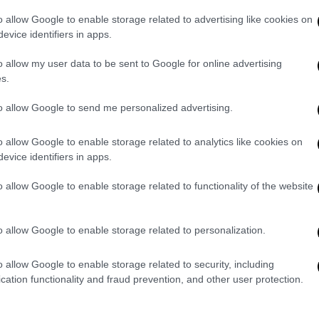
αι να εκτοπίσουν μεγάλο μέρος του
o allow Google to enable storage related to advertising like cookies on
ήσεις, την ώρα που τα δικά της μοντέλα και
evice identifiers in apps.
χουν γίνει ακόμα μεγάλες εμπορικές
o allow my user data to be sent to Google for online advertising
 εταιρεία είχε προχωρήσει σε αρκετές
s.
ς εργασίας
.
to allow Google to send me personalized advertising.
πιτάχυνση της ανάπτυξης στις υπηρεσίες
 υστέρηση σε άλλους τομείς, όπως οι άδειες
o allow Google to enable storage related to analytics like cookies on
 Windows, οι συσκευές Surface και το
evice identifiers in apps.
δα συρρικνώνονται.
o allow Google to enable storage related to functionality of the website
νεξάρτητα ή πωλούνται
o allow Google to enable storage related to personalization.
aming studios θα αποκοπούν από τη
es και Double Fine Productions, τα οποία η
o allow Google to enable storage related to security, including
ία του 2010, θα γίνουν ξανά ανεξάρτητα.
cation functionality and fraud prevention, and other user protection.
ι Undead Labs, τα οποία εντάχθηκαν στη