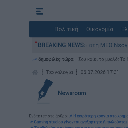
Πολιτική
Οικονομία
Ελ
μερών - Νοσηλευόταν στη ΜΕΘ Νεογνών
BREAKING NEWS:
M
δημοφιλές τώρα:
Σου καίει το μυαλό: Το 
┋
Τεχνολογία
┋
06.07.2026 17:31
Newsroom
Ενότητες στο άρθρο:
📌 Η χειρότερη χρονιά στο χρημα
📌 Gaming studios γίνονται ανεξάρτητα ή πωλούνται