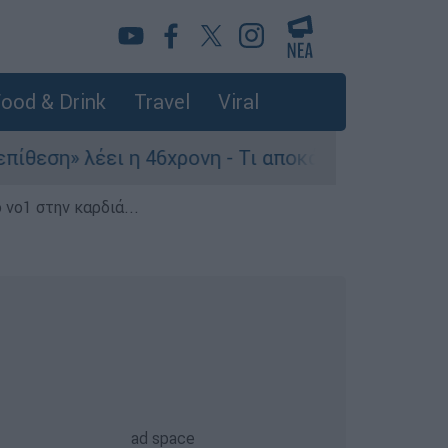
ood & Drink
Travel
Viral
ει η 46χρονη - Τι αποκάλυψε στους αστυνομικούς
 νο1 στην καρδιά...