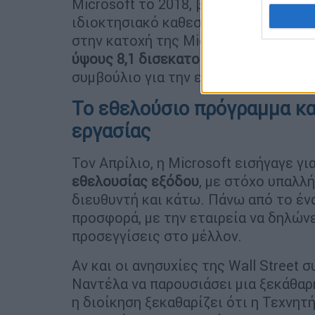
Microsoft το 2018, βρίσκονται σε δι
ιδιοκτησιακό καθεστώς. Παράλληλα, η
στην κατοχή της Microsoft μέσω της
ύψους 8,1 δισεκατομμυρίων δολαρίω
συμβούλιο για την εξέταση των στρα
Το εθελούσιο πρόγραμμα κα
εργασίας
Τον Απρίλιο, η Microsoft εισήγαγε γ
εθελουσίας εξόδου
, με στόχο υπαλλ
διευθυντή και κάτω. Πάνω από το έν
προσφορά, με την εταιρεία να δηλώνε
προσεγγίσεις στο μέλλον.
Αν και οι ανησυχίες της Wall Street 
Ναντέλα να παρουσιάσει μια ξεκάθαρ
η διοίκηση ξεκαθαρίζει ότι η Τεχνη