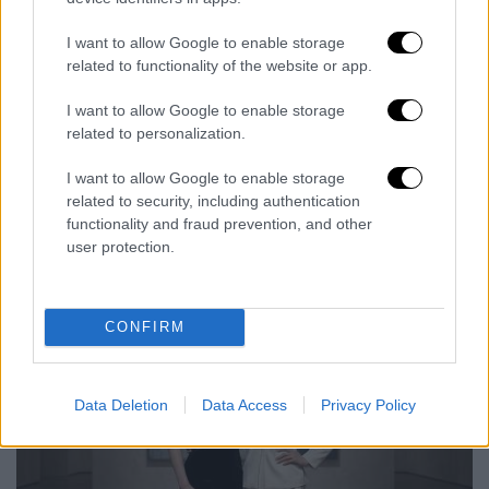
Σύμφωνα με εκτιμήσεις της Barclays, έως το
2035
η
Κίνα
θα μπορούσε να διαθέτει
I want to allow Google to enable storage
περίπου 11 εκατομμύρια ανθρωποειδή
related to functionality of the website or app.
ρομπότ, αν και στοιχεία της
Morgan Stanley
δείχνουν ότι την περασμένη χρονιά
I want to allow Google to enable storage
related to personalization.
πωλήθηκαν μόλις 12.000 τέτοια
ρομπότ
στη
χώρα.
I want to allow Google to enable storage
related to security, including authentication
Απίστευτα βίντεο
functionality and fraud prevention, and other
user protection.
CONFIRM
video
Data Deletion
Data Access
Privacy Policy