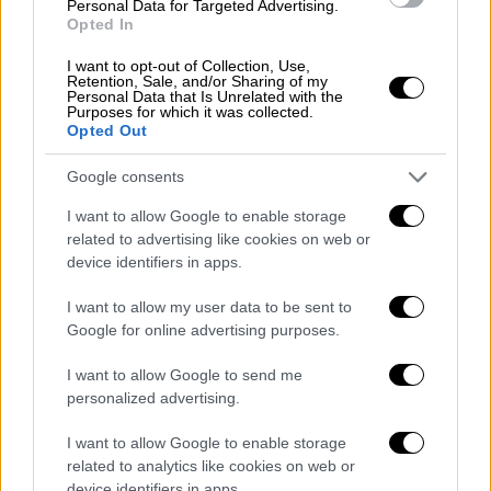
Personal Data for Targeted Advertising.
την παρουσίαση ο επικεφαλής της μάρκας
Opted In
UWorld της UBTech, Μάικλ Ταμ.
I want to opt-out of Collection, Use,
Retention, Sale, and/or Sharing of my
Η εταιρεία αποκάλυψε ότι
έχει ήδη
Personal Data that Is Unrelated with the
περισσότερες13.000 προπαραγγελίες για το
Purposes for which it was collected.
Opted Out
U1.
Google consents
Η παρουσίαση εντάσσεται στη στρατηγική
του
Πεκίνου
για την ανάπτυξη της
I want to allow Google to enable storage
related to advertising like cookies on web or
βιομηχανίας ανθρωποειδών ρομπότ, η οποία
device identifiers in apps.
έχει χαρακτηριστεί ως ένας από τους
δέκα
βασικούς τομείς οικονομικής ανάπτυξης
για
I want to allow my user data to be sent to
την περίοδο 2026-2030. Στο πλαίσιο του
Google for online advertising purposes.
νέου Πενταετούς Σχεδίου, η Κίνα επιδιώκει
I want to allow Google to send me
τα ανθρωποειδή να εξελιχθούν σε συσκευές
personalized advertising.
γενικής χρήσης, αξιοποιώντας προηγμένες
εφαρμογές τεχνητής νοημοσύνης.
I want to allow Google to enable storage
related to analytics like cookies on web or
device identifiers in apps.