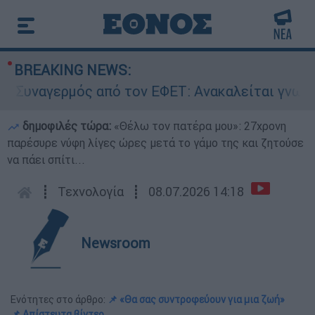
BREAKING NEWS:
ναγερμός από τον ΕΦΕΤ: Ανακαλείται γνωστή μα
δημοφιλές τώρα:
«Θέλω τον πατέρα μου»: 27χρονη
παρέσυρε νύφη λίγες ώρες μετά το γάμο της και ζητούσε
να πάει σπίτι...
┋
Τεχνολογία
┋
08.07.2026 14:18
Newsroom
Ενότητες στο άρθρο:
📌 «Θα σας συντροφεύουν για μια ζωή»
📌 Απίστευτα βίντεο