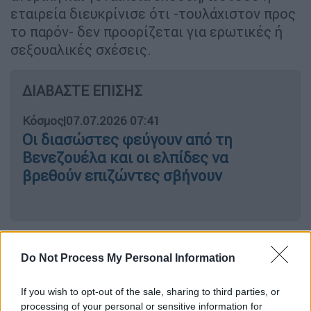
εταιρεία διευκρίνισε ότι -τουλάχιστον προς
το παρόν- δεν προορίζεται για ερωτικές ή
σεξουαλικές σχέσεις.
ΔΙΑΒΑΣΤΕ ΕΠΙΣΗΣ
Κόσμος
|
07.07.2026 07:41
Οι διασώστες φεύγουν από τη
Βενεζουέλα και οι ελπίδες να
βρεθούν επιζώντες σβήνουν
Βασικός του ρόλος;
Να προσφέρει
Do Not Process My Personal Information
συντροφιά και συναισθηματική υποστήριξη
και όχι να βοηθάει στις δουλειές του
If you wish to opt-out of the sale, sharing to third parties, or
σπιτιού. Η τιμή του κυμαίνεται από 13.200
processing of your personal or sensitive information for