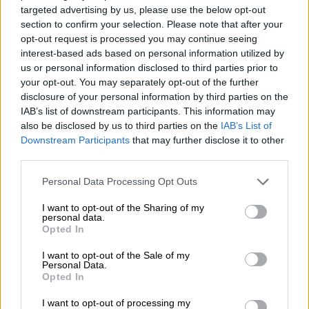
λίρες έως 109.000 λίρες.
targeted advertising by us, please use the below opt-out
section to confirm your selection. Please note that after your
«Θα σας συντροφεύουν για μια ζωή»
opt-out request is processed you may continue seeing
interest-based ads based on personal information utilized by
us or personal information disclosed to third parties prior to
your opt-out. You may separately opt-out of the further
disclosure of your personal information by third parties on the
IAB’s list of downstream participants. This information may
also be disclosed by us to third parties on the
IAB’s List of
Downstream Participants
that may further disclose it to other
video
third parties.
Please note that this website/app uses one or more Google
Personal Data Processing Opt Outs
services and may gather and store information including but
not limited to your visit or usage behaviour. You may click to
I want to opt-out of the Sharing of my
personal data.
grant or deny consent to Google and its third-party tags to
Opted In
use your data for below specified purposes in below Google
«Τα βιονικά μας
ρομπότ
μπορούν να σας
consent section.
I want to opt-out of the Sale of my
συντροφεύουν για μια ζωή. Δεν θα σας
Personal Data.
Opted In
προδώσουν ποτέ, θα είναι πάντα πιστά και
θα σας αγαπούν άνευ όρων», δήλωσε κατά
I want to opt-out of processing my