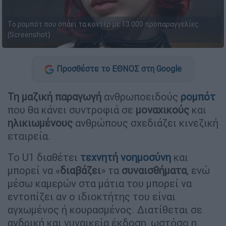
Το ρομπότ που σπάει τα κοντέρ με 13.000 προπαραγγελίες
(Screenshot)
Προσθέστε το ΕΘΝΟΣ στη Google
Τη μαζική παραγωγή
ανθρωποειδούς
ρομπότ
που θα κάνει συντροφιά σε
μοναχικούς
και
ηλικιωμένους
ανθρώπους σχεδιάζει κινεζική
εταιρεία.
Το U1 διαθέτει
τεχνητή νοημοσύνη
και
μπορεί να «
διαβάζει
» τα
συναισθήματα
, ενώ
μέσω καμερών στα μάτια του μπορεί να
εντοπίζει αν ο ιδιοκτήτης του είναι
αγχωμένος ή κουρασμένος. Διατίθεται σε
ανδρική και γυναικεία έκδοση, ωστόσο η