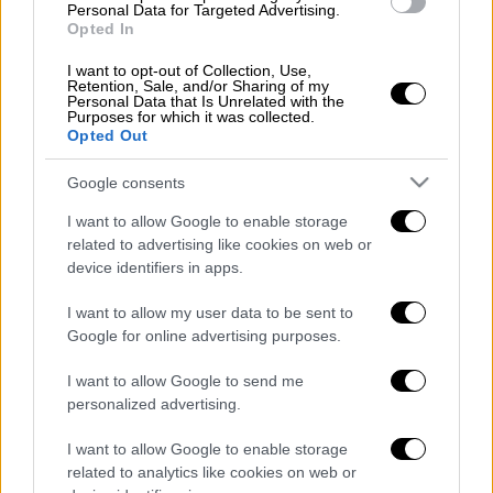
Ο παππούς της, που έχει πεθάνει εδώ και
Personal Data for Targeted Advertising.
Opted In
δύο χρόνια, στεκόταν έξω από το σπίτι του,
μέσα στη φάρμα, τη στιγμή που το
I want to opt-out of Collection, Use,
Retention, Sale, and/or Sharing of my
αυτοκίνητο της Google τραβούσε τα πλάνα
Personal Data that Is Unrelated with the
Purposes for which it was collected.
για τους χάρτες. Πλέον, η Λέσλι έχει
μία
Opted Out
ακόμη φωτογραφία
από το αγαπημένο της
πρόσωπο.
Google consents
I want to allow Google to enable storage
Τη συγκεκριμένη εμπειρία μοιράστηκε στον
related to advertising like cookies on web or
προσωπικό της λογαριασμό στο Twitter,
device identifiers in apps.
πείθοντας εκατοντάδες χρήστες να ψάξουν
I want to allow my user data to be sent to
και αυτοί τους ανθρώπους τους που έχουν
Google for online advertising purposes.
φύγει από τη ζωή.
I want to allow Google to send me
https://twitter.com/yajairalyb/status/1214545
personalized advertising.
Μία άλλη χρήστρια
εντόπισε στο Street View
I want to allow Google to enable storage
τον εαυτό της μαζί με την αγαπημένη της
related to analytics like cookies on web or