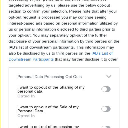
targeted advertising by us, please use the below opt-out
Copyright: Pixabay
section to confirm your selection. Please note that after your
opt-out request is processed you may continue seeing
interest-based ads based on personal information utilized by
Προσθέστε το ΕΘΝΟΣ στη Google
us or personal information disclosed to third parties prior to
your opt-out. You may separately opt-out of the further
Χιλιάδες άνθρωποι που στη διάρκεια των
disclosure of your personal information by third parties on the
χρόνων έχασαν κάποιον αγαπημένο ή
IAB’s list of downstream participants. This information may
also be disclosed by us to third parties on the
IAB’s List of
αγαπημένη, κάποιον φίλο/φίλη ή συγγενή, και
Downstream Participants
that may further disclose it to other
προσπαθούν να τον/την
third parties.
βρουν έχουν σύμμαχο το
Google Maps.
Please note that this website/app uses one or more Google
Personal Data Processing Opt Outs
services and may gather and store information including but
Η αρχή έγινε με τη Λέσλι Μπαράζα, η οποία
not limited to your visit or usage behaviour. You may click to
I want to opt-out of the Sharing of my
περιφερόταν μέσω του Street View των
personal data.
grant or deny consent to Google and its third-party tags to
Opted In
χαρτών της Google κοντά στη φάρμα του
use your data for below specified purposes in below Google
παππού της, προσπαθώντας να ανασύρει στη
consent section.
I want to opt-out of the Sale of my
Personal Data.
μνήμη της εικόνες από το παρελθόν, όταν
Opted In
ξαφνικά
τον είδε στο τέλος του δρόμου
.
I want to opt-out of processing my