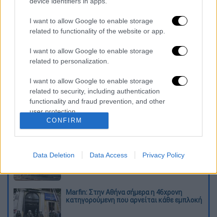
γιαγιά
, την οποία έχασε δύο χρόνια πριν.
device identifiers in apps.
Συγκεκριμένα, η Εμιλι Σμιθ θυμάται την
I want to allow Google to enable storage
επίσκεψη στη γιαγιά της, Σάντρα, κοντά στο
related to functionality of the website or app.
2010, γιατί εκείνη τη μέρα κυκλοφορούσε το
αυτοκίνητο της Google στη γειτονιά.
I want to allow Google to enable storage
related to personalization.
https://twitter.com/yajairalyb/status/1214545
I want to allow Google to enable storage
related to security, including authentication
Διαβάστε ακόμη
functionality and fraud prevention, and other
user protection.
Κυνήγι χρόνου στα λεωφορεία: Οι οδηγοί
της ΟΣΥ καταγγέλλουν δρομολόγια που
CONFIRM
«δεν βγαίνουν» και προειδοποιούν για
κινδύνους
Πώς έγινε η τραγωδία στα Μάλια: Η 40χρονη
Data Deletion
Data Access
Privacy Policy
πνίγηκε για να σώσει τη φίλη της
Marfin: Στην Αθήνα σήμερα η 46χρονη
κατηγορούμενη που αρνείται κάθε εμπλοκή