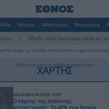
λάδα
Κόσμος
Αθλητισμός
Ψυχαγωγία
F
arfin: «Δεν έχω καμία σχέση με την επίθεση» λέ
Netflix έφερε την ταινιάρα του Νόλαν που οι φαν έχουν κρυφό
Τελευταία νέα και ειδήσεις σχετικά με:
ΧΑΡΤΗΣ
Ελλάδα
|
04.08.2026 16:07
Ο χάρτης της απόλυτης
καταστροφής: Το 42% των δασών