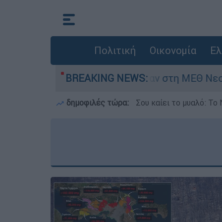
Πολιτική
Οικονομία
Ελ
μερών - Νοσηλευόταν στη ΜΕΘ Νεογνών
BREAKING NEWS:
M
δημοφιλές τώρα:
Σου καίει το μυαλό: Το 