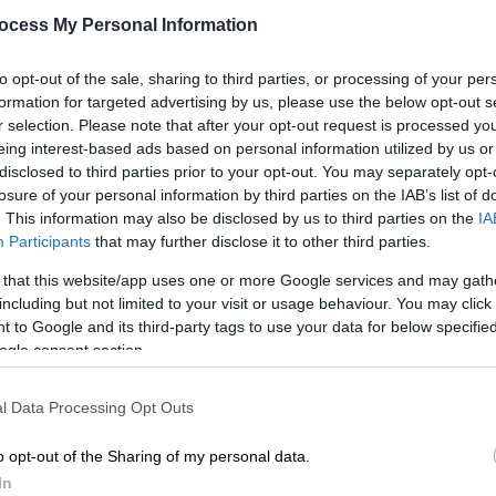
Χάρτης Τροχαίων
ocess My Personal Information
Ο χάρτης παραμένει μεν διαθέσιμος
στο κοινό μέσα από το maps.gov.gr,
to opt-out of the sale, sharing to third parties, or processing of your per
Κε
όμως τα δεδομένα του είναι
formation for targeted advertising by us, please use the below opt-out s
Κ
...παγωμένα στις 20 Μαΐου 2025
r selection. Please note that after your opt-out request is processed y
0
eing interest-based ads based on personal information utilized by us or
disclosed to third parties prior to your opt-out. You may separately opt-
losure of your personal information by third parties on the IAB’s list of
. This information may also be disclosed by us to third parties on the
IA
Participants
that may further disclose it to other third parties.
Κε
Κ
Οικονομία
|
17.06.2026 02:00
 that this website/app uses one or more Google services and may gath
0
including but not limited to your visit or usage behaviour. You may click 
e-ΕΦΚΑ - ΔΥΠΑ: Ο χάρτης των
 to Google and its third-party tags to use your data for below specifi
πληρωμών έως τις 19 Ιουνίου
ogle consent section.
Τα ποσά που θα καταβληθούν
l Data Processing Opt Outs
ΑΠ
o opt-out of the Sharing of my personal data.
Μ
In
Α