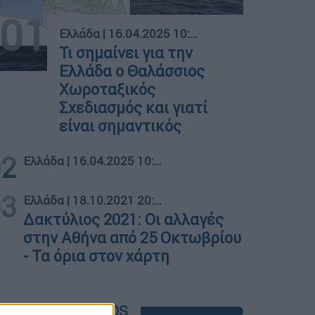
01
Ελλάδα
|
16.04.2025 10:38
Τι σημαίνει για την
Ελλάδα ο Θαλάσσιος
Χωροταξικός
Σχεδιασμός και γιατί
είναι σημαντικός
02
Ελλάδα
|
16.04.2025 10:38
03
Ελλάδα
|
18.10.2021 20:55
Δακτύλιος 2021: Οι αλλαγές
στην Αθήνα από 25 Οκτωβρίου
- Τα όρια στον χάρτη
POPULAR VIDEOS