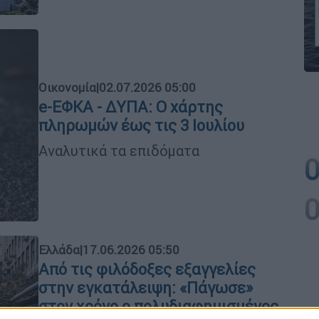
Οικονομία
|
02.07.2026 05:00
e-ΕΦΚΑ - ΔΥΠΑ: Ο χάρτης
πληρωμών έως τις 3 Ιουλίου
Αναλυτικά τα επιδόματα
Ελλάδα
|
17.06.2026 05:50
Από τις φιλόδοξες εξαγγελίες
στην εγκατάλειψη: «Πάγωσε»
στον χρόνο ο πολυδιαφημισμένος