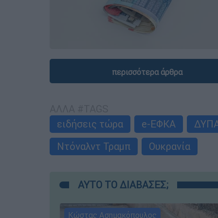
περισσότερα άρθρα
ΑΛΛΑ #TAGS
ειδήσεις τώρα
e-ΕΦΚΑ
ΔΥΠ
Ντόναλντ Τραμπ
Ουκρανία
ΑΥΤΟ ΤΟ ΔΙΑΒΑΣΕΣ;
Κώστας Ασημακόπουλος