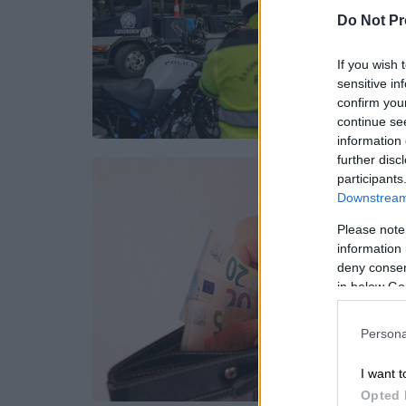
Do Not Pr
If you wish 
sensitive in
confirm you
continue se
information 
further disc
participants
Downstream 
Please note
information 
deny consent
in below Go
Persona
I want t
Opted 