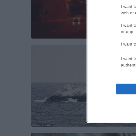
I want t
web or d
I want t
or app.
I want t
I want t
authenti