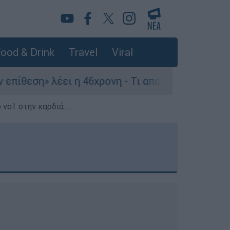
ood & Drink
Travel
Viral
ει η 46χρονη - Τι αποκάλυψε στους αστυνομικούς
 νο1 στην καρδιά...