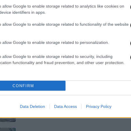
Τι λέει ο μετεωρολόγος και
o allow Google to enable storage related to analytics like cookies on
διευθυντής Ερευνών στο Εθνικό
evice identifiers in apps.
Αστεροσκοπείο Αθηνών, Κώστας
o allow Google to enable storage related to functionality of the website
Λαγουβάρδος
o allow Google to enable storage related to personalization.
Κόσμος
|
10.04.2026 17:58
«Έμοιαζε με βρώμικο παγόβουνο»:
o allow Google to enable storage related to security, including
cation functionality and fraud prevention, and other user protection.
Το μυστικό νησί στην «επικίνδυνη
ζώνη» της Ανταρκτικής - Πώς
ανακαλύφθηκε τυχαία
CONFIRM
Εντοπίστηκε μια ασυνήθιστη καφέ
εδαφική μάζα, η οποία αποδείχθηκε
πως ήταν ένα νησί που δεν είχε
Data Deletion
Data Access
Privacy Policy
καταγραφεί ποτέ στο παρελθόν