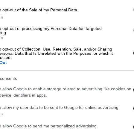
Κόσμος
|
13.05.2026 06:00
o opt-out of the Sale of my Personal Data.
In
Τραμπ εκτός ελέγχου: Δημοσίευσε
χάρτη με τη Βενεζουέλα ως «51η
to opt-out of processing my Personal Data for Targeted
ing.
πολιτεία των ΗΠΑ»
ΑΠ
In
Β
Η ανάρτησή του έρχεται μετά την
θ
o opt-out of Collection, Use, Retention, Sale, and/or Sharing
τοποθέτηση της προέδρου Ροδρίγκες
ersonal Data that Is Unrelated with the Purposes for which it
lected.
ότι η χώρα της δεν θα εξέταζε ποτέ
Out
το ενδεχόμενο να γίνει μέρος της
αμερικανικής επικράτειας
ΑΘ
consents
Α
o allow Google to enable storage related to advertising like cookies on
evice identifiers in apps.
Καιρός
|
13.04.2026 19:22
Έρχεται ξανά αφρικανική σκόνη
o allow my user data to be sent to Google for online advertising
στην Ελλάδα - Χάρτης με τις
s.
περιοχές που θα σκεπάσει την
to allow Google to send me personalized advertising.
Τρίτη