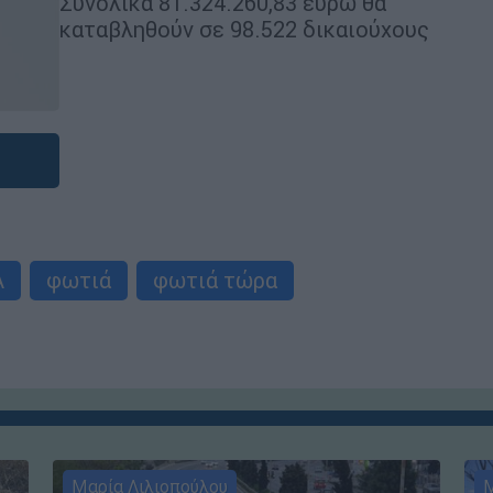
Συνολικά 81.324.260,83 ευρώ θα
καταβληθούν σε 98.522 δικαιούχους
Α
φωτιά
φωτιά τώρα
Μαρία Λιλιοπούλου
Μ