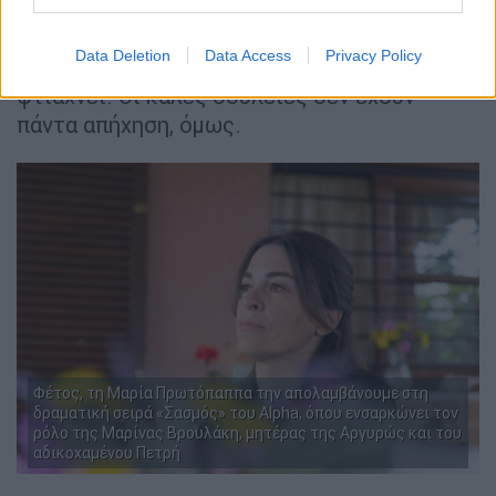
και να καθοδηγεί ορθά τους θεατές της.
Είναι μεγάλη ευθύνη. Αποτελεί μεγάλη
Data Deletion
Data Access
Privacy Policy
παρηγοριά για το κοινό της καθετί καλό που
φτιάχνει. Οι καλές δουλειές δεν έχουν
πάντα απήχηση, όμως.
Φέτος, τη Μαρία Πρωτόπαππα την απολαμβάνουμε στη
δραματική σειρά «Σασμός» του Alpha, όπου ενσαρκώνει τον
ρόλο της Μαρίνας Βρουλάκη, μητέρας της Αργυρώς και του
αδικοχαμένου Πετρή