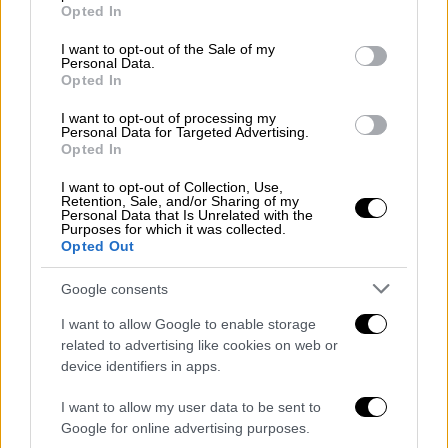
grant or deny consent to Google and its third-party tags to
Αυτή η εγκατάλειψη είναι το λάθος και η
Opted In
use your data for below specified purposes in below Google
κοινωνία μας πάσχει , επειδή παροπλίζει
consent section.
I want to opt-out of the Sale of my
πολύτιμα μέλη της επειδή τα κρίνει ανίκανα.
Personal Data.
Opted In
Θεωρώ πως αυτά τα φαινόμενα είναι
δείγματα ανοησίας.
I want to opt-out of processing my
Personal Data for Targeted Advertising.
Opted In
Για ποιο λόγο στην Ελλάδα υπάρχει τόσο
έντονη απουσία συλλογικότητας; Έχει να
I want to opt-out of Collection, Use,
Retention, Sale, and/or Sharing of my
κάνει κυρίως με το γεγονός ότι
Personal Data that Is Unrelated with the
δυσκολευόμαστε να βρούμε την κοινή εθνική
Purposes for which it was collected.
Opted Out
μας ταυτότητα;
Google consents
Πολλά μας λείπουν. Είμαστε καχύποπτοι και
καθόλου συνεργατικοί και, μάλλον, η αιτία
I want to allow Google to enable storage
related to advertising like cookies on web or
κρύβεται στην εθνική μας ιστορία μεν, αλλά
device identifiers in apps.
και στην στασιμότητα, την μη εξέλιξη της
κοινωνικής δομής.
I want to allow my user data to be sent to
Google for online advertising purposes.
Πολλοί συνάδελφοί σας δηλώνουν πως