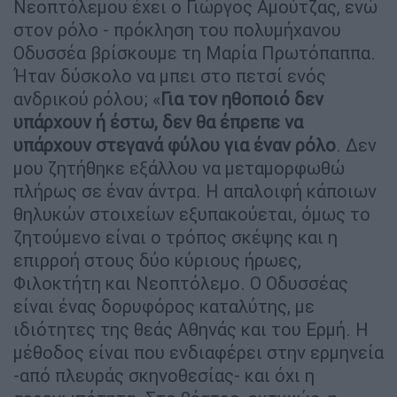
Νεοπτόλεμου έχει ο Γιώργος Αμούτζας, ενώ
στον ρόλο - πρόκληση του πολυμήχανου
Οδυσσέα βρίσκουμε τη Μαρία Πρωτόπαππα.
Ήταν δύσκολο να μπει στο πετσί ενός
ανδρικού ρόλου; «
Για τον ηθοποιό δεν
υπάρχουν ή έστω, δεν θα έπρεπε να
υπάρχουν στεγανά φύλου για έναν ρόλο
. Δεν
μου ζητήθηκε εξάλλου να μεταμορφωθώ
πλήρως σε έναν άντρα. Η απαλοιφή κάποιων
θηλυκών στοιχείων εξυπακούεται, όμως το
ζητούμενο είναι ο τρόπος σκέψης και η
επιρροή στους δύο κύριους ήρωες,
Φιλοκτήτη και Νεοπτόλεμο. Ο Οδυσσέας
είναι ένας δορυφόρος καταλύτης, με
ιδιότητες της θεάς Αθηνάς και του Ερμή. Η
μέθοδος είναι που ενδιαφέρει στην ερμηνεία
-από πλευράς σκηνοθεσίας- και όχι η