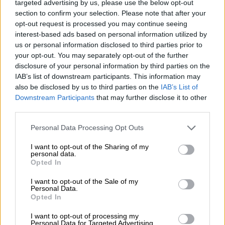
γνωρίζονται και ερωτεύονται, ενώ κυνηγούν
targeted advertising by us, please use the below opt-out
section to confirm your selection. Please note that after your
τα όνειρά τους στο
Λος Άντζελες.
opt-out request is processed you may continue seeing
interest-based ads based on personal information utilized by
us or personal information disclosed to third parties prior to
your opt-out. You may separately opt-out of the further
disclosure of your personal information by third parties on the
IAB’s list of downstream participants. This information may
also be disclosed by us to third parties on the
IAB’s List of
video
Downstream Participants
that may further disclose it to other
third parties.
Please note that this website/app uses one or more Google
Personal Data Processing Opt Outs
services and may gather and store information including but
not limited to your visit or usage behaviour. You may click to
I want to opt-out of the Sharing of my
personal data.
grant or deny consent to Google and its third-party tags to
Opted In
use your data for below specified purposes in below Google
Η ταινία περιλαμβάνει τα τραγούδια
«City of
consent section.
I want to opt-out of the Sale of my
Stars», «Another Day of Sun» και «Audition»
Personal Data.
Opted In
(Fools Who Dream)
. Η μουσική στο θεατρικό
μιούζικαλ είναι του Τζάστιν Χάρβιτζ και οι
I want to opt-out of processing my
Personal Data for Targeted Advertising.