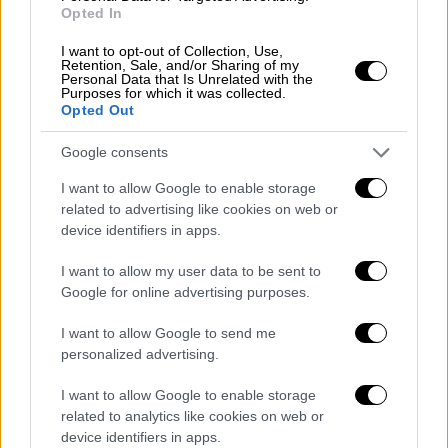
στίχοι των Μπεντζ Πασέκ και Τζάστιν Πολ.
Opted In
«Είμαι ενθουσιασμένος που θα
I want to opt-out of Collection, Use,
Retention, Sale, and/or Sharing of my
επανασυνδεθώ με τη Lionsgate και την
Personal Data that Is Unrelated with the
Purposes for which it was collected.
απίστευτη ομάδα πίσω από την ταινία «La La
Opted Out
Land» για να τη διασκευάσουμε για τη σκηνή
του Μπρόντγουεϊ, που είναι το επόμενο
Google consents
συναρπαστικό κεφάλαιο στην εξέλιξή της»
I want to allow Google to enable storage
είπε ο Μαρκ Πλατ παραγωγός του
related to advertising like cookies on web or
κινηματογραφικού έργου.
device identifiers in apps.
Δεν είναι η πρώτη φορά που το
«La La Land»
I want to allow my user data to be sent to
Google for online advertising purposes.
επεκτείνεται πέρα από τη μεγάλη οθόνη.
Μια συναυλιακή εκδοχή της ταινίας
I want to allow Google to send me
παρουσιάζεται σε περιοδεία σε όλο τον
personalized advertising.
κόσμο από το 2017.
I want to allow Google to enable storage
ΟΛΕΣ ΟΙ ΕΙΔΗΣΕΙΣ
related to analytics like cookies on web or
device identifiers in apps.