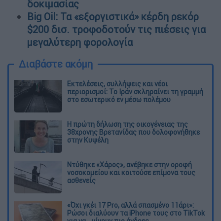
δοκιμασίας
Big Oil: Τα «εξοργιστικά» κέρδη ρεκόρ
$200 δισ. τροφοδοτούν τις πιέσεις για
μεγαλύτερη φορολογία
Διαβάστε ακόμη
Εκτελέσεις, συλλήψεις και νέοι
περιορισμοί: Το Ιράν σκληραίνει τη γραμμή
στο εσωτερικό εν μέσω πολέμου
Η πρώτη δήλωση της οικογένειας της
38χρονης Βρετανίδας που δολοφονήθηκε
στην Κυψέλη
Ντύθηκε «Χάρος», ανέβηκε στην οροφή
νοσοκομείου και κοιτούσε επίμονα τους
ασθενείς
«Όχι γκέι 17 Pro, αλλά σπασμένο 11άρι»:
Ρώσοι διαλύουν τα iPhone τους στο TikTok
για να... γίνουν πιο άνδρες