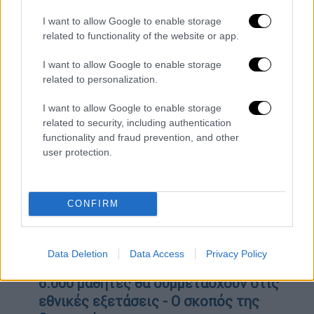
«Ζημιά όσο σχεδόν μια Ελλάδα» - Πού
I want to allow Google to enable storage
οφείλεται η «αρμονική κατάρρευση» των
related to functionality of the website or app.
κτιρίων σε Τουρκία και Συρία - Ειδικός
εξηγεί πώς έπεσαν σαν χαρτόκουτα
I want to allow Google to enable storage
related to personalization.
Άρθρο «φωτιά» της Washington Post για
τα μπαλόνια της Κίνας: Οι ΗΠΑ
I want to allow Google to enable storage
πιστεύουν πως είναι μέσο παγκόσμιας
related to security, including authentication
κατασκοπείας
functionality and fraud prevention, and other
user protection.
Σάλος με το φιλί της Τζιλ Μπάιντεν
στον σύζυγο της Καμάλα Χάρις στο
στόμα - Η κίνηση που πυροδότησε... τις
CONFIRM
φήμες
Πέθανε ο βουλευτής Χανίων της ΝΔ,
Μανούσος Βολουδάκης
Data Deletion
Data Access
Privacy Policy
Έρχεται η ώρα για την «Ελληνική Pisa»:
6.000 μαθητές θα συμμετάσχουν στις
εθνικές εξετάσεις - Ο σκοπός της