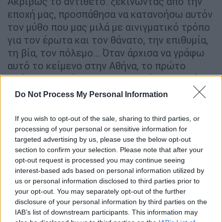
Ακριβώς το αντίθετο: ξεκινώντας από την
εποχή μας, προσπάθησα να κατανοήσω αυτόν
τον μύθο που μας μιλά με αινιγματικό τρόπο
για τον έρωτα και τον θάνατο, την επιθυμία,
τη βία, τον πόλεμο… Όταν άρχισα να γράφω
αυτό το κείμενο στην Αθήνα, το πρώτο
ερώτημα που έθεσα στον εαυτό μου καθώς
περπατούσα δίπλα στην Ομόνοια ήταν: στους
Do Not Process My Personal Information
σκοτεινούς καιρούς που ζούμε σήμερα, τι θα
μπορούσε να είναι καλύτερο από το να
If you wish to opt-out of the sale, sharing to third parties, or
δώσουμε τον λόγο σε μια ξένη που, από τη
processing of your personal or sensitive information for
targeted advertising by us, please use the below opt-out
δική της λαθραία θέση, χρησιμοποιεί τη
section to confirm your selection. Please note that after your
γλώσσα με απόλυτη ελευθερία, χωρίς να
opt-out request is processed you may continue seeing
υποτάσσεται σε γλωσσικούς, ηθικούς ή
interest-based ads based on personal information utilized by
πολιτιστικούς περιορισμούς; Έτσι έφτασα
us or personal information disclosed to third parties prior to
your opt-out. You may separately opt-out of the further
να δώσω ζωή σε αυτή την Κασσάνδρα, η
disclosure of your personal information by third parties on the
οποία δεν είναι πλέον αιχμάλωτη του ενός ή
IAB’s list of downstream participants. This information may
του άλλου είδους αλλά παίρνει την