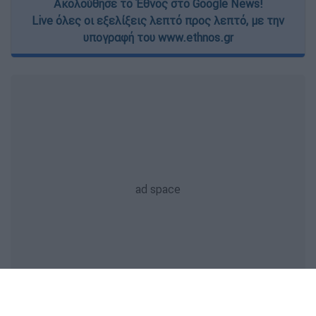
Ακολούθησε το Έθνος στο Google News!
Live όλες οι εξελίξεις λεπτό προς λεπτό, με την
υπογραφή του www.ethnos.gr