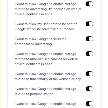
υπογραφή του βραβευμένου Αργεντινού
I want to allow Google to enable storage
συνθέτη Πάβλο Ορτίς, καθηγητή σύνθεσης
related to advertising like cookies on web or
και θεωρητικών στο Πανεπιστήμιο της
device identifiers in apps.
Καλιφόρνιας – Ντέιβις, με σημαντική
I want to allow my user data to be sent to
συνεισφορά στη σύγχρονη μουσική. Η όπερα,
Google for online advertising purposes.
που θα παρουσιαστεί στην Εναλλακτική
Σκηνή της ΕΛΣ σε μουσική διεύθυνση Νίκου
I want to allow Google to send me
personalized advertising.
Βασιλείου και με τη συμμετοχή μουσικών
του Ergon ensemble, είναι γραμμένη πάνω
I want to allow Google to enable storage
στη μοναδική φωνή της διεμφυλικής
related to analytics like cookies on web or
σοπράνο Μαρίας Καστίγιο ντε Λίμα, γνωστής
device identifiers in apps.
για την πρωτοποριακή της πορεία στον χώρο
I want to allow Google to enable storage
της όπερας.
related to functionality of the website or app.
Ο συνθέτης σημειώνει: «Η Κασσάνδρα βλέπει
I want to allow Google to enable storage
ταυτόχρονα το μέλλον και το παρελθόν και
related to personalization.
ζει ένα παρόν που ενημερώνεται από αυτά τα
I want to allow Google to enable storage
οράματα. Η μουσική, από την άλλη,