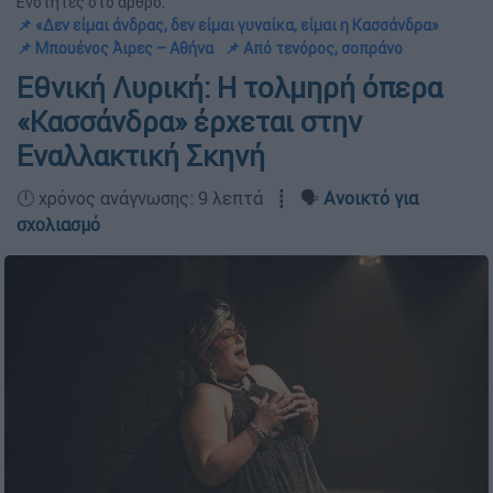
Ενότητες στο άρθρο:
📌 «Δεν είμαι άνδρας, δεν είμαι γυναίκα, είμαι η Κασσάνδρα»
📌 Μπουένος Άιρες – Αθήνα
📌 Από τενόρος, σοπράνο
Εθνική Λυρική: Η τολμηρή όπερα
«Κασσάνδρα» έρχεται στην
Εναλλακτική Σκηνή
🕛 χρόνος ανάγνωσης: 9 λεπτά ┋ 🗣️
Ανοικτό για
σχολιασμό