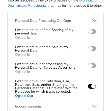
also be disclosed by us to third parties on the
IAB’s List of
ελευθερία της στα χέρια της. Θα δείτε ότι
Downstream Participants
that may further disclose it to other
third parties.
αυτή η Κασσάνδρα δεν έχει διαβατήριο, και
αυτό της επιτρέπει να διαβεί όλες τις
Please note that this website/app uses one or more Google
Personal Data Processing Opt Outs
πύλες, ακόμη και την πύλη του θανάτου.
services and may gather and store information including but
not limited to your visit or usage behaviour. You may click to
I want to opt-out of the Sharing of my
Εντέλει, η Κασσάνδρα δεν είναι αιχμάλωτη
personal data.
grant or deny consent to Google and its third-party tags to
καμιάς εποχής. Ακούγοντας κανείς την
Opted In
use your data for below specified purposes in below Google
Κασσάνδρα καταλαβαίνει ότι η ελευθερία
consent section.
I want to opt-out of the Sale of my
που την ορίζει δεν είναι ιδανικό προς
Personal Data.
Opted In
επίτευξη, αλλά μια κατασκευή που η ίδια
κατάφερε να σφυρηλατήσει με τόση
I want to opt-out of processing my
Personal Data for Targeted Advertising.
ομορφιά. Με τον ίδιο τρόπο που, όπως
Opted In
λέγεται, ο Φλωμπέρ δήλωνε πως η Μαντάμ
I want to opt-out of Collection, Use,
Μποβαρύ ήταν ο ίδιος, θα ήθελα να μπορώ κι
Retention, Sale, and/or Sharing of my
Personal Data that Is Unrelated with the
εγώ να πω: "H Κασσάνδρα είμαι εγώ"»
Purposes for which it was collected.
σημειώνει ο Σέρχιο Μπλάνκο.
Opted Out
Η όπερα δωματίου Κασσάνδρα φέρει την
Google consents