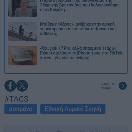
Η πρώτη δήλωση της οικογένειας της
38χρονης Βρετανίδας που δολοφονήθηκε
στην Κυψέλη
Ντύθηκε «Χάρος», ανέβηκε στην οροφή
νοσοκομείου και κοιτούσε επίμονα τους
ασθενείς
«Όχι γκέι 17 Pro, αλλά σπασμένο 11άρι»:
Ρώσοι διαλύουν τα iPhone τους στο TikTok
για να... γίνουν πιο άνδρες
επόμενο
άρθρο
#TAGS
σοπράνο
Εθνική Λυρική Σκηνή