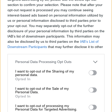
section to confirm your selection. Please note that after your
opt-out request is processed you may continue seeing
interest-based ads based on personal information utilized by
us or personal information disclosed to third parties prior to
your opt-out. You may separately opt-out of the further
Lifestyle
|
28.10.2022 13:17
disclosure of your personal information by third parties on the
Σόνια Θεοδωρίδου: «Έπεσε πάνω μας μία
IAB’s list of downstream participants. This information may
also be disclosed by us to third parties on the
IAB’s List of
νταλίκα και σκοτώθηκε η δίδυμη
Downstream Participants
that may further disclose it to other
αδελφή μου»
third parties.
H διεθνούς φήμης σοπράνο, Σόνια
Please note that this website/app uses one or more Google
Personal Data Processing Opt Outs
Θεοδωρίδου, «ανοίγει την καρδιά» της και
services and may gather and store information including but
μιλά για τα γεγονότα που τη «σημάδεψαν»
not limited to your visit or usage behaviour. You may click to
I want to opt-out of the Sharing of my
personal data.
grant or deny consent to Google and its third-party tags to
Opted In
use your data for below specified purposes in below Google
consent section.
I want to opt-out of the Sale of my
Personal Data.
Opted In
I want to opt-out of processing my
Personal Data for Targeted Advertising.