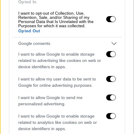
Opted In
I want to opt-out of Collection, Use,
Retention, Sale, and/or Sharing of my
Personal Data that Is Unrelated with the
Purposes for which it was collected.
Opted Out
Google consents
I want to allow Google to enable storage
Μουσική
|
23.05.2022 16:15
related to advertising like cookies on web or
device identifiers in apps.
Η διεθνούς φήμης Σοπράνο Σόνια
Θεοδωρίδου σε ένα μοναδικό ρεσιτάλ
I want to allow my user data to be sent to
στο θέατρο Βράχων
Google for online advertising purposes.
Στις 15 Ιουνίου, ερμηνεύει τραγούδια «από
I want to allow Google to send me
τη Μεσόγειο ως τα πέρατα του κόσμου»
personalized advertising.
I want to allow Google to enable storage
related to analytics like cookies on web or
device identifiers in apps.