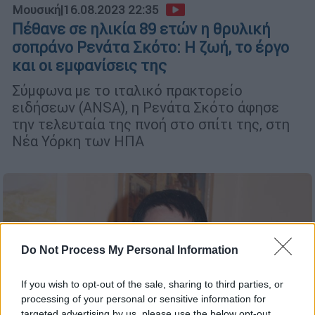
Μουσική
|
16.08.2023 22:35
Πέθανε σε ηλικία 89 ετών η θρυλική
σοπράνο Ρενάτα Σκότο: Η ζωή, το έργο
και οι εμφανίσεις της
Σύμφωνα με το ιταλικό πρακτορείο
ειδήσεων (ANSA), η Ρενάτα Σκότο άφησε
την τελευταία της πνοή στο σπίτι της, στη
Νέα Υόρκη των ΗΠΑ
Do Not Process My Personal Information
If you wish to opt-out of the sale, sharing to third parties, or
processing of your personal or sensitive information for
targeted advertising by us, please use the below opt-out