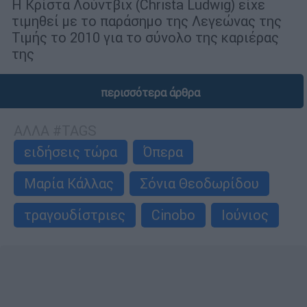
Η Κρίστα Λούντβιχ (Christa Ludwig) είχε
τιμηθεί με το παράσημο της Λεγεώνας της
Τιμής το 2010 για το σύνολο της καριέρας
της
περισσότερα άρθρα
ΑΛΛΑ #TAGS
ειδήσεις τώρα
Όπερα
Μαρία Κάλλας
Σόνια Θεοδωρίδου
τραγουδίστριες
Cinobo
Ιούνιος