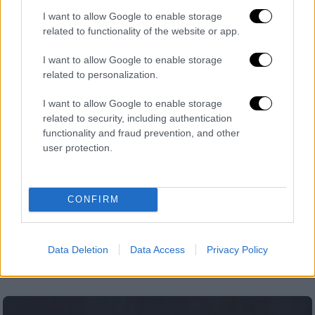
I want to allow Google to enable storage
related to functionality of the website or app.
I want to allow Google to enable storage
related to personalization.
I want to allow Google to enable storage
related to security, including authentication
functionality and fraud prevention, and other
user protection.
Κόσμος
|
12.04.2022 07:43
CONFIRM
Montserrat Caballé: Αφιερωμένο στην
Ισπανίδα «la Superba» το Google doodle
89 χρόνια από τη γέννηση της Ισπανίδας
Data Deletion
Data Access
Privacy Policy
σοπράνο