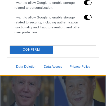
I want to allow Google to enable storage
related to personalization.
Οικονομία
|
23.05.2022 22:49
«Πρωταθλήτρια» Ευρώπης η Ελλάδα
I want to allow Google to enable storage
στις τιμές των καυσίμων - Πού
related to security, including authentication
functionality and fraud prevention, and other
καταγράφει ρεκόρ η βενζίνη
user protection.
Μειωμένη είναι την ίδια ώρα η κίνηση στα
πρατήρια, όπως εξηγούν οι πρατηριούχοι
CONFIRM
Data Deletion
Data Access
Privacy Policy