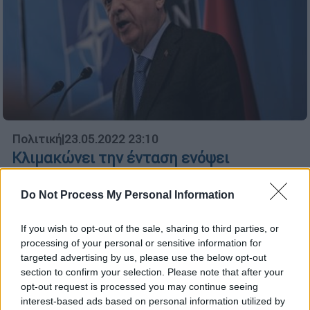
Πολιτική
|
23.05.2022 23:10
Κλιμακώνει την ένταση ενόψει
καλοκαιριού ο Ερντογάν: Κρίση σε
πολιτικό επίπεδο και νέες
Do Not Process My Personal Information
μεταναστευτικές ροές - Πώς απαντά η
Αθήνα
If you wish to opt-out of the sale, sharing to third parties, or
processing of your personal or sensitive information for
Σκληρές δηλώσεις Ερντογάν με αποδέκτη
targeted advertising by us, please use the below opt-out
των Έλληνα πρωθυπουργό, υποβρύχια στη
section to confirm your selection. Please note that after your
Μεσόγειο και συνεχείς παραβιάσεις από
opt-out request is processed you may continue seeing
interest-based ads based on personal information utilized by
αέρος - Σε επιφυλακή Έβρος και Λιμενικό