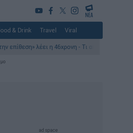
ood & Drink
Travel
Viral
ίθεση» λέει η 46χρονη - Τι αποκάλυψε στους αστ
σμο