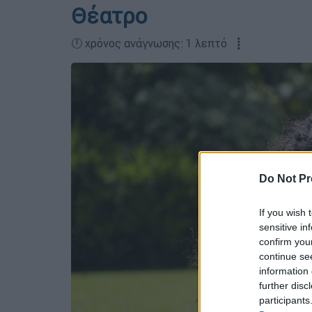
Θέατρο
🕛 χρόνος ανάγνωσης: 1 λεπτό ┋
Do Not Pr
If you wish 
sensitive in
confirm you
continue se
information 
further disc
participants