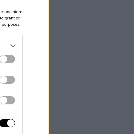
er and store
to grant or
ed purposes