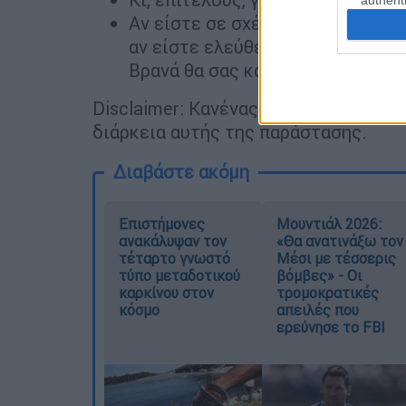
Αν είστε σε σχέση ή και όχι. Αν
αν είστε ελεύθεροι κι ωραίες, το
Βρανά θα σας καλύψει ΟΛΟΥΣ. Ο
Disclaimer: Κανένας ερωτευμένος δεν
διάρκεια αυτής της παράστασης.
Διαβάστε ακόμη
Επιστήμονες
Μουντιάλ 2026:
ανακάλυψαν τον
«Θα ανατινάξω τον
τέταρτο γνωστό
Μέσι με τέσσερις
τύπο μεταδοτικού
βόμβες» - Οι
καρκίνου στον
τρομοκρατικές
κόσμο
απειλές που
ερεύνησε το FBI