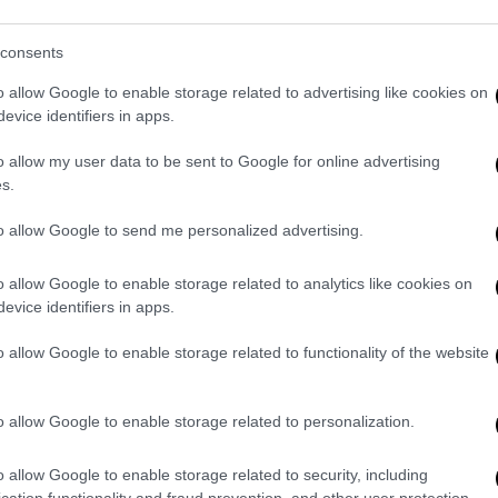
 τον Πάπα!» έρχεται στην
consents
o allow Google to enable storage related to advertising like cookies on
evice identifiers in apps.
α χαλάει η συγκεκριμένη μέρα, η Κατερίνα
o allow my user data to be sent to Google for online advertising
 ‘σας, Τετάρτη (12/2) και Πέμπτη (13/2)
s.
τρο
! Μια παράσταση
stand up comedy
Γεμάτη μουσική και προσωπικές ιστορίες.
to allow Google to send me personalized advertising.
o allow Google to enable storage related to analytics like cookies on
omedy παράσταση
, η κορυφαία κωμικός θ’
evice identifiers in apps.
o allow Google to enable storage related to functionality of the website
 τροφή του έρωτα; Γιατί να μην θεωρείται,
 ή-ακόμη καλύτερα-μια ωραία καρμπονάρα;
o allow Google to enable storage related to personalization.
τευμένων όταν, θα έλεγε κανείς ότι οι
ανάγκη από κεφάτες δραστηριότητες;
o allow Google to enable storage related to security, including
τή η γιορτή, ε;;;
cation functionality and fraud prevention, and other user protection.