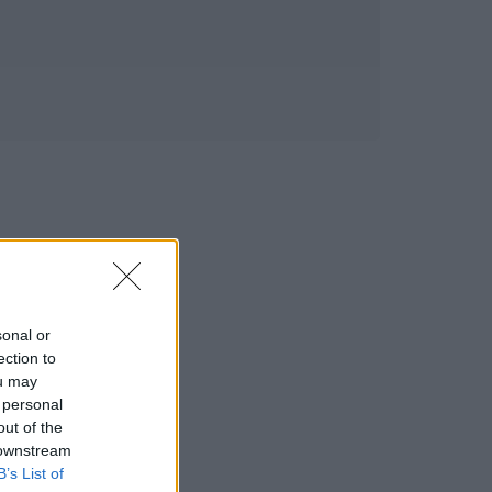
sonal or
ection to
ou may
 personal
out of the
 downstream
B’s List of