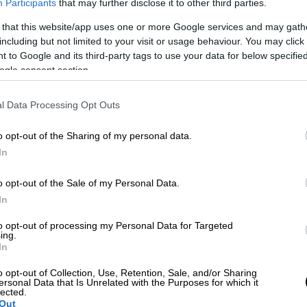
Participants
that may further disclose it to other third parties.
 that this website/app uses one or more Google services and may gath
including but not limited to your visit or usage behaviour. You may click 
 to Google and its third-party tags to use your data for below specifi
ogle consent section.
l Data Processing Opt Outs
 το ΕΘΝΟΣ στη Google
o opt-out of the Sharing of my personal data.
In
η γιορτή του
Αγίου Βαλεντίνου
. Η γιορτή
o opt-out of the Sale of my Personal Data.
. Η επίσημη μέρα για λουλούδια,
In
, μπαλονάκια, γλυκά λογάκια. Η
Κατερίνα
υτά. Όχι τον έρωτα. Την ημέρα.
to opt-out of processing my Personal Data for Targeted
ing.
In
o opt-out of Collection, Use, Retention, Sale, and/or Sharing
ersonal Data that Is Unrelated with the Purposes for which it
lected.
Out