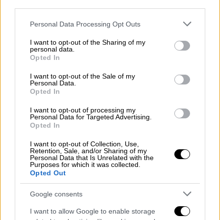
third parties.
Από premium steak & lobster μέχρι
αυθεντική ιταλική φινέτσα
Please note that this website/app uses one or more Google
Personal Data Processing Opt Outs
services and may gather and store information including but
not limited to your visit or usage behaviour. You may click to
I want to opt-out of the Sharing of my
personal data.
grant or deny consent to Google and its third-party tags to
Opted In
use your data for below specified purposes in below Google
consent section.
I want to opt-out of the Sale of my
Personal Data.
Opted In
I want to opt-out of processing my
Personal Data for Targeted Advertising.
Opted In
I want to opt-out of Collection, Use,
Retention, Sale, and/or Sharing of my
Personal Data that Is Unrelated with the
Purposes for which it was collected.
Opted Out
Google consents
Σινεμά
|
05.09.2025 12:40
I want to allow Google to enable storage
Σάλος με τη νέα κινηματογραφική