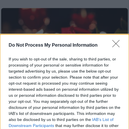
Do Not Process My Personal Information
If you wish to opt-out of the sale, sharing to third parties, or
processing of your personal or sensitive information for
targeted advertising by us, please use the below opt-out
section to confirm your selection. Please note that after your
opt-out request is processed you may continue seeing
interest-based ads based on personal information utilized by
us or personal information disclosed to third parties prior to
Our Network
|
13.02.2026 13:08
your opt-out. You may separately opt-out of the further
disclosure of your personal information by third parties on the
10 εστιατόρια για τον Άγιο Βαλεντίνο: Τα
IAB’s list of downstream participants. This information may
πιο ρομαντικά hot spots της Αθήνας για
also be disclosed by us to third parties on the
IAB’s List of
ένα αξέχαστο δείπνο
Downstream Participants
that may further disclose it to other