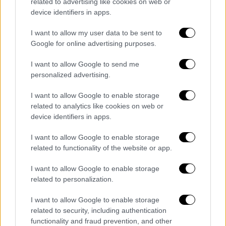
related to advertising like cookies on web or
διασκευή των «Ανεμοδαρμένων Υψών» -
device identifiers in apps.
Έντονες αντιδράσεις για τις τολμηρές
σκηνές
I want to allow my user data to be sent to
Google for online advertising purposes.
Η ταινία, με πρωταγωνιστές τη Μαργκό
Ρόμπι και τον Τζέικομπ Ελορντί, αναμένεται
I want to allow Google to send me
να κυκλοφορήσει στις 14 Φεβρουαρίου 2026
personalized advertising.
I want to allow Google to enable storage
related to analytics like cookies on web or
device identifiers in apps.
I want to allow Google to enable storage
related to functionality of the website or app.
I want to allow Google to enable storage
related to personalization.
I want to allow Google to enable storage
related to security, including authentication
functionality and fraud prevention, and other