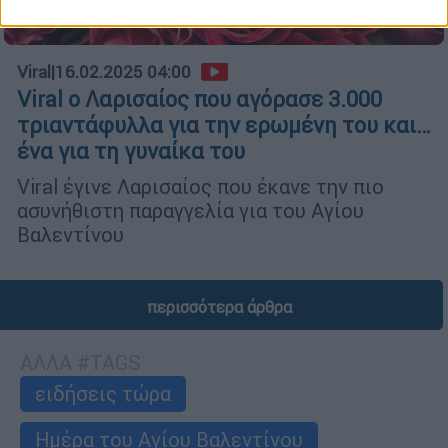
Viral
|
16.02.2025 04:00
Viral o Λαρισαίος που αγόρασε 3.000
τριαντάφυλλα για την ερωμένη του και…
ένα για τη γυναίκα του
Viral έγινε Λαρισαίος που έκανε την πιο
ασυνήθιστη παραγγελία για του Αγίου
Βαλεντίνου
περισσότερα άρθρα
ΑΛΛΑ #TAGS
ειδήσεις τώρα
Ημέρα του Αγίου Βαλεντίνου