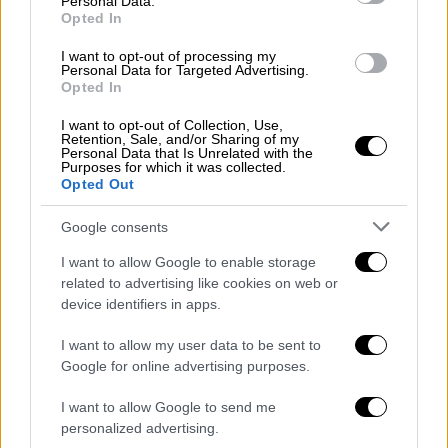
Personal Data.
Από premium steak & lobster μέχρι
Opted In
αυθεντική ιταλική φινέτσα
I want to opt-out of processing my
Personal Data for Targeted Advertising.
Opted In
I want to opt-out of Collection, Use,
Retention, Sale, and/or Sharing of my
Personal Data that Is Unrelated with the
Purposes for which it was collected.
Opted Out
Google consents
I want to allow Google to enable storage
related to advertising like cookies on web or
device identifiers in apps.
I want to allow my user data to be sent to
Google for online advertising purposes.
I want to allow Google to send me
Σινεμά
|
05.09.2025 12:40
personalized advertising.
Σάλος με τη νέα κινηματογραφική