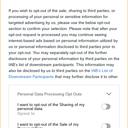
If you wish to opt-out of the sale, sharing to third parties, or
processing of your personal or sensitive information for
targeted advertising by us, please use the below opt-out
section to confirm your selection. Please note that after your
opt-out request is processed you may continue seeing
interest-based ads based on personal information utilized by
us or personal information disclosed to third parties prior to
your opt-out. You may separately opt-out of the further
disclosure of your personal information by third parties on the
IAB’s list of downstream participants. This information may
also be disclosed by us to third parties on the
IAB’s List of
Downstream Participants
that may further disclose it to other
third parties.
Please note that this website/app uses one or more Google
Personal Data Processing Opt Outs
services and may gather and store information including but
Our Network
|
13.02.2026 13:08
not limited to your visit or usage behaviour. You may click to
I want to opt-out of the Sharing of my
10 εστιατόρια για τον Άγιο Βαλεντίνο: Τα
personal data.
grant or deny consent to Google and its third-party tags to
Opted In
πιο ρομαντικά hot spots της Αθήνας για
use your data for below specified purposes in below Google
ένα αξέχαστο δείπνο
consent section.
I want to opt-out of the Sale of my