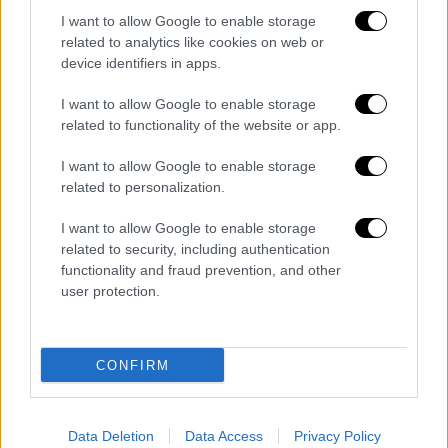
διασκευή των «Ανεμοδαρμένων Υψών» -
I want to allow Google to enable storage
Έντονες αντιδράσεις για τις τολμηρές
related to analytics like cookies on web or
device identifiers in apps.
σκηνές
Η ταινία, με πρωταγωνιστές τη Μαργκό
I want to allow Google to enable storage
Ρόμπι και τον Τζέικομπ Ελορντί, αναμένεται
related to functionality of the website or app.
να κυκλοφορήσει στις 14 Φεβρουαρίου 2026
I want to allow Google to enable storage
related to personalization.
I want to allow Google to enable storage
related to security, including authentication
functionality and fraud prevention, and other
user protection.
CONFIRM
Data Deletion
Data Access
Privacy Policy