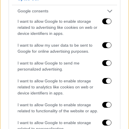
ένα αξέχαστο δείπνο
Από premium steak & lobster μέχρι
Google consents
αυθεντική ιταλική φινέτσα
I want to allow Google to enable storage
related to advertising like cookies on web or
device identifiers in apps.
I want to allow my user data to be sent to
Google for online advertising purposes.
I want to allow Google to send me
personalized advertising.
I want to allow Google to enable storage
related to analytics like cookies on web or
device identifiers in apps.
I want to allow Google to enable storage
related to functionality of the website or app.
I want to allow Google to enable storage
Σινεμά
|
05.09.2025 12:40
related to personalization.