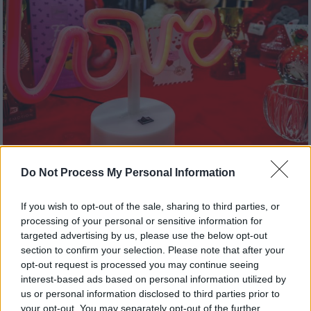
Ελλάδα
|
14.02.2026 06:30
Do Not Process My Personal Information
Άγιος Βαλεντίνος: Την τιμητική τους
ανθοπωλεία και ρομαντικοί χώροι
If you wish to opt-out of the sale, sharing to third parties, or
εστίασης και διασκέδασης - Πού θα
processing of your personal or sensitive information for
targeted advertising by us, please use the below opt-out
κυμανθούν οι τιμές
section to confirm your selection. Please note that after your
Τα δημοφιλή προϊόντα των ανθοπωλείων
opt-out request is processed you may continue seeing
interest-based ads based on personal information utilized by
παρουσιάζουν φέτος αύξηση τιμών μέχρι και
us or personal information disclosed to third parties prior to
15%, ενώ ο μέσος όρος της κατανάλωσης θα
your opt-out. You may separately opt-out of the further