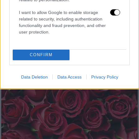
Σάλος με τη νέα κινηματογραφική
διασκευή των «Ανεμοδαρμένων Υψών» -
I want to allow Google to enable storage
related to security, including authentication
Έντονες αντιδράσεις για τις τολμηρές
functionality and fraud prevention, and other
σκηνές
user protection.
Η ταινία, με πρωταγωνιστές τη Μαργκό
Ρόμπι και τον Τζέικομπ Ελορντί, αναμένεται
να κυκλοφορήσει στις 14 Φεβρουαρίου 2026
CONFIRM
Data Deletion
Data Access
Privacy Policy