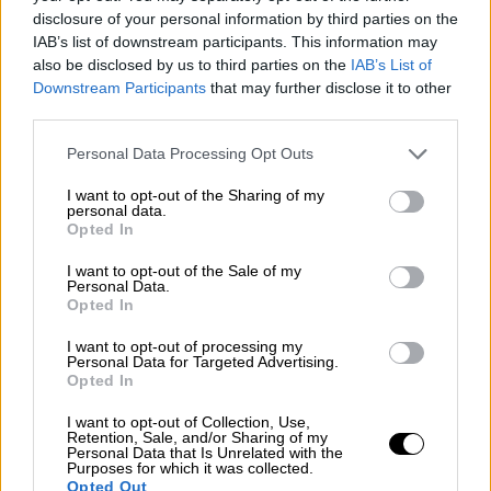
κυμανθεί μεταξύ 20-40 ευρώ
disclosure of your personal information by third parties on the
IAB’s list of downstream participants. This information may
also be disclosed by us to third parties on the
IAB’s List of
Downstream Participants
that may further disclose it to other
third parties.
Please note that this website/app uses one or more Google
Personal Data Processing Opt Outs
services and may gather and store information including but
not limited to your visit or usage behaviour. You may click to
I want to opt-out of the Sharing of my
personal data.
grant or deny consent to Google and its third-party tags to
Opted In
use your data for below specified purposes in below Google
consent section.
I want to opt-out of the Sale of my
Personal Data.
Opted In
I want to opt-out of processing my
Personal Data for Targeted Advertising.
Opted In
Our Network
|
13.02.2026 13:08
I want to opt-out of Collection, Use,
10 εστιατόρια για τον Άγιο Βαλεντίνο: Τα
Retention, Sale, and/or Sharing of my
Personal Data that Is Unrelated with the
πιο ρομαντικά hot spots της Αθήνας για
Purposes for which it was collected.
Opted Out