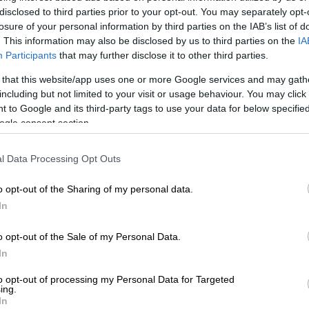
ο
Θέατρο Γκλόρια
φιλοξενεί —σε
disclosed to third parties prior to your opt-out. You may separately opt-
ι Δημήτρη Μακαλιά και σε διασκευή του
losure of your personal information by third parties on the IAB’s list of
. This information may also be disclosed by us to third parties on the
IA
η διαδραστική, αλλοπρόσαλλη και
Participants
that may further disclose it to other third parties.
αι σε όσους λατρεύουν το χιούμορ, το
ν κατάσταση στα χέρια τους! Ας μην
 that this website/app uses one or more Google services and may gath
including but not limited to your visit or usage behaviour. You may click 
νιστής είναι το ίδιο το κοινό που
 to Google and its third-party tags to use your data for below specifi
 δολοφόνο!
ogle consent section.
l Data Processing Opt Outs
o opt-out of the Sharing of my personal data.
ριέται με το εμβληματικό «1984»
In
o opt-out of the Sale of my Personal Data.
In
. Μία αλήθεια (απλώς κάθε
to opt-out of processing my Personal Data for Targeted
ing.
In