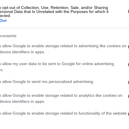
οπτοι που βρίσκονται επί σκηνής
o opt-out of Collection, Use, Retention, Sale, and/or Sharing
ersonal Data that Is Unrelated with the Purposes for which it
ο κοινό, το προκαλούν να γίνει πιο
lected.
Out
δει πίσω από τα φαινόμενα. Οι θεατές δεν
λλά καλούνται να συμμετάσχουν ενεργά και
consents
 Ποιος είναι τελικά ο δολοφόνος της
o allow Google to enable storage related to advertising like cookies on
evice identifiers in apps.
οαστή κυρία Χατζηπατέρα, η ροζ
o allow my user data to be sent to Google for online advertising
η ή ο μυστηριώδης αντικέρ Λεωνίδας; Στο
s.
ρύψουν.
to allow Google to send me personalized advertising.
 αυτούς, καθώς ο αστυνόμος Σταύρος
πτοι. Μαζί του —και όχι πάντα ιδιαίτερα
o allow Google to enable storage related to analytics like cookies on
 του, ο Πανάγος.
evice identifiers in apps.
o allow Google to enable storage related to functionality of the website
ο «Studio Antony», επί της οδού