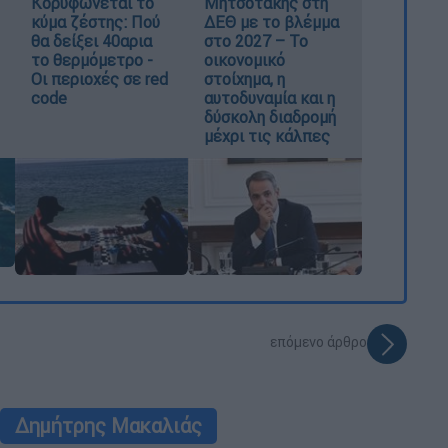
Κορυφώνεται το
Μητσοτάκης στη
κύμα ζέστης: Πού
ΔΕΘ με το βλέμμα
θα δείξει 40αρια
στο 2027 – Το
το θερμόμετρο -
οικονομικό
Οι περιοχές σε red
στοίχημα, η
code
αυτοδυναμία και η
δύσκολη διαδρομή
μέχρι τις κάλπες
επόμενο άρθρο
Δημήτρης Μακαλιάς