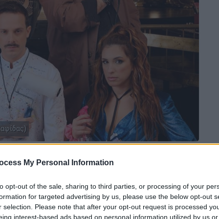
καφίδας)
 το ΕΘΝΟΣ στη Google
ocess My Personal Information
νέξυπνη κωμωδία των Μπρους Τζόρνταν &
to opt-out of the sale, sharing to third parties, or processing of your per
formation for targeted advertising by us, please use the below opt-out s
η χρονιά
στην Ελλάδα!
r selection. Please note that after your opt-out request is processed y
eing interest-based ads based on personal information utilized by us or