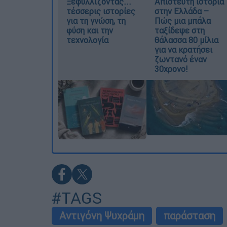
Ξεφυλλίζοντας...
Απίστευτη ιστορία
τέσσερις ιστορίες
στην Ελλάδα –
για τη γνώση, τη
Πώς μια μπάλα
φύση και την
ταξίδεψε στη
τεχνολογία
θάλασσα 80 μίλια
για να κρατήσει
ζωντανό έναν
30χρονο!
#TAGS
Αντιγόνη Ψυχράμη
παράσταση