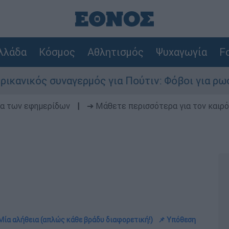
λλάδα
Κόσμος
Αθλητισμός
Ψυχαγωγία
Fo
ναγερμός για Πούτιν: Φόβοι για ρωσικό χτύπημα
δα των εφημερίδων
|
➔ Μάθετε περισσότερα για τον καιρό
 Μία αλήθεια (απλώς κάθε βράδυ διαφορετική!)
📌 Υπόθεση