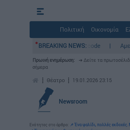
Πολιτική
Οικονομία
Ε
 Οι περιοχές σε red code
BREAKING NEWS:
Αμερικανικός συ
Πρωινή ενημέρωση:
➔ Δείτε τα πρωτοσέλι
σήμερα
┋
Θέατρο
┋
19.01.2026 23:15
Newsroom
Ενότητες στο άρθρο:
📌 Ένα ψαλίδι, πολλές εκδοχές.