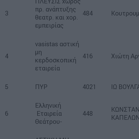
ΠΛΕΥΣΙΣ χώρος
πρ. ανάπτυξης
3
484
Κουτρουμ
θεατρ. και χορ.
εμπειρίας
vasistas αστική
μη
4
416
Χιώτη Αρ
κερδοσκοπική
εταιρεία
5
ΠΥΡ
4021
ΙΩ ΒΟΥΛ
Ελληνική
ΚΩΝΣΤΑΝ
6
Εταιρεία
448
ΚΑΠΕΛΩ
Θεάτρου-