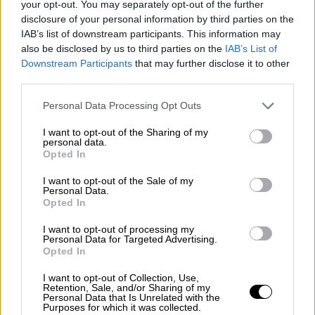
Πολιτισμός
|
09.12.2019 22:07
your opt-out. You may separately opt-out of the further
disclosure of your personal information by third parties on the
Υπουργείο Πολιτισμού: Δίνει 4 εκατ.
IAB’s list of downstream participants. This information may
ευρώ για έκτακτες επιχορηγήσεις
also be disclosed by us to third parties on the
IAB’s List of
Εθνικό Μουσείο Σύγχρονης Τέχνης, Εθνικό
Downstream Participants
that may further disclose it to other
third parties.
Θέατρο, Εθνική Λυρική Σκηνή και Μέγαρο
Μουσικής Αθηνών ενισχύονται οικονομικά
Please note that this website/app uses one or more Google
Personal Data Processing Opt Outs
services and may gather and store information including but
not limited to your visit or usage behaviour. You may click to
I want to opt-out of the Sharing of my
personal data.
grant or deny consent to Google and its third-party tags to
Opted In
use your data for below specified purposes in below Google
consent section.
I want to opt-out of the Sale of my
Personal Data.
Opted In
I want to opt-out of processing my
Personal Data for Targeted Advertising.
Opted In
I want to opt-out of Collection, Use,
Retention, Sale, and/or Sharing of my
Personal Data that Is Unrelated with the
Purposes for which it was collected.