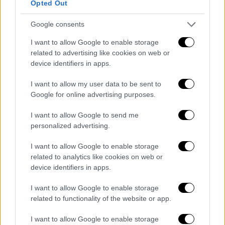
Opted Out
Google consents
Θέατρο
|
21.08.2019 21:25
I want to allow Google to enable storage
Αυτά είναι τα θεατρικά σχήματα που θα
related to advertising like cookies on web or
device identifiers in apps.
λάβουν επιχορήγηση
Το ποσό του 1 εκατομμυρίου ευρώ θα
I want to allow my user data to be sent to
μοιραστούν 64 θεατρικά σχήματα του
Google for online advertising purposes.
ελεύθερου θεάτρου τα οποία επιλέχθηκαν
I want to allow Google to send me
από τις 131 συνολικά αιτήσεις που
personalized advertising.
κατατέθηκαν.
I want to allow Google to enable storage
related to analytics like cookies on web or
device identifiers in apps.
I want to allow Google to enable storage
related to functionality of the website or app.
I want to allow Google to enable storage