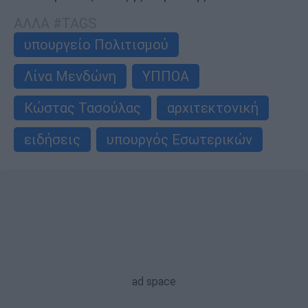
ΑΛΛΑ #TAGS
υπουργείο Πολιτισμού
Λίνα Μενδώνη
ΥΠΠΟΑ
Κώστας Τασούλας
αρχιτεκτονική
ειδήσεις
υπουργός Εσωτερικών