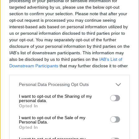
processing of your personal or sensitive information for
targeted advertising by us, please use the below opt-out
section to confirm your selection. Please note that after your
Προσθέστε το ΕΘΝΟΣ στη Google
opt-out request is processed you may continue seeing
interest-based ads based on personal information utilized by
us or personal information disclosed to third parties prior to
Έκτακτες οικονομικές ενισχύσεις σε δήμους
your opt-out. You may separately opt-out of the further
με συνολικό ύψος 4.720.000 ευρώ, έκανε
disclosure of your personal information by third parties on the
δεκτό το υπουργείο Εσωτερικών, για να
IAB’s list of downstream participants. This information may
αντιμετωπιστούν οι ζημιές και οι
also be disclosed by us to third parties on the
IAB’s List of
καταστροφές που προκλήθηκαν στις
Downstream Participants
that may further disclose it to other
third parties.
υποδομές τους από την τελευταία
κακοκαιρία και για έργα υποδομών με σκοπό
Please note that this website/app uses one or more Google
Personal Data Processing Opt Outs
services and may gather and store information including but
να αντιμετωπιστεί η λειψυδρία.
not limited to your visit or usage behaviour. You may click to
I want to opt-out of the Sharing of my
personal data.
grant or deny consent to Google and its third-party tags to
Πιο συγκεκριμένα, για τα έργα
Opted In
use your data for below specified purposes in below Google
αποκατάστασης των ζημιών από τα έντονα
consent section.
I want to opt-out of the Sale of my
καιρικά φαινόμενα, εγκρίθηκαν
Personal Data.
επιχορηγήσεις ύψους 3.235.000 ευρώ, στους
Opted In
δήμους Αγίου Βασιλείου (350.000 ευρώ),
I want to opt-out of processing my