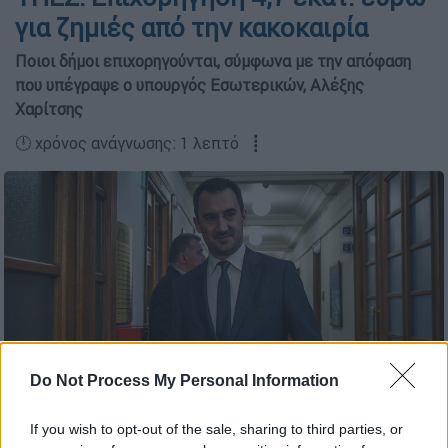
για ζημιές από την κακοκαιρία
Ποιοι δήμοι επιχορηγούνται, σύμφωνα με την απόφαση
που υπέγραψε ο υπουργός Εσωτερικών, Αλέξης
Χαρίτσης
🕛 χρόνος ανάγνωσης: 1 λεπτό ┋
Do Not Process My Personal Information
If you wish to opt-out of the sale, sharing to third parties, or
Αλέξης Χαρίτσης/Eurokinissi