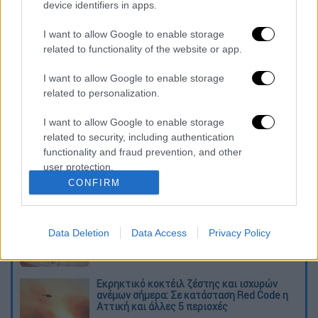
Χανίων (400.000 ευρώ).
device identifiers in apps.
Τις σχετικές αποφάσεις υπέγραψε ο
I want to allow Google to enable storage
υπουργός Εσωτερικών, Αλέξης Χαρίτσης.
related to functionality of the website or app.
Διαβάστε ακόμη
I want to allow Google to enable storage
related to personalization.
Από το Μίσιγκαν στον Λευκό Οίκο: Τι
σημαίνει η νίκη του Αμπντούλ Ελ-Σαγέντ
I want to allow Google to enable storage
για τους Δημοκρατικούς
related to security, including authentication
functionality and fraud prevention, and other
user protection.
O στρατηγός ήταν σχιζοφρενής, εμμονικός,
πλησίαζε τα 75 όταν τον αντάμωσε η δόξα –
CONFIRM
Εκείνος που άλλαξε την πορεία της
Ιστορίας!
Πώς πνίγηκε το 4χρονο παιδί σε πισίνα
Data Deletion
Data Access
Privacy Policy
στην Πάρο: Οι γονείς ήταν στη θάλασσα, ο
μπάρμαν έπεσε να το σώσει
Εκρηκτικό κοκτέιλ ζέστης και ισχυρών
ανέμων σήμερα: Σε κατάσταση Red Code η
Αττική και άλλες 5 περιοχές