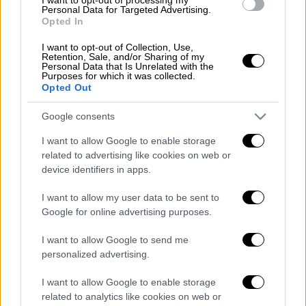
Αλμυρού (185.000 ευρώ), Αποκορώνου
Personal Data for Targeted Advertising.
Opted In
(400.000 ευρώ), Αριστοτέλη (220.000 ευρώ),
Ρεθύμνης (500.000 ευρώ), Δίου Ολύμπου
I want to opt-out of Collection, Use,
Retention, Sale, and/or Sharing of my
(80.000 ευρώ), Πλατανιά (500.000 ευρώ),
Personal Data that Is Unrelated with the
Purposes for which it was collected.
Σφακίων (500.000 ευρώ) και Χανίων (500.000
Opted Out
ευρώ).
Google consents
Ακόμη, εγκρίθηκαν επιχορηγήσεις ύψους
I want to allow Google to enable storage
1.485.000 ευρώ για τη χρηματοδότηση των
related to advertising like cookies on web or
αναγκαίων εργασιών με σκοπό την
device identifiers in apps.
αντιμετώπιση του φαινομένου της
I want to allow my user data to be sent to
λειψυδρίας στους δήμους Αγίου Βασιλείου
Google for online advertising purposes.
(150.000 ευρώ), Αμφίπολης (285.000 ευρώ),
Αχαρνών-Αστερουσίων (200.000 ευρώ),
I want to allow Google to send me
Κομοτηνής (150.000 ευρώ), Ρεθύμνης
personalized advertising.
(300.000 ευρώ) και στη Δημόσια Επιχείρηση
I want to allow Google to enable storage
Ύδρευσης και Αποχέτευσης Βορείου Άξονα
related to analytics like cookies on web or