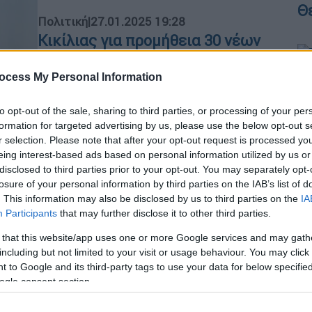
Θ
Πολιτική
|
27.01.2025 19:28
Κικίλιας για προμήθεια 30 νέων
μετεωρολογικών σταθμών:
Εκσυγχρονίζουμε το κράτος
ocess My Personal Information
ΑΠ
«Οι μετεωρολόγοι θα έχουν
Τ
to opt-out of the sale, sharing to third parties, or processing of your per
περισσότερα εργαλεία για να
μ
formation for targeted advertising by us, please use the below opt-out s
προστατεύονται οι πολίτες»
r selection. Please note that after your opt-out request is processed y
eing interest-based ads based on personal information utilized by us or
disclosed to third parties prior to your opt-out. You may separately opt-
losure of your personal information by third parties on the IAB’s list of
. This information may also be disclosed by us to third parties on the
IA
Ελλάδα
|
28.12.2024 21:05
Participants
that may further disclose it to other third parties.
Κακοκαιρία: Το μπαλόνι που
 that this website/app uses one or more Google services and may gath
επανέφερε την κανονική ροή της
including but not limited to your visit or usage behaviour. You may click 
κυκλοφορίας
 to Google and its third-party tags to use your data for below specifi
ogle consent section.
Τι είναι η ραδιοβόλιση και γιατί αντί
για έξι την ημέρα η χώρας εκτοξεύει