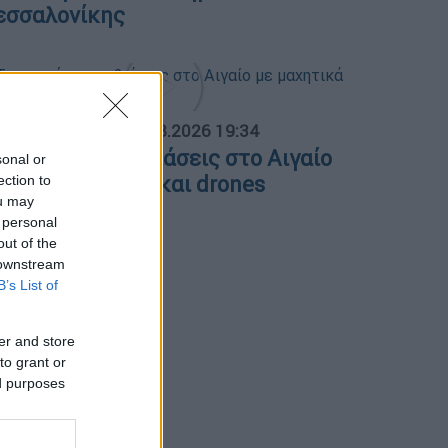
εσσαλονίκης
ΟΣΠΑΣΜΑΤΑ...
|
06.08.2026 19:34
ουρκικές παραβιάσεις στο Αιγαίο
sonal or
ε μαχητικά F-16 και drones
ection to
ou may
 personal
out of the
 downstream
B’s List of
er and store
to grant or
ed purposes