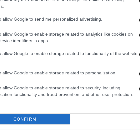
Προειδοποίηση που προβληματίζει
s.
από Ζερεφό: Τα φυσικά φαινόμενα
to allow Google to send me personalized advertising.
θα αυξηθούν σε συχνότητα και
ένταση
o allow Google to enable storage related to analytics like cookies on
Κάθε 15-20 χρόνια είναι έντονη η
evice identifiers in apps.
εμφάνιση της αφρικανικής σκόνης - Τι
o allow Google to enable storage related to functionality of the website
λέει ο επιστήμονας για όσα θα έρθουν
o allow Google to enable storage related to personalization.
Πολιτισμός
|
22.02.2024 14:38
o allow Google to enable storage related to security, including
Βρετανικό Μουσείο: Τραγικές
cation functionality and fraud prevention, and other user protection.
συνθήκες προστασίας -
Ετοιμόρροπη οροφή σε αίθουσα με
ελληνικά γλυπτά
CONFIRM
Στις 23 Ιανουαρίου διαπίστωσαν ότι
έλειπαν οι γυάλινες επιφάνειές από