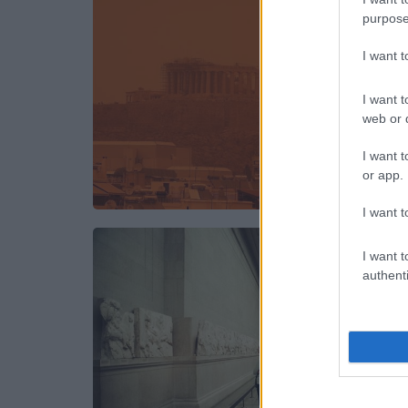
purpose
I want 
I want t
web or d
I want t
or app.
I want t
I want t
authenti