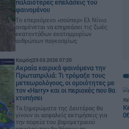
παλαιότερες επελάσεις του
φαινομένου
Το επερχόμενο «σούπερ» Ελ Νίνιο
αναμένεται να επηρεάσει τις ζωές
εκατοντάδων εκατομμυρίων
ανθρώπων παγκοσμίως
Καιρός
|
29.03.2026 07:20
Ακραία καιρικά φαινόμενα την
Πρωταπριλιά: Τι τρόμαξε τους
μετεωρολόγους, οι ομοιότητες με
τον «Harry» και οι περιοχές που θα
χτυπήσει
Κε
Κ
Τα ξημερώματα της Δευτέρας θα
0
γίνουν οι ασφαλείς εκτιμήσεις για
την πορεία του βαρομετρικού
χαμηλού που θα θέσουν σε