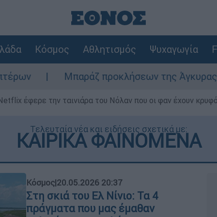
λάδα
Κόσμος
Αθλητισμός
Ψυχαγωγία
F
παράζ προκλήσεων της Άγκυρας στο Αιγαίο: Εικ
Netflix έφερε την ταινιάρα του Νόλαν που οι φαν έχουν κρυφό
Τελευταία νέα και ειδήσεις σχετικά με:
ΚΑΙΡΙΚΑ ΦΑΙΝΟΜΕΝΑ
Κόσμος
|
20.05.2026 20:37
Στη σκιά του Ελ Νίνιο: Τα 4
πράγματα που μας έμαθαν