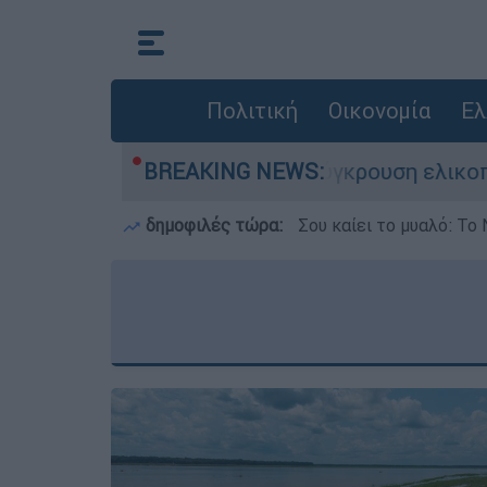
Πολιτική
Οικονομία
Ελ
 τη ζωή του στη σύγκρουση ελικοπτέρων
BREAKING NEWS:
Μ
δημοφιλές τώρα:
Σου καίει το μυαλό: Το 