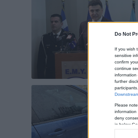
Do Not Pr
If you wish 
sensitive in
confirm you
continue se
information 
further disc
participants
Downstream 
Please note
information 
deny consent
in below Go