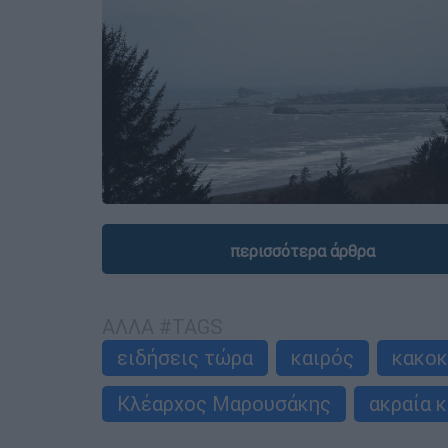
περισσότερα άρθρα
ΑΛΛΑ #TAGS
ειδήσεις τώρα
καιρός
κακοκ
Κλέαρχος Μαρουσάκης
ακραία 