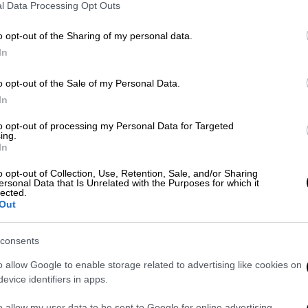
l Data Processing Opt Outs
μόλις τρία
o opt-out of the Sharing of my personal data.
In
o opt-out of the Sale of my Personal Data.
In
to opt-out of processing my Personal Data for Targeted
Καιρός
|
10.11.2024 21:48
ing.
In
Κύπρος: Εντυπωσιακό βίντεο και
εικόνες από τον υδροστρόβιλο
o opt-out of Collection, Use, Retention, Sale, and/or Sharing
ersonal Data that Is Unrelated with the Purposes for which it
lected.
Στην περιοχή Πισσούρη της Λεμεσού
Out
consents
o allow Google to enable storage related to advertising like cookies on
evice identifiers in apps.
Ελλάδα
|
25.04.2024 14:24
o allow my user data to be sent to Google for online advertising