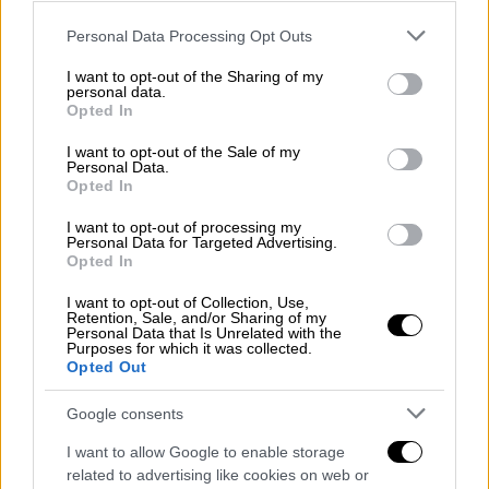
μισθός των βουλευτών, ώστε να επαρκεί για
Please note that this website/app uses one or more Google
Personal Data Processing Opt Outs
μια εφάπαξ ενίσχυση των κομμάτων τους,
services and may gather and store information including but
εάν αυτό χρειαστεί. Δεν μπορεί όμως τα
not limited to your visit or usage behaviour. You may click to
I want to opt-out of the Sharing of my
personal data.
grant or deny consent to Google and its third-party tags to
κόμματα, να ισχυρίζονται ότι είναι
Opted In
use your data for below specified purposes in below Google
δημοκρατικά, ομόψυχα, αλληλέγγυα, αλλά να
consent section.
I want to opt-out of the Sale of my
θέλουν και την πίττα αφάγωτη και τον σκύλο
Personal Data.
χορτάτο. Δεν μπορεί, ο λαός, τον οποίο τόσο
Opted In
συχνά επικαλούνται, και μάλιστα με
I want to opt-out of processing my
μεγαλοστομίες συμπαράστασης, (και για τον
Personal Data for Targeted Advertising.
Opted In
οποίο είναι σε μέγιστο βαθμό υπεύθυνοι), να
υφίσταται τα πάνδεινα, αλλά τα ίδια να μη
I want to opt-out of Collection, Use,
Retention, Sale, and/or Sharing of my
θέλουν να χάσουν τίποτε από όσα μπορούν
Personal Data that Is Unrelated with the
Purposes for which it was collected.
να κερδίσουν προς όφελός τους.
Opted Out
Είναι πιθανό, ορισμένοι, για να
Google consents
υπονομεύσουν την πρόταση, να πουν ότι
I want to allow Google to enable storage
πρόκειται για «λαϊκισμό». Αν είναι έτσι, τότε
related to advertising like cookies on web or