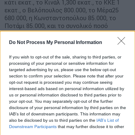
κάτι εκατ., το Κινάλ 1,300 εκατ., το ΚΚΕ 1
εκατ., ο Βελόπουλος 800.000, το Μέρα25
680.000, η Κωνσταντοπούλου 85.000, το
Ποτάμι 85.000, και το συνολικό ποσό
ανέρχεται στα 13.500.000 ευρώ.
Do Not Process My Personal Information
Στη φάση αυτή, της εθνικής πανδημίας, το
ποσό αυτό επιβάλλεται να δοθεί στην
If you wish to opt-out of the sale, sharing to third parties, or
πολιτεία για το δοκιμαζόμενο Εθνικό
processing of your personal or sensitive information for
Σύστημα Υγείας, ως δείγμα πολιτικής
targeted advertising by us, please use the below opt-out
section to confirm your selection. Please note that after your
ευθύνης και αλληλεγγύης. Δεν μπορεί να
opt-out request is processed you may continue seeing
περιμένει κανείς την ευαισθησία και
interest-based ads based on personal information utilized by
ευεργεσία του ιδιωτικού παράγοντα για την
us or personal information disclosed to third parties prior to
αγορά αναγκαίων υλικών, και την ίδια στιγμή
your opt-out. You may separately opt-out of the further
disclosure of your personal information by third parties on the
το δημόσιο χρήμα να καταναλώνεται (δεν
IAB’s list of downstream participants. This information may
λέω σπαταλιέται) για την υποστήριξη των
also be disclosed by us to third parties on the
IAB’s List of
κομματικών υποχρεώσεων. Δόξα τω θεώ
Downstream Participants
that may further disclose it to other
στην Ελλάδα είναι αρκετά σεβαστός ο
third parties.