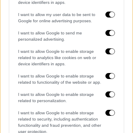
όμως ποια «συνεννόηση και ομοψυχία του
device identifiers in apps.
πολιτικού κόσμου» εννοούσε η Πρόεδρος
I want to allow my user data to be sent to
της Δημοκρατίας στο Διάγγελμά της την 24η
Google for online advertising purposes.
Μαρτίου; Και ποιό το κίνητρο για την
«ατομική ευθύνη» την οποία επικαλούνται
I want to allow Google to send me
όλοι, εάν δεν υπάρχει πρωτίστως η αναγκαία
personalized advertising.
πολιτική ευθύνη; Μήπως πρέπει, μέσω της
I want to allow Google to enable storage
κίνησης αυτής, της επιχορήγησης του ΕΣΥ
related to analytics like cookies on web or
από τον - δημόσιο - οβολό των κομμάτων, να
device identifiers in apps.
δείξει το πολιτικό σύστημα ότι, όντως,
I want to allow Google to enable storage
συνεννοείται, ομονοεί και τίθεται
related to functionality of the website or app.
αλληλέγγυο στην εναγώνια προσπάθεια του
συστήματος Υγείας να σταθεί στα πόδια του;
I want to allow Google to enable storage
Να αγοράσει τους απαραίτητους
related to personalization.
αναπνευστήρες, που θα καταστήσουν το
I want to allow Google to enable storage
μαρτύριο ηπιότερο; Να προσλάβει γιατρούς
related to security, including authentication
και προσωπικό, που θα οπλίσουν τα
functionality and fraud prevention, and other
νοσοκομεία με έμψυχο υλικό; Να διορθώσει,
user protection.