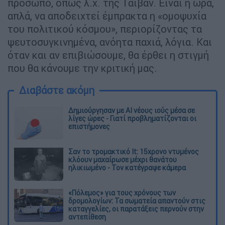
πρόσωπο, όπως λ.χ. της Ταϊβάν. Είναι η ώρα,
απλά, να αποδειχτεί έμπρακτα η «ομοψυχία
του πολιτικού κόσμου», περιορίζοντας τα
ψευτοσυγκινημένα, ανόητα παχιά, λόγια. Και
όταν και αν επιβιώσουμε, θα έρθει η στιγμή
που θα κάνουμε την κριτική μας.
Διαβάστε ακόμη
Δημιούργησαν με AI νέους ιούς μέσα σε
λίγες ώρες - Γιατί προβληματίζονται οι
επιστήμονες
Σαν το τρομακτικό It: 15χρονο ντυμένος
κλόουν μαχαίρωσε μέχρι θανάτου
ηλικιωμένο - Τον κατέγραψε κάμερα
«Πόλεμος» για τους χρόνους των
δρομολογίων: Τα σωματεία απαντούν στις
καταγγελίες, οι παρατάξεις περνούν στην
αντεπίθεση