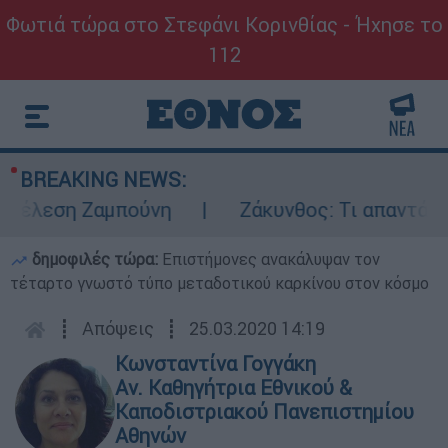
Φωτιά τώρα στο Στεφάνι Κορινθίας - Ήχησε το
112
BREAKING NEWS:
έλεση Ζαμπούνη
Ζάκυνθος: Τι απαντά η ΕΛΑ
δημοφιλές τώρα:
Επιστήμονες ανακάλυψαν τον
τέταρτο γνωστό τύπο μεταδοτικού καρκίνου στον κόσμο
┋
Απόψεις
┋
25.03.2020 14:19
Κωνσταντίνα Γογγάκη
Αν. Καθηγήτρια Εθνικού &
Καποδιστριακού Πανεπιστημίου
Αθηνών