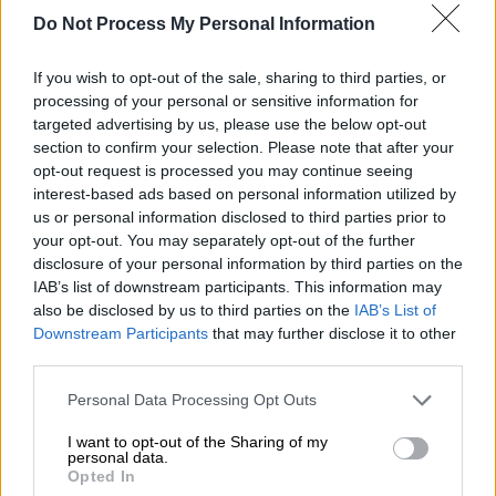
στρατάρχης
Φιλίπ Πετέν
και ο
Do Not Process My Personal Information
πολιτικός
Πιέρ Λαβάλ
ήταν οι επικεφαλής
του καθεστώτος, οι άμεσα υπεύθυνοι για την
If you wish to opt-out of the sale, sharing to third parties, or
απέλαση
76.000
Εβραίων
σε στρατόπεδα
processing of your personal or sensitive information for
εξόντωσης. Τσιγγάνοι, πολιτικοί αντίπαλοι
targeted advertising by us, please use the below opt-out
και ομοφυλόφιλοι στάλθηκαν επίσης σε
section to confirm your selection. Please note that after your
opt-out request is processed you may continue seeing
στρατόπεδα θανάτου. Οι επίσημες αναφορές
interest-based ads based on personal information utilized by
κάνουν λόγο ότι μόνο 2.500 από τους
us or personal information disclosed to third parties prior to
Εβραίους που εκτοπίστηκαν, επέζησαν και
your opt-out. You may separately opt-out of the further
επέστρεψαν.
disclosure of your personal information by third parties on the
IAB’s list of downstream participants. This information may
also be disclosed by us to third parties on the
IAB’s List of
Downstream Participants
that may further disclose it to other
third parties.
Please note that this website/app uses one or more Google
Personal Data Processing Opt Outs
services and may gather and store information including but
not limited to your visit or usage behaviour. You may click to
I want to opt-out of the Sharing of my
personal data.
grant or deny consent to Google and its third-party tags to
Opted In
use your data for below specified purposes in below Google