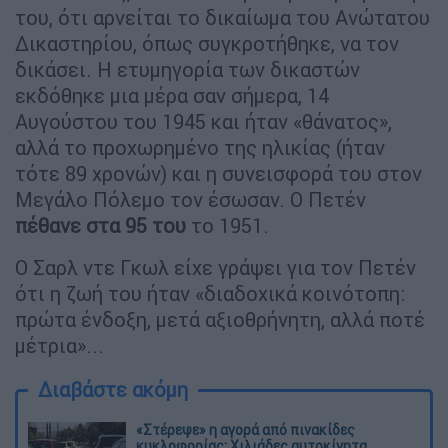
του, ότι αρνείται το δικαίωμα του Ανώτατου
Δικαστηρίου, όπως συγκροτήθηκε, να τον
δικάσει. Η ετυμηγορία των δικαστών
εκδόθηκε μια μέρα σαν σήμερα, 14
Αυγούστου του 1945 και ήταν «θάνατος»,
αλλά το προχωρημένο της ηλικίας (ήταν
τότε 89 χρονών) και η συνεισφορά του στον
Μεγάλο Πόλεμο τον έσωσαν. Ο Πετέν
πέθανε στα 95 του
το 1951.
Ο Σαρλ ντε Γκωλ είχε γράψει για τον Πετέν
ότι η ζωή του ήταν «διαδοχικά κοινότοπη:
πρώτα ένδοξη, μετά αξιοθρήνητη, αλλά ποτέ
μέτρια»...
Διαβάστε ακόμη
«Στέρεψε» η αγορά από πινακίδες
κυκλοφορίας: Χιλιάδες αυτοκίνητα