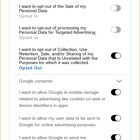
consent section.
I want to opt-out of the Sale of my
Personal Data.
Opted In
I want to opt-out of processing my
Ο Πετέν με τον Χίτλερ. /copyright Αp Photos
Personal Data for Targeted Advertising.
Opted In
Όταν οι Γερμανοί υποχώρησαν από τη Γαλλία,
I want to opt-out of Collection, Use,
οι συνεργάτες τους ήταν οι πρώτοι που
Retention, Sale, and/or Sharing of my
Personal Data that Is Unrelated with the
διώχθηκαν και τιμωρήθηκαν για τα
Purposes for which it was collected.
Opted Out
εγκλήματά τους κατά του γαλλικού έθνους.
Google consents
Κύματα ανελέητων διώξεων
I want to allow Google to enable storage
Ακολούθησε, σε πρώτη φάση, ένα κύμα
related to advertising like cookies on web or
διώξεων προδοτών, ακολουθούμενο από
device identifiers in apps.
δημόσιες εκτελέσεις και διαπομπεύσεις
I want to allow my user data to be sent to
όσων ήταν συνδεδεμένοι με το ναζιστικό
Google for online advertising purposes.
καθεστώς. Η δεύτερη φάση ήταν η νομική
εκκαθάριση, και άρχισε όταν ο
Σαρλ ντε
I want to allow Google to send me