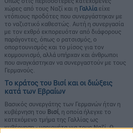
Όπως στις περισσότερες κατεχόμενες
χώρες από τους Ναζί και η
Γαλλία
είχε
ντόπιους προδότες που συνεργάστηκαν με
το ναζιστικό καθεστώς. Αυτή η συνεργασία
με τον εχθρό εκπορευόταν από διάφορους
παράγοντες, όπως ο ρατσισμός, ο
οπορτουνισμός και το μίσος για τον
κομμουνισμό, αλλά υπήρχαν και άνθρωποι
που αναγκάστηκαν να συνεργαστούν με τους
Γερμανούς.
Το κράτος του Βισί και οι διώξεις
κατά των Εβραίων
Βασικός συνεργάτης των Γερμανών ήταν η
κυβέρνηση του
Βισί
, η οποία ήλεγχε το
κατεχόμενο τμήμα της Γαλλίας ως
κυβέρνηση - μαριονέτα για τους Ναζί. Ο