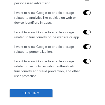
personalized advertising.
Γκωλ
, επικεφαλής της Προσωρινής
Κυβέρνησης της Γαλλικής Δημοκρατίας,
I want to allow Google to enable storage
πρωτοστάτησε σε μια εκστρατεία νομικών
related to analytics like cookies on web or
διώξεων κατά των συνεργατών των
device identifiers in apps.
Γερμανών. Τότε, περίπου 120.000 άνθρωποι
I want to allow Google to enable storage
καταδικάστηκαν σε διάφορες ποινές.
related to functionality of the website or app.
Υπολογίζεται ότι 6.000 εκτελέσεις
πραγματοποιήθηκαν πριν από την
I want to allow Google to enable storage
related to personalization.
απελευθέρωση της Γαλλίας και άλλες 4.000
μετά! Πολλές παράνομες εκτελέσεις
I want to allow Google to enable storage
συνεχίστηκαν έως ότου η Προσωρινή
related to security, including authentication
Κυβέρνηση επέβαλε την τάξη, οδηγώντας
functionality and fraud prevention, and other
user protection.
τους ύποπτους για συνεργασία με τους Ναζί
ενώπιον των δικαστηρίων.
Και για να μην λέμε μόνο τα της Ελλάδας, σε
CONFIRM
πολλούς γάλλους δωσίλογους δόθηκε