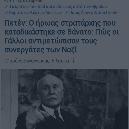
Ενότητες στο άρθρο:
📌 Το κράτος του Βισί και οι διώξεις κατά των Εβραίων
📌 Κύματα ανελέητων διώξεων
📌 Ποιος ήταν ο Φιλίπ Πετέν
Πετέν: Ο ήρωας στρατάρχης που
καταδικάστηκε σε θάνατο: Πώς οι
Γάλλοι αντιμετώπισαν τους
συνεργάτες των Ναζί
🕛 χρόνος ανάγνωσης: 5 λεπτά ┋