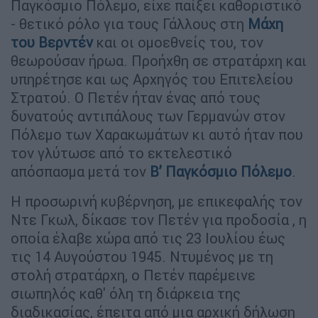
Παγκόσμιο Πόλεμο, είχε παίξει καθοριστικό
- θετικό ρόλο για τους Γάλλους στη
Μάχη
του Βερντέν
και οι ομοεθνείς του, τον
θεωρούσαν ήρωα. Προήχθη σε στρατάρχη και
υπηρέτησε και ως Αρχηγός του Επιτελείου
Στρατού. Ο Πετέν ήταν ένας από τους
δυνατούς αντιπάλους των Γερμανών στον
Πόλεμο των Χαρακωμάτων κι αυτό ήταν που
τον γλύτωσε από το εκτελεστικό
απόσπασμα μετά τον
Β’ Παγκόσμιο Πόλεμο
.
Η προσωρινή κυβέρνηση, με επικεφαλής τον
Ντε Γκωλ, δίκασε τον Πετέν για προδοσία , η
οποία έλαβε χώρα από τις 23 Ιουλίου έως
τις 14 Αυγούστου 1945. Ντυμένος με τη
στολή στρατάρχη, ο Πετέν παρέμεινε
σιωπηλός καθ' όλη τη διάρκεια της
διαδικασίας, έπειτα από μια αρχική δήλωση