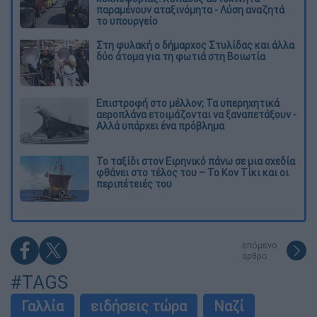
παραμένουν αταξινόμητα - Λύση αναζητά
το υπουργείο
Στη φυλακή ο δήμαρχος Στυλίδας και άλλα
δύο άτομα για τη φωτιά στη Βοιωτία
Επιστροφή στο μέλλον; Τα υπερηχητικά
αεροπλάνα ετοιμάζονται να ξαναπετάξουν -
Αλλά υπάρχει ένα πρόβλημα
Το ταξίδι στον Ειρηνικό πάνω σε μια σχεδία
φθάνει στο τέλος του – Το Κον Τίκι και οι
περιπέτειές του
επόμενο
άρθρο
#TAGS
Γαλλία
ειδήσεις τώρα
Ναζί