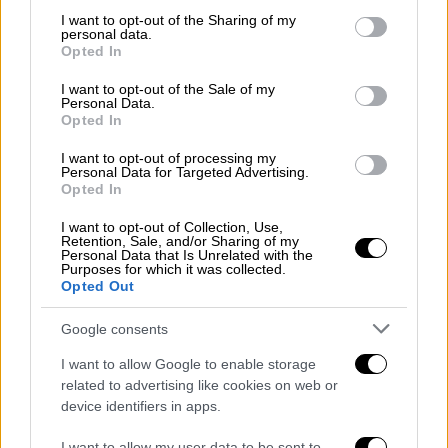
που προκλήθηκε βρήκαν τον θάνατο 43
not limited to your visit or usage behaviour. You may click to
I want to opt-out of the Sharing of my
Γερμανοί και 29 μέλη της ΕΣΠΟ, ενώ
personal data.
grant or deny consent to Google and its third-party tags to
Opted In
τραυματίστηκαν τρεις γερμανοί στρατιώτες
use your data for below specified purposes in below Google
και 12 διερχόμενοι. Ανάμεσα στους
consent section.
I want to opt-out of the Sale of my
Personal Data.
τραυματίες ήταν και ο νέος αρχηγός της
Opted In
οργάνωσης
Σπύρος Στεροδήμας
, ο οποίος
I want to opt-out of processing my
κατέληξε από τα τραύματά του λίγες ημέρες
Personal Data for Targeted Advertising.
μετά.
Opted In
Ο
Αντώνης Μυτιληναίος
, μέλος της ΠΕΑΝ,
I want to opt-out of Collection, Use,
Retention, Sale, and/or Sharing of my
που συμμετείχε στη δολιοφθορά, είχε πει
Personal Data that Is Unrelated with the
Purposes for which it was collected.
χρόνια μετά την ανατίναξη των Γραφείων της
Opted Out
ΕΣΠΟ: «Τη βόμβα την φτιάξαμε στο σπίτι της
Google consents
Ιουλίας Μπίμπα. Την έφερε η Ιουλία μέσα σε
ταγάρι σκεπασμένη με χόρτα ραδίκια από την
I want to allow Google to enable storage
Κάνιγγος και την παρέδωσε σε μένα και τον
related to advertising like cookies on web or
device identifiers in apps.
Γαλάτη. Την τοποθετήσαμε κάτω από το
κλιμακοστάσιο, ανάψαμε τα δύο φυτίλια και
I want to allow my user data to be sent to