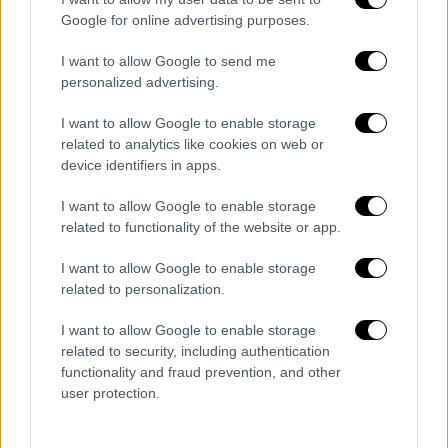
βγήκαμε στην Πατησίων. Άναψα ένα τσιγάρο
Google for online advertising purposes.
που ήταν το σύνθημα ότι όλα πήγαν καλά και
I want to allow Google to send me
έφυγα στο Αστόρια. Η ώρα ήταν 12 και 5΄
personalized advertising.
όταν ακούστηκε μια δυνατή έκρηξη που
συγκλόνισε όλη την περιοχή. Εκείνη τη
I want to allow Google to enable storage
στιγμή πετάχτηκε από τη χαρά της η Ιουλία,
related to analytics like cookies on web or
device identifiers in apps.
μ’ αγκάλισε και με φίλησε»…
I want to allow Google to enable storage
Μετά το χτύπημα στα Γραφεία της
related to functionality of the website or app.
ναζιστικής οργάνωσης, η
Γκεστάπο
έφθασε
στα ίχνη της ΠΕΑΝ με τη βοήθεια του
I want to allow Google to enable storage
καταδότη - χωροφύλακα
Πολύκαρπου
related to personalization.
Νταλιάνη
. Ο Περρίκος, η Μπίμπα και ακόμα
I want to allow Google to enable storage
πολλά στελέχη της οργάνωσης
related to security, including authentication
συνελήφθησαν.
functionality and fraud prevention, and other
Ο Κωνσταντίνος Περρίκος ανέλαβε όλη την
user protection.
ευθύνη για το σαμποτάζ και δικάστηκε από