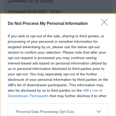
ΔΙΑΒΑΣΤΕ ΕΠΙΣΗΣ
Ιστορία
|
18.09.2021 19:24
Σαν σήμερα 20 Σεπτεμβρίου, οι
Do Not Process My Personal Information
Αθηναίοι τρέπουν σε φυγή τους
Πέρσες στη θρυλική μάχη του
If you wish to opt-out of the sale, sharing to third parties, or
Μαραθώνα
processing of your personal or sensitive information for
targeted advertising by us, please use the below opt-out
section to confirm your selection. Please note that after your
opt-out request is processed you may continue seeing
Μια μέρα
σαν σήμερα
, 20 Σεπτεμβρίου του
interest-based ads based on personal information utilized by
us or personal information disclosed to third parties prior to
1942, και ενώ η φιλογερμανική οργάνωση
your opt-out. You may separately opt-out of the further
είχε γενική συνέλευση, συνεργάτες της
disclosure of your personal information by third parties on the
ΠΕΑΝ τοποθέτησαν βόμβα και ανατίναξαν τα
IAB’s list of downstream participants. This information may
Γραφεία της.
also be disclosed by us to third parties on the
IAB’s List of
Downstream Participants
that may further disclose it to other
Στις 12:05 το κτίριο της ΕΣΠΟ και ολόκληρη
third parties.
η περιοχή συγκλονίστηκε από τη δυνατή
έκρηξη. Από την ανατίναξη και την πυρκαγιά
Please note that this website/app uses one or more Google
Personal Data Processing Opt Outs
services and may gather and store information including but