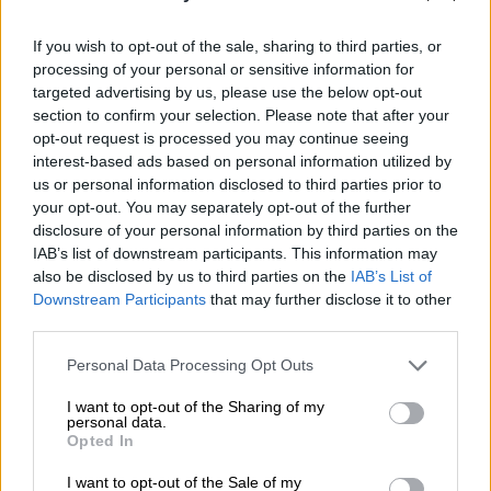
πόδια του βρίσκεται μία καταπακτή. Η
απόλυτη σιωπή ταράζεται ξανά από τα λόγια
If you wish to opt-out of the sale, sharing to third parties, or
του αμερικανού αξιωματικού: Έχετε να πείτε
processing of your personal or sensitive information for
κάτι; Και ακούγεται τρεμάμενη η φωνή του
targeted advertising by us, please use the below opt-out
Ρίμπεντροπ: «Ο Θεός να σώσει τη Γερμανία.
section to confirm your selection. Please note that after your
opt-out request is processed you may continue seeing
Εύχομαι η Γερμανία να ενωθεί και πάλι και
interest-based ads based on personal information utilized by
Ανατολή και Δύση να συνεννοηθούν για την
us or personal information disclosed to third parties prior to
ειρήνη του κόσμου»…
your opt-out. You may separately opt-out of the further
disclosure of your personal information by third parties on the
IAB’s list of downstream participants. This information may
also be disclosed by us to third parties on the
IAB’s List of
Downstream Participants
that may further disclose it to other
third parties.
Please note that this website/app uses one or more Google
Personal Data Processing Opt Outs
services and may gather and store information including but
not limited to your visit or usage behaviour. You may click to
I want to opt-out of the Sharing of my
personal data.
grant or deny consent to Google and its third-party tags to
Opted In
use your data for below specified purposes in below Google
consent section.
I want to opt-out of the Sale of my