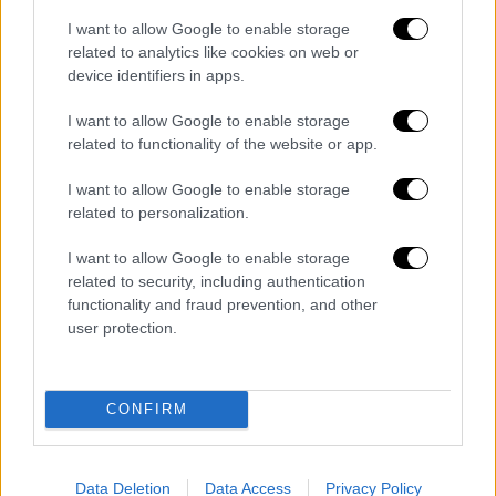
με μία κίνηση του χεριού του την εντολή και
I want to allow Google to enable storage
ο πρώτος δήμιος, ο Τζον Γουντς τραβάει τον
related to analytics like cookies on web or
device identifiers in apps.
μοχλό. Ο Ρίμπεντροπ εξαφανίζεται κάτω από
την εξέδρα του ικριώματος. Το σχοινί όπου
I want to allow Google to enable storage
έχει μείνει κρεμασμένο το κουφάρι του
related to functionality of the website or app.
κατάδικου ταλαντεύεται. Το ρολόι δείχνει
I want to allow Google to enable storage
01:15.
related to personalization.
Όλοι εξακολουθούν
να μένουν όρθιοι. Στην
I want to allow Google to enable storage
φορτισμένη από ένταση και σιωπή
related to security, including authentication
ατμόσφαιρα, ακούω μία δυνατή φωνή: κύριοι
functionality and fraud prevention, and other
μπορείτε να καπνίσετε. Μία στιγμή
user protection.
χαλάρωσης και καπνίζουμε όλοι βιαστικά.
Έπειτα από μερικά λεπτά μπαίνει ο
Κάιτελ
.
CONFIRM
Φαίνεται ήρεμος, αλλά είναι κατάχλωμος.
Ρίχνει μία ματιά στο ικρίωμα και κατόπιν σε
αυτούς που τον περιστοιχίζουν. Πώς
Data Deletion
Data Access
Privacy Policy