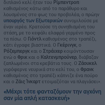
διπλανό κελί ήταν του
Ρίμπεντροπ
·
καθισμένος κάτω από το παράθυρο και
λουσμένος στο φως του προβολέα, ο πρώην
υπουργός των Εξωτερικών
συνομιλούσε με
έναν ιερέα. Κρατούσε τη συνηθισμένη του
στάση, με το κεφάλι ελαφρά γερμένο προς
τα πίσω. Ο
Γιόντλ
καθισμένος στο τραπέζι,
κάτι έγραφε βιαστικά. Ο
Γκέρινγκ
, ο
Ρόζεμπεργκ
και ο
Στράιχερ
κοιμόντουσαν
ενώ ο
Φρικ
και ο
Καλτενμπρούνερ
, διάβαζαν
ξαπλωμένοι στα κρεβάτια τους. Ο
Ζάουκελ
γυρόφερνε νευρικά στο κελί του, ο
Φρανκ
καθισμένος στο τραπέζι κάπνιζε ένα πούρο
και ο
Ζάις Ίνκαρτ
ετοιμαζόταν να πλαγιάσει».
«Μέχρι τότε φανταζόμουν την αγχόνη
σαν μία απλή κατασκευή»