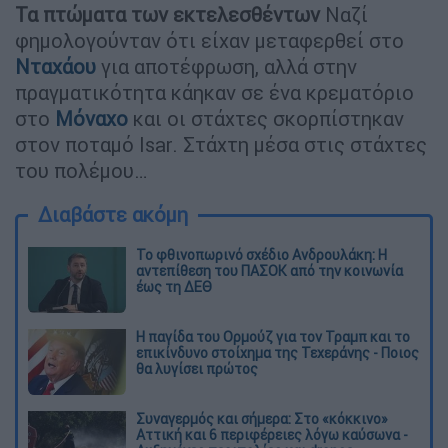
Τα πτώματα των εκτελεσθέντων
Ναζί
φημολογούνταν ότι είχαν μεταφερθεί στο
Νταχάου
για αποτέφρωση, αλλά στην
πραγματικότητα κάηκαν σε ένα κρεματόριο
στο
Μόναχο
και οι στάχτες σκορπίστηκαν
στον ποταμό Isar. Στάχτη μέσα στις στάχτες
του πολέμου…
Διαβάστε ακόμη
Το φθινοπωρινό σχέδιο Ανδρουλάκη: Η
αντεπίθεση του ΠΑΣΟΚ από την κοινωνία
έως τη ΔΕΘ
Η παγίδα του Ορμούζ για τον Τραμπ και το
επικίνδυνο στοίχημα της Τεχεράνης - Ποιος
θα λυγίσει πρώτος
Συναγερμός και σήμερα: Στο «κόκκινο»
Αττική και 6 περιφέρειες λόγω καύσωνα -