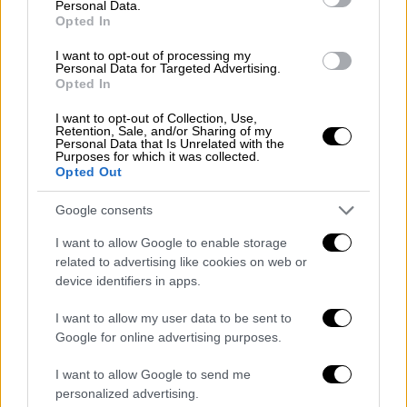
Personal Data.
Opted In
I want to opt-out of processing my
Personal Data for Targeted Advertising.
Opted In
I want to opt-out of Collection, Use,
Retention, Sale, and/or Sharing of my
Personal Data that Is Unrelated with the
Purposes for which it was collected.
Opted Out
Google consents
I want to allow Google to enable storage
related to advertising like cookies on web or
Ο δήμιος Τζον Γουντ στη μέση και γύρω οι 11 Ναζί, οι
device identifiers in apps.
καταδικασθέντες σε θάνατο. /copyright Ap Photos
I want to allow my user data to be sent to
Ο ιερέας ψιθυρίζει
μία προσευχή ενώ ο
Google for online advertising purposes.
δήμιος περνάει στο κεφάλι του Ρίμπεντροπ
I want to allow Google to send me
τη μαύρη κουκούλα. Ένας αμερικανός
personalized advertising.
ταγματάρχης όρθιος πάνω στην εξέδρα δίνει