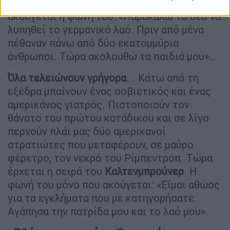
ονομάζεστε; Έχετε τίποτα να πείτε; Και
ακούγεται η φωνή του: «Παρακαλώ το θεό να
λυπηθεί το γερμανικό λαό. Πριν από μένα
πέθαναν πάνω από δύο εκατομμύρια
άνθρωποι. Τώρα ακολουθώ τα παιδιά μου»…
Όλα τελειώνουν γρήγορα
... Κάτω από τη
εξέδρα μπαίνουν ένας σοβιετικός και ένας
αμερικάνος γιατρός. Πιστοποιούν τον
θάνατο του πρώτου κατάδικου και σε λίγο
περνούν πλάι μας δύο αμερικανοί
στρατιώτες που μεταφέρουν, σε μαύρο
φέρετρο, τον νεκρό του Ρίμπεντροπ. Τώρα
έρχεται η σειρά του
Καλτενμπρούνερ
. Η
φωνή του μόνο που ακούγεται: «Είμαι αθώος
για τα εγκλήματα που με κατηγορήσατε.
Αγάπησα την πατρίδα μου και το λαό μου».