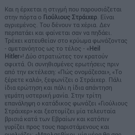
Και η έρχεται η στιγμή που παρουσιάζεται
στην πόρτα ο
Γιούλιους Στράιχερ
. Είναι
αγριεμένος. Του δένουν τα χέρια. Δεν
περπατάει και φαίνεται σαν να πηδάει.
Τρέχει κατευθείαν στο κρύωμα φωνάζοντας
- αμετανόητος ως το τέλος - «
Heil
Hitler
»! Δύο στρατιώτες τον κρατούν
σφιχτά. Οι συνηθισμένες ερωτήσεις πριν
από την εκτέλεση: «Πώς ονομάζεσαι», «Το
ξέρετε καλά», ξεφωνίζει ο Στράιχερ. Πάλι
ίδια ερώτηση και πάλι η ίδια απάντηση
γεμάτη υστερική μανία. Στην τρίτη
επανάληψη ο κατάδικος φωνάζει «Γιούλιους
Στράιχερ» και ξεστομίζει μία τελευταία
βρισιά κατά των Εβραίων και κατόπιν
γυρίζει προς τους παριστάμενους και
ουρλιάζει: «Μπολσεβίκοι, μία μέρα θα σας