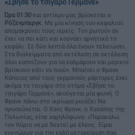
«Σβήσε το τσιγάρο Γερμανέ»
Ώρα 01:30
και αντίκρυ μας βρίσκεται ο
Ρόζενμπεργκ
. Με μία κίνηση του κεφαλιού
απομακρύνει τους ιερείς. Τον ρωτούν αν
έχει να πει κάτι και κουνάει αρνητικά το
κεφάλι. Σε δύο λεπτά όλα έχουν τελειώσει.
Στα διαλείμματα από εκτέλεση σε εκτέλεση
όλοι καπνίζουν για να καλμάρουν και μερικοί
βρίσκουν κάτι να πιούν. Μπαίνει ο Φρανκ.
Κάποιος από τους γερμανούς μάρτυρες έχει
ακόμα το τσιγάρο στο στόμα «Σβήσε το
τσιγάρο Γερμανέ», ακούγεται μία φωνή. Ο
Φρανκ πάνω στο ικρίωμα μοιάζει Να
προσεύχεται. Ο Χανς Φρανκ, ο Χασάπης της
Πολωνίας, είπε χαμηλόφωνα: «Παρακαλώ
τον Κύριο να με δεχτεί με έλεος. Είμαι
ευγνώμων για την καλή μεταχείριση που