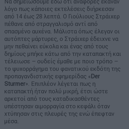
Να σημειώσουμε εδώ ότι αναφορές έκαναν
λόγο πως κάποιες εκτελέσεις διήρκεσαν
από 14 έως 28 λεπτά. Ο Γιούλιους Στράιχερ
πέθανε από στραγγαλισμό αντί από
σπασμένο αυχένα. Μάλιστα όπως έλεγαν οι
αυτόπτες μάρτυρες, ο Στράιχερ έδειχνε να
μην πεθαίνει εύκολα και ένας από τους
δημίους μπήκε κάτω από την καταπακτή και
τέλειωσε – ουδείς έμαθε με ποιο τρόπο –
το ψυχορράγημα του φανατικού εκδότη της
προπαγανδιστικής εφημερίδας «
Der
Sturmer
». Επιπλέον λέγεται πως η
καταπακτή ήταν πολύ μικρή, έτσι ώστε
αρκετοί από τους καταδικασθέντες
υπέστησαν αιμορραγία στο κεφάλι όταν
χτύπησαν στις πλευρές της ενώ έπεφταν
μέσα.