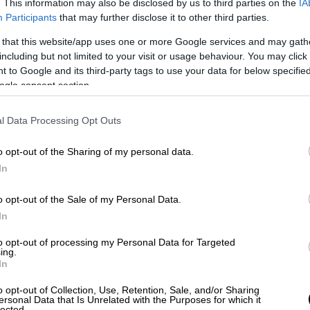
. This information may also be disclosed by us to third parties on the
IA
δολοφονηθεί από το αγγλικό ολιγοπώλιο
Participants
that may further disclose it to other third parties.
ίχε πει ο ίδιος ο Ναπολέων, όταν
κη τον Απρίλιο του 1821.
 that this website/app uses one or more Google services and may gath
including but not limited to your visit or usage behaviour. You may click 
αρατηρητές παρακολούθησαν την
νεκροψία
,
 to Google and its third-party tags to use your data for below specifi
λοι συμφώνησαν:
Ο Ναπολέων είχε πεθάνει
ogle consent section.
ι «πραγματικά» συνέβη και ο Μέγας
l Data Processing Opt Outs
δεν έχουν ξεδιαλύνει ποτέ: Επέσπευσε η
; Μήπως οι Γάλλοι αντίπαλοι του έριξαν
o opt-out of the Sharing of my personal data.
ολέων δεν ήταν ο νεκρός εκείνης της
In
o opt-out of the Sale of my Personal Data.
In
to opt-out of processing my Personal Data for Targeted
ing.
In
o opt-out of Collection, Use, Retention, Sale, and/or Sharing
ersonal Data that Is Unrelated with the Purposes for which it
lected.