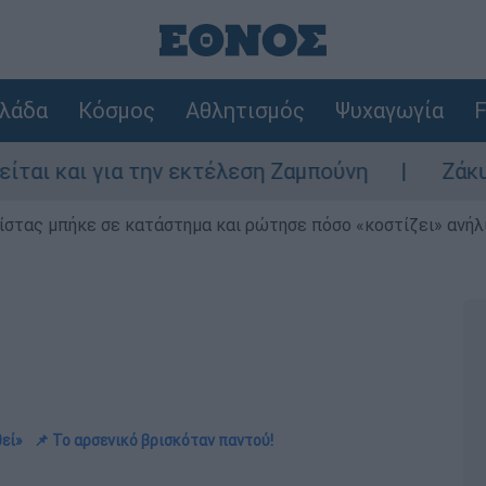
λάδα
Κόσμος
Αθλητισμός
Ψυχαγωγία
F
 την εκτέλεση Ζαμπούνη
Ζάκυνθος: Τι απα
ίστας μπήκε σε κατάστημα και ρώτησε πόσο «κοστίζει» ανήλικ
εί»
📌 Το αρσενικό βρισκόταν παντού!