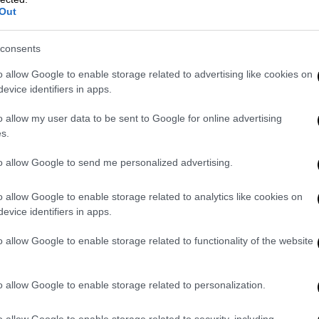
Out
consents
o allow Google to enable storage related to advertising like cookies on
evice identifiers in apps.
o allow my user data to be sent to Google for online advertising
s.
to allow Google to send me personalized advertising.
o allow Google to enable storage related to analytics like cookies on
evice identifiers in apps.
o allow Google to enable storage related to functionality of the website
αφνικός. Επί μήνες, ο Ναπολέων, υπέφερε
o allow Google to enable storage related to personalization.
ία, νυχτερινές εφιδρώσεις και πυρετό. Είχε
εια βάρους, επίσης παραπονιόταν συχνά για
o allow Google to enable storage related to security, including