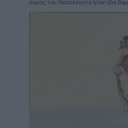
σορός του Ναπολέοντα ήταν ήδη θαμ