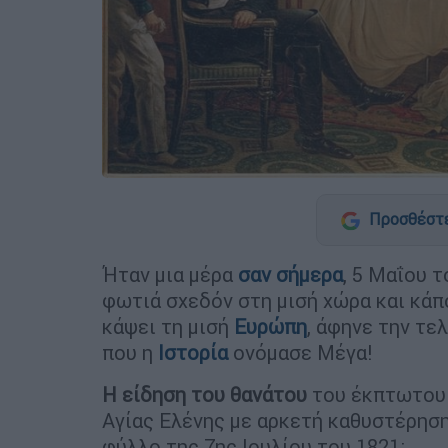
Προσθέστε
Ήταν μια μέρα
σαν σήμερα
, 5 Μαΐου τ
φωτιά σχεδόν στη μισή χώρα και κάπ
κάψει τη μισή
Ευρώπη
, άφηνε την τε
που η
Ιστορία
ονόμασε Μέγα!
Η είδηση του θανάτου
του έκπτωτου 
Αγίας Ελένης με αρκετή καθυστέρηση:
φύλλο της 7ης Ιουλίου του 1821: