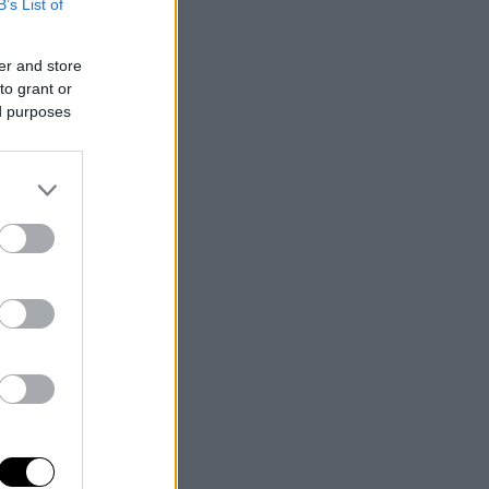
B’s List of
er and store
to grant or
ed purposes