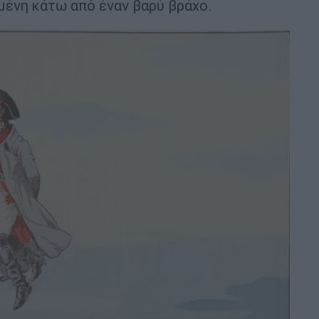
μένη κάτω από έναν βαρύ βράχο.