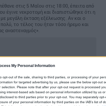
πέθανε στις 5 Μαΐου στις 18:00, έπειτα από
ου έγινε νεκροτομή και διαπιστώθηκε ότι η
, με μεγάλη έκταση εξέλκωσης. Αν και ο
πολύ, το τέλος του ήταν τόσο ήρεμο και
ας αναστεναγμός».
ς του Βατερλώ: Τους έκαναν λίπασμα
ocess My Personal Information
ανίστηκαν οι σοροί από τους τάφους
to opt-out of the sale, sharing to third parties, or processing of your per
formation for targeted advertising by us, please use the below opt-out s
r selection. Please note that after your opt-out request is processed y
ουσίασε ως φυσικό τον θάνατο του
eing interest-based ads based on personal information utilized by us or
υπάρχουν πολλοί που υποστηρίζουν ότι ο
disclosed to third parties prior to your opt-out. You may separately opt-
losure of your personal information by third parties on the IAB’s list of