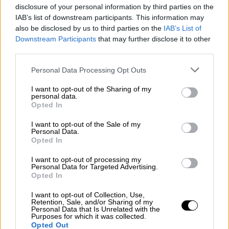
disclosure of your personal information by third parties on the
IAB’s list of downstream participants. This information may
also be disclosed by us to third parties on the
IAB’s List of
Downstream Participants
that may further disclose it to other
third parties.
Please note that this website/app uses one or more Google
Personal Data Processing Opt Outs
services and may gather and store information including but
not limited to your visit or usage behaviour. You may click to
I want to opt-out of the Sharing of my
personal data.
grant or deny consent to Google and its third-party tags to
Opted In
use your data for below specified purposes in below Google
consent section.
I want to opt-out of the Sale of my
Personal Data.
Opted In
I want to opt-out of processing my
Personal Data for Targeted Advertising.
Opted In
I want to opt-out of Collection, Use,
Retention, Sale, and/or Sharing of my
Personal Data that Is Unrelated with the
Purposes for which it was collected.
Opted Out