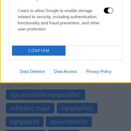
I want to allow Google to enable storage
Ελλάδα
|
20.06.2026 07:10
related to security, including authentication
Τα πρωτοσέλιδα των εφημερίδων το
functionality and fraud prevention, and other
user protection.
Σάββατο 20 Ιουνίου
Τι γράφει ο Τύπος σήμερα
CONFIRM
περισσότερα άρθρα
Data Deletion
Data Access
Privacy Policy
ΑΛΛΑ #TAGS
πρωτοσέλιδα εφημερίδες
ειδήσεις τώρα
εφημερίδες
εφημερίδα
πρωτοσέλιδο