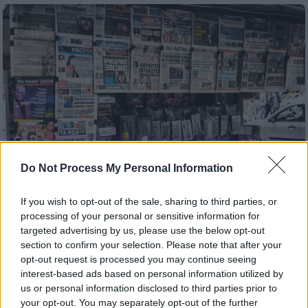
Do Not Process My Personal Information
If you wish to opt-out of the sale, sharing to third parties, or
processing of your personal or sensitive information for
Ελλάδα
|
30.06.2026 07:10
targeted advertising by us, please use the below opt-out
Τα πρωτοσέλιδα των εφημερίδων
section to confirm your selection. Please note that after your
opt-out request is processed you may continue seeing
σήμερα, Τρίτη 30 Ιουνίου
interest-based ads based on personal information utilized by
Τι γράφει ο Τύπος σήμερα
us or personal information disclosed to third parties prior to
your opt-out. You may separately opt-out of the further