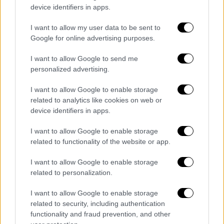
περιλαμβάνεται και μία γυναίκα.
device identifiers in apps.
«Βρισκόμουν στο πατάρι του Ιανού. Είδα τα
πάντα. Μία ξανθιά με κοτσίδα, ένας ψηλός με
I want to allow my user data to be sent to
Google for online advertising purposes.
γιακά, ένας με φανταχτερά ρούχα και ένας
εύσωμος, κατευθύνονται προς την τράπεζα.
I want to allow Google to send me
Τους βλέπαμε όλοι, είχαν ξεχωρίσει για
personalized advertising.
κάποιο σκοπό. Φτάνουν εκεί, βγάζουν ένα
I want to allow Google to enable storage
σφυρί, σπάνε την τζαμαρία και πετούν μέσα
related to analytics like cookies on web or
μολότοφ». Η ταυτότητα των αυτουργών της
device identifiers in apps.
επίθεσης δεν έχει επιβεβαιωθεί μέχρι
σήμερα.
I want to allow Google to enable storage
related to functionality of the website or app.
Ένας ύποπτος και δυο δίκες
I want to allow Google to enable storage
related to personalization.
Ως ύποπτος για τον εμπρησμό της Μαρφίν
συνελήφθη ο Θεόδωρος Σίψας 34 ετών καιο
I want to allow Google to enable storage
ο Παύλος Αντρέεβ οι οποίοι παραπέμφθηκαν
related to security, including authentication
σε δίκη. Το βούλευμα αναφέρει ότι
υπήρχαν
functionality and fraud prevention, and other