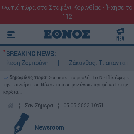
Φωτιά τώρα στο Στεφάνι Κορινθίας - Ήχησε το
112
BREAKING NEWS:
λεση Ζαμπούνη
Ζάκυνθος: Τι απαντά η ΕΛΑΣ
δημοφιλές τώρα:
Σου καίει το μυαλό: Το Netflix έφερε
την ταινιάρα του Νόλαν που οι φαν έχουν κρυφό νο1 στην
καρδιά...
┋
Σαν Σήμερα
┋
05.05.2023 10:51
Newsroom