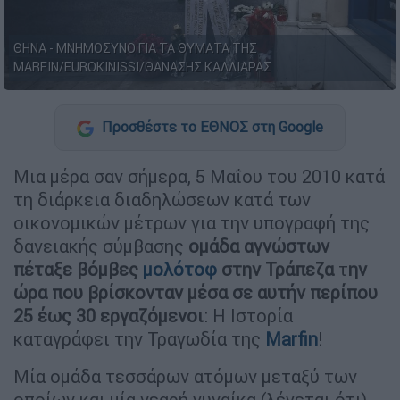
ΘΗΝΑ - ΜΝΗΜΟΣΥΝΟ ΓΙΑ ΤΑ ΘΥΜΑΤΑ ΤΗΣ
MARFIN/EUROKINISSI/ΘΑΝΑΣΗΣ ΚΑΛΛΙΑΡΑΣ
Προσθέστε το ΕΘΝΟΣ στη Google
Μια μέρα σαν σήμερα, 5 Μαΐου του 2010 κατά
τη διάρκεια διαδηλώσεων κατά των
οικονομικών μέτρων για την υπογραφή της
δανειακής σύμβασης
ομάδα αγνώστων
πέταξε βόμβες
μολότοφ
στην Τράπεζα
τ
ην
ώρα που βρίσκονταν μέσα σε αυτήν περίπου
25 έως 30 εργαζόμενοι
: Η Ιστορία
καταγράφει την Τραγωδία της
Marfin
!
Μία ομάδα τεσσάρων ατόμων μεταξύ των
οποίων και μία νεαρή γυναίκα (λέγεται ότι)