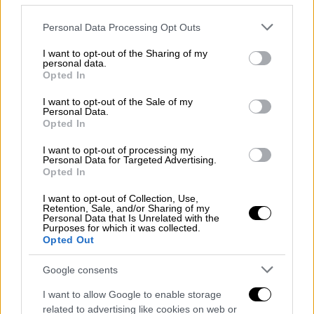
μετά την πυρπόληση της τράπεζας με
Please note that this website/app uses one or more Google
Personal Data Processing Opt Outs
μολότοφ, το κτίριο γέμισε καπνούς
: «Τρία
services and may gather and store information including but
άτομα με κουκούλες, αρχίζουν και σπάνε την
not limited to your visit or usage behaviour. You may click to
I want to opt-out of the Sharing of my
personal data.
τζαμαρία του κάτω ορόφου, αφού την
grant or deny consent to Google and its third-party tags to
Opted In
use your data for below specified purposes in below Google
σπάσανε, ρίξανε μέσα ούτε εγώ ξέρω τι,
consent section.
I want to opt-out of the Sale of my
αμέσως λαμπάδιασε, μέσα σε πέντε λεπτά.
Personal Data.
Δεν θα ξεχάσω ποτέ την ώρα που έβγαινα
Opted In
από την πόρτα. Η πόρτα ήταν ηλεκτρονική
I want to opt-out of processing my
και έπρεπε να μπω μέσα στο κουβούκλιο, να
Personal Data for Targeted Advertising.
Opted In
μείνω μέσα για πέντε δευτερόλεπτα και
μετά να ανοίξει και δεν ήξερα αν θα άνοιγε
I want to opt-out of Collection, Use,
Retention, Sale, and/or Sharing of my
για να βγω έξω. Βγήκα, αρχίσανε οι πέτρες,
Personal Data that Is Unrelated with the
Purposes for which it was collected.
να με βρίζουνε “να καείτε”, “καλά να πάθετε”
Opted Out
και τέτοια…».
Google consents
Αυτόπτες μάρτυρες και διασωθέντες έχουν
I want to allow Google to enable storage
περιγράψει τους δράστες, στους οποίους
related to advertising like cookies on web or