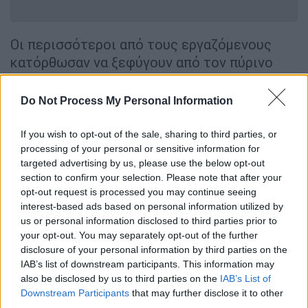
Οι περισσότεροι από τους εργαζόμενους
κατόρθωσαν να ξεφύγουν από τον πύρινο
κλοιό, πέντε άτομα διέσωσε η
Πυροσβεστική,
τρεις άνθρωποι όμως
Do Not Process My Personal Information
πέθαναν από ασφυξία λόγω των τοξικών
αναθυμιάσεων
: Ήταν η Αγγελική
If you wish to opt-out of the sale, sharing to third parties, or
Παπαθανασοπούλου (32 ετών-έγκυος 4
processing of your personal or sensitive information for
targeted advertising by us, please use the below opt-out
μηνών), ο Επαμεινώνδας Τσάκαλης (36 ετών)
section to confirm your selection. Please note that after your
και η Παρασκευή Ζούλια (35 ετών). Η
opt-out request is processed you may continue seeing
ταυτότητα των αυτουργών της επίθεσης δεν
interest-based ads based on personal information utilized by
έχει επιβεβαιωθεί μέχρι σήμερα!
us or personal information disclosed to third parties prior to
your opt-out. You may separately opt-out of the further
Ο πρώτος άνθρωπος που απεγκλωβίστηκε
disclosure of your personal information by third parties on the
IAB’s list of downstream participants. This information may
από το φλεγόμενο κτίριο της Marfin,
also be disclosed by us to third parties on the
IAB’s List of
μιλώντας σε τηλεοπτικό σταθμό, λίγα χρόνια
Downstream Participants
that may further disclose it to other
μετά περιέγραφε πως
μέσα σε λίγα λεπτά,
third parties.