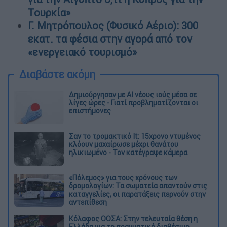
Τουρκία»
Γ. Μητρόπουλος (Φυσικό Αέριο): 300
εκατ. τα φέσια στην αγορά από τον
«ενεργειακό τουρισμό»
Διαβάστε ακόμη
Δημιούργησαν με AI νέους ιούς μέσα σε
λίγες ώρες - Γιατί προβληματίζονται οι
επιστήμονες
Σαν το τρομακτικό It: 15χρονο ντυμένος
κλόουν μαχαίρωσε μέχρι θανάτου
ηλικιωμένο - Τον κατέγραψε κάμερα
«Πόλεμος» για τους χρόνους των
δρομολογίων: Τα σωματεία απαντούν στις
καταγγελίες, οι παρατάξεις περνούν στην
αντεπίθεση
Κόλαφος ΟΟΣΑ: Στην τελευταία θέση η