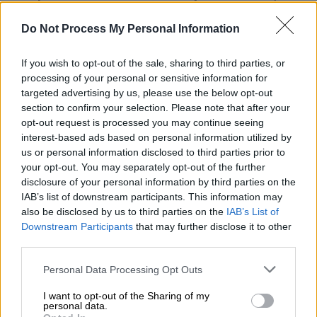
Muhammed Hamideti «ανεξέλεγκτο» και
λάμβανε όλα τα μέτρα για να τον
Do Not Process My Personal Information
απομακρύνει από την εξουσία.
If you wish to opt-out of the sale, sharing to third parties, or
Ωστόσο, ο Hamideti, ο οποίος υποστηριζόταν
processing of your personal or sensitive information for
targeted advertising by us, please use the below opt-out
κυρίως από τα Ηνωμένα Αραβικά Εμιράτα και
section to confirm your selection. Please note that after your
το Ισραήλ, είχε πάρει τις δικές του
opt-out request is processed you may continue seeing
προφυλάξεις εδώ και μερικά χρόνια.
Στη
interest-based ads based on personal information utilized by
Λιβύη σύσφιξε τις σχέσεις του με το
us or personal information disclosed to third parties prior to
your opt-out. You may separately opt-out of the further
στρατηγό Χαλίφα Χαφτάρ
, τον οποίο
disclosure of your personal information by third parties on the
στηρίζει η Αίγυπτος, στην
Υεμένη
έστειλε
IAB’s list of downstream participants. This information may
μαχητές στο πλευρό των Ηνωμένων
also be disclosed by us to third parties on the
IAB’s List of
Αραβικών Εμιράτων και προχώρησε σε
Downstream Participants
that may further disclose it to other
third parties.
μυστικές και ανοικτές διαπραγματεύσεις με
το
Τελ Αβίβ
. Σε τέτοιο βαθμό που η φράση
Please note that this website/app uses one or more Google
Personal Data Processing Opt Outs
«Ιερουσαλήμ» αφαιρέθηκε από το επίσημο
services and may gather and store information including but
not limited to your visit or usage behaviour. You may click to
I want to opt-out of the Sharing of my
σήμα των
Δυνάμεων Ταχείας Υποστήριξης
με
personal data.
grant or deny consent to Google and its third-party tags to