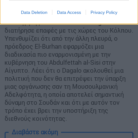
αυξανόμενο δίκτυο σχέσεών του στην
Αφρική
».
Data Deletion
Data Access
Privacy Policy
Ο καθηγητής Kavas λέει ότι ο
Dagalo
διατήρησε επαφές με τις χώρες του Κόλπου.
Υπενθυμίζει ότι από την άλλη πλευρά, ο
πρόεδρος El-Burhan εφαρμόζει μια
διαδικασία πιο εναρμονισμένη με την
κυβέρνηση του Abdulfettah al-Sisi στην
Αίγυπτο. Λέει ότι ο Dagalo ακολουθεί μια
πολιτική που δεν θα επιτρέψει την ύπαρξη
μιας οργάνωσης σαν τη Μουσουλμανική
Αδελφότητα, η οποία αποτελεί σημαντική
δύναμη στο Σουδάν και ότι με αυτόν τον
τρόπο έχει βρει την υποστήριξη της
διεθνούς κοινότητας.
Διαβάστε ακόμη