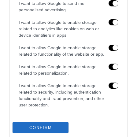
I want to allow Google to send me
δυνάμεις
επηρεάζουν το
Σουδάν
. Μιλώντας
personalized advertising.
στη
Μιλιέτ
, ο καθηγητής Αχμέτ Καβάς, ο
οποίος διετέλεσε πρέσβης της Τουρκίας
I want to allow Google to enable storage
στην αφρικανική ήπειρο, εξήγησε τις χώρες
related to analytics like cookies on web or
device identifiers in apps.
με τις οποίες συνεργάζονται οι δύο
αντίπαλες δυνάμεις στο Σουδάν.
I want to allow Google to enable storage
related to functionality of the website or app.
«
Το 2015, ο Dagalo ανταποκρίθηκε στο
αίτημα της Σαουδικής Αραβίας και των
I want to allow Google to enable storage
related to personalization.
Ηνωμένων Αραβικών Εμιράτων με τις
Δυνάμεις Ταχείας Υποστήριξης κατά των
I want to allow Google to enable storage
Χούθι στην Υεμένη. Καθώς ανακαλύφθηκαν
related to security, including authentication
τα ορυχεία στην περιοχή [σσ. ενν. Σουδάν], η
functionality and fraud prevention, and other
user protection.
ειρήνη χάθηκε. Ο Dagalo ήταν έμπορος
καμήλας και όταν πλούτισε, επιστράτευσε
μεγάλο αριθμό δυνάμεων για τον Χαφτάρ στη
CONFIRM
Λιβύη. Στη Ρωσία με τη Wagner διεύρυνε το