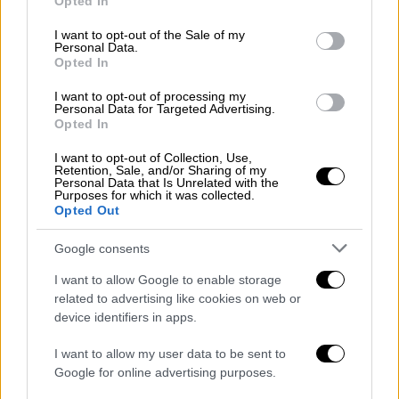
ένα
μαγικό κόλπο
, εγκαταλείποντας έτσι τον
Opted In
use your data for below specified purposes in below Google
ισχυρισμό προς το κοινό του Σουδάν ότι «ο
consent section.
I want to opt-out of the Sale of my
σκοπός τους είναι να απελευθερώσουν μια
Personal Data.
Opted In
μέρα την Ιερουσαλήμ».
I want to opt-out of processing my
«
Ενώ ο κόσμος επικεντρώνεται στο να φέρει
Personal Data for Targeted Advertising.
Opted In
τα συγκρουόμενα μέρη στο τραπέζι των
διαπραγματεύσεων και να επιτύχει μια
I want to opt-out of Collection, Use,
Retention, Sale, and/or Sharing of my
διαρκή κατάπαυση του πυρός στο Σουδάν, οι
Personal Data that Is Unrelated with the
Purposes for which it was collected.
εξωτερικοί παράγοντες που διεξάγουν μπρα
Opted Out
ντε φερ για το Σουδάν είναι αυτοί που
πρέπει να σταματήσουν τη διαμάχη μεταξύ
Google consents
τους. Αυτό ακριβώς είναι το ζουμί και η
I want to allow Google to enable storage
ουσία της υπόθεσης
», αναφέρει η Γενί
related to advertising like cookies on web or
Σαφάκ.
device identifiers in apps.
«Το Σουδάν, μια χώρα από χρυσό»
I want to allow my user data to be sent to
Google for online advertising purposes.
Ωστόσο, περιφερειακές και
παγκόσμιες