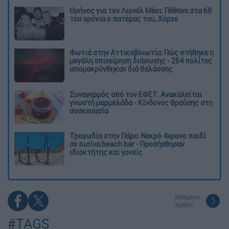
Θρήνος για τον Λιονέλ Μέσι: Πέθανε στα 68
του χρόνια ο πατέρας του, Χόρχε
Φωτιά στην Αττικοβοιωτία: Πώς στήθηκε η
μεγάλη επιχείρηση διάσωσης - 254 πολίτες
απομακρύνθηκαν διά θαλάσσης
Συναγερμός από τον ΕΦΕΤ: Ανακαλείται
γνωστή μαρμελάδα - Κίνδυνος θραύσης στη
συσκευασία
Τραγωδία στην Πάρο: Νεκρό 4χρονο παιδί
σε πισίνα beach bar - Προσήχθησαν
ιδιοκτήτης και γονείς
επόμενο
άρθρο
#TAGS